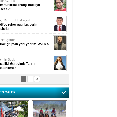
dın Güneş
mhur İttifakı hangi kabloyu
esecek?
ç. Dr. Ergül Halisçelik
S'de rekor puanlar, derin
pheler!
zım Şeherli
rok gruptan yeni yatırım: AVOYA
rmin Seçkin
celikli Görevimiz Tarımı
esteklemek
1
2
3
USUF BEREKET
kkat! Havalar ısınıyor!
EO GALERİ
lüfer Menekli Buzcular
z Hiç Kelebeklerin Sesini
uydunuz Mu?