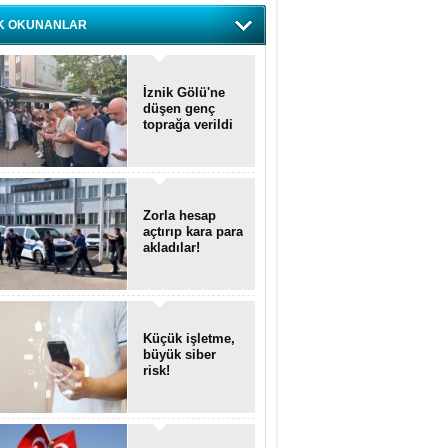
K OKUNANLAR
İznik Gölü'ne
düşen genç
toprağa verildi
Zorla hesap
açtırıp kara para
akladılar!
Küçük işletme,
büyük siber
risk!