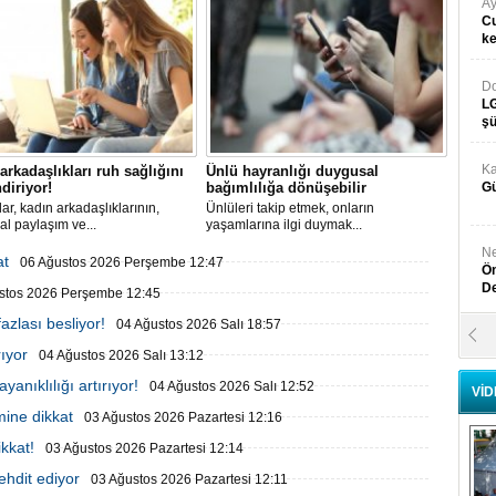
Ay
Cu
k
Do
LG
şü
Ka
arkadaşlıkları ruh sağlığını
Ünlü hayranlığı duygusal
diriyor!
bağımlılığa dönüşebilir
Gü
ar, kadın arkadaşlıklarının,
​Ünlüleri takip etmek, onların
l paylaşım ve...
yaşamlarına ilgi duymak...
Ne
at
06 Ağustos 2026 Perşembe 12:47
Ön
D
stos 2026 Perşembe 12:45
azlası besliyor!
04 Ağustos 2026 Salı 18:57
Y
rıyor
Di
04 Ağustos 2026 Salı 13:12
ayanıklılığı artırıyor!
04 Ağustos 2026 Salı 12:52
VİD
mine dikkat
03 Ağustos 2026 Pazartesi 12:16
Ni
Si
kkat!
03 Ağustos 2026 Pazartesi 12:14
D
tehdit ediyor
03 Ağustos 2026 Pazartesi 12:11