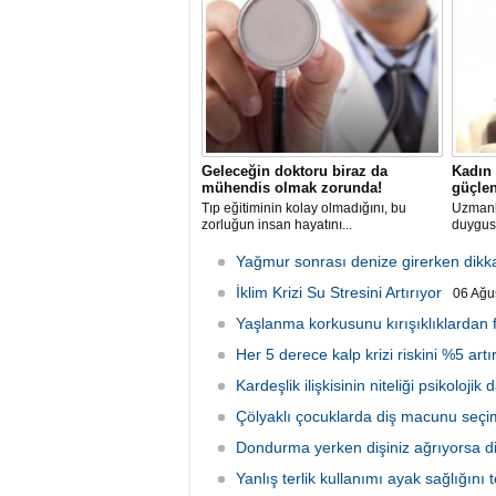
Geleceğin doktoru biraz da
Kadın 
mühendis olmak zorunda!
güçlen
​Tıp eğitiminin kolay olmadığını, bu
​Uzmanl
zorluğun insan hayatını...
duygusa
Yağmur sonrası denize girerken dikk
İklim Krizi Su Stresini Artırıyor
06 Ağu
Yaşlanma korkusunu kırışıklıklardan f
Her 5 derece kalp krizi riskini %5 artı
Kardeşlik ilişkisinin niteliği psikolojik d
Çölyaklı çocuklarda diş macunu seçi
Dondurma yerken dişiniz ağrıyorsa di
Yanlış terlik kullanımı ayak sağlığını 