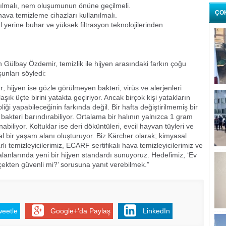
rılmalı, nem oluşumunun önüne geçilmeli.
ÇO
ava temizleme cihazları kullanılmalı.
erine buhar ve yüksek filtrasyon teknolojilerinden
 Gülbay Özdemir, temizlik ile hijyen arasındaki farkın çoğu
unları söyledi:
ır; hijyen ise gözle görülmeyen bakteri, virüs ve alerjenleri
aşık üçte birini yatakta geçiriyor. Ancak birçok kişi yatakların
iği yapabileceğinin farkında değil. Bir hafta değiştirilmemiş bir
a bakteri barındırabiliyor. Ortalama bir halının yalnızca 1 gram
iliyor. Koltuklar ise deri döküntüleri, evcil hayvan tüyleri ve
l bir yaşam alanı oluşturuyor. Biz Kärcher olarak; kimyasal
 temizleyicilerimiz, ECARF sertifikalı hava temizleyicilerimiz ve
 alanlarında yeni bir hijyen standardı sunuyoruz. Hedefimiz, ‘Ev
ekten güvenli mi?’ sorusuna yanıt verebilmek.”
weetle
Google+'da Paylaş
LinkedIn