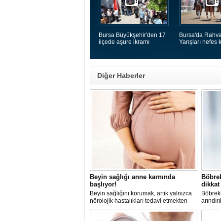
Bursa Büyükşehir'den 17
Bursa'da Rahva
ilçede aşure ikramı
Yarışları nefes k
Diğer Haberler
Beyin sağlığı anne karnında
Böbrek
başlıyor!
dikkat
Beyin sağlığını korumak, artık yalnızca
​Böbrek
nörolojik hastalıkları tedavi etmekten
arındır
ibaret görülmüyor.