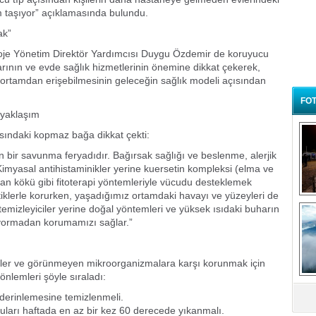
em taşıyor” açıklamasında bulundu.
ak”
e Yönetim Direktör Yardımcısı Duygu Özdemir de koruyucu
larının ve evde sağlık hizmetlerinin önemine dikkat çekerek,
ı ortamdan erişebilmesinin geleceğin sağlık modeli açısından
FOT
 yaklaşım
rasındaki kopmaz bağa dikkat çekti:
un bir savunma feryadıdır. Bağırsak sağlığı ve beslenme, alerjik
Kimyasal antihistaminikler yerine kuersetin kompleksi (elma ve
an kökü gibi fitoterapi yöntemleriyle vücudu desteklemek
klerle korurken, yaşadığımız ortamdaki havayı ve yüzeyleri de
B
temizleyiciler yerine doğal yöntemleri ve yüksek ısıdaki buharın
t
 yormadan korumamızı sağlar.”
er ve görünmeyen mikroorganizmalara karşı korunmak için
nlemleri şöyle sıraladı:
la derinlemesine temizlenmeli.
cuları haftada en az bir kez 60 derecede yıkanmalı.