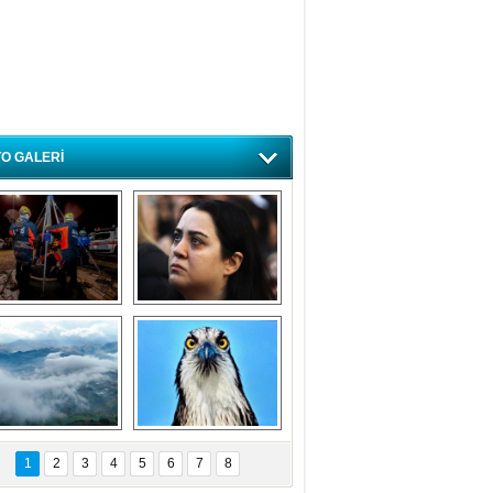
O GALERİ
ursa'da deprem 
Özlem ve minnetle 
atbikatı gerçeğini 
anıyoruz
aratmadı
Bursa'dan 
Balık Kartalı 
büyüleyen 
Bursa’da 
1
2
3
4
5
6
7
8
fotoğraflar
görüntülendi