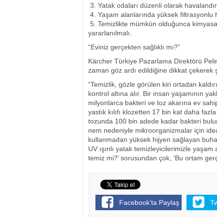
3. Yatak odaları düzenli olarak havalandı
4. Yaşam alanlarında yüksek filtrasyonlu h
5. Temizlikte mümkün olduğunca kimyasal y
yararlanılmalı.
“Eviniz gerçekten sağlıklı mı?”
Kärcher Türkiye Pazarlama Direktörü Pelin
zaman göz ardı edildiğine dikkat çekerek ş
“Temizlik, gözle görülen kiri ortadan kaldır
kontrol altına alır. Bir insan yaşamının yakl
milyonlarca bakteri ve toz akarına ev sahipl
yastık kılıfı klozetten 17 bin kat daha fazl
tozunda 100 bin adede kadar bakteri bulunab
nem nedeniyle mikroorganizmalar için idea
kullanmadan yüksek hijyen sağlayan buharlı
UV ışınlı yatak temizleyicilerimizle yaşam
temiz mi?’ sorusundan çok, ‘Bu ortam gerç
Facebook'ta Paylaş
T