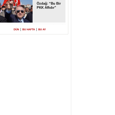
Özdağ: “Bu Bir
PKK Affıdır”
|
|
DÜN
BU HAFTA
BU AY