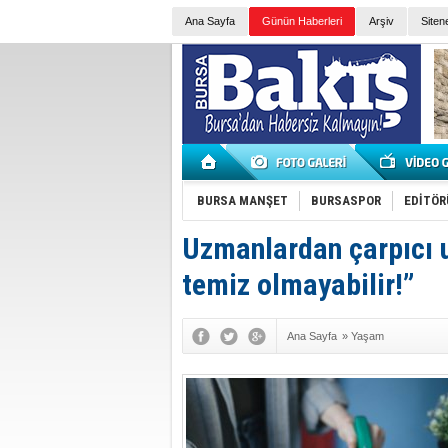
Ana Sayfa
Günün Haberleri
Arşiv
Siten
BURSA MANŞET
BURSASPOR
EDİTÖR
Uzmanlardan çarpıcı u
temiz olmayabilir!”
Ana Sayfa
»
Yaşam