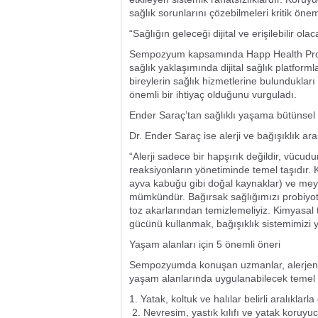
sağlık sorunlarını çözebilmeleri kritik ön
“Sağlığın geleceği dijital ve erişilebilir olac
Sempozyum kapsamında Happ Health Proj
sağlık yaklaşımında dijital sağlık platform
bireylerin sağlık hizmetlerine bulunduklar
önemli bir ihtiyaç olduğunu vurguladı.
Ender Saraç’tan sağlıklı yaşama bütünsel
Dr. Ender Saraç ise alerji ve bağışıklık a
“Alerji sadece bir hapşırık değildir, vücud
reaksiyonların yönetiminde temel taşıdır. 
ayva kabuğu gibi doğal kaynaklar) ve mey
mümkündür. Bağırsak sağlığımızı probiyoti
toz akarlarından temizlemeliyiz. Kimyasal 
gücünü kullanmak, bağışıklık sistemimizi
Yaşam alanları için 5 önemli öneri
Sempozyumda konuşan uzmanlar, alerjenl
yaşam alanlarında uygulanabilecek temel ö
1. Yatak, koltuk ve halılar belirli aralıklar
2. Nevresim, yastık kılıfı ve yatak koruyu