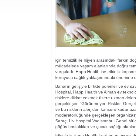
için temizlik ile hijyen arasındaki farkın do
mücadelede yaşam alanlarında doğru temiz
vurguladı. Happ Health ise etkinlik kapsamı
koruyucu sağlık yaklaşımındaki önemine d
Baharın gelişiyle birlikte polenler ve ev iç
Hospital, Happ Health ve Alman ev teknol
risklere dikkat çekmek üzere uzman doktorl
gerçekleşen "Görünmeyen Riskler, Gerçek 
ve bu risklerin alerjiden kansere kadar uz
moderatörlüğünde gerçekleşen organizas
Saraç, Liv Hospital Vadistanbul Genel Müd
göğüs hastalıkları ve çocuk sağlığı alanla
Etkinlikte Happ Health tarafından ayrıca diji