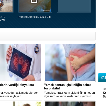
n At
Kontrolden çıkıp takla attı.
esti
YA
lerin verdiği sinyallere
Yemek sonrası şişkinliğin sebebi
bu olabilir!
R
ler, vücudun atık maddelerden
Yemek sonrası karın şişkinliğinin nedeni
Ko
ılmasını sağlayan...
diyafram ve karın kaslarının uyumsuz
Şa
çalışması olabilir