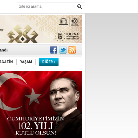
landı
AGAZİN
YAŞAM
DİĞER »