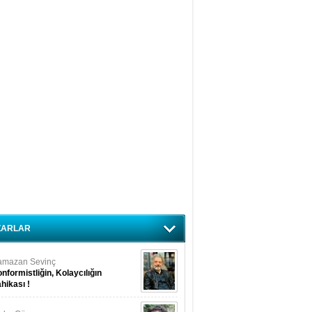
ZARLAR
amazan Sevinç
nformistliğin, Kolaycılığın
hikası !