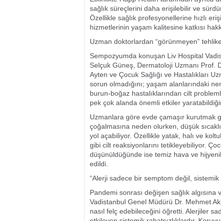
sağlık süreçlerini daha erişilebilir ve sürd
Özellikle sağlık profesyonellerine hızlı er
hizmetlerinin yaşam kalitesine katkısı hakkı
Uzman doktorlardan “görünmeyen” tehlike 
Sempozyumda konuşan Liv Hospital Vadist
Selçuk Güneş, Dermatoloji Uzmanı Prof. D
Ayten ve Çocuk Sağlığı ve Hastalıkları Uz
sorun olmadığını; yaşam alanlarındaki nem, 
burun-boğaz hastalıklarından cilt problem
pek çok alanda önemli etkiler yaratabildiği
Uzmanlara göre evde çamaşır kurutmak gibi
çoğalmasına neden olurken, düşük sıcakl
yol açabiliyor. Özellikle yatak, halı ve kol
gibi cilt reaksiyonlarını tetikleyebiliyor. 
düşünüldüğünde ise temiz hava ve hijyenik 
edildi.
“Alerji sadece bir semptom değil, sistemik
Pandemi sonrası değişen sağlık algısına v
Vadistanbul Genel Müdürü Dr. Mehmet Aki
nasıl felç edebileceğini öğretti. Alerjiler
etkileyen sistemik rahatsızlıklardır. Koru