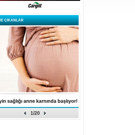
NE ÇIKANLAR
in sağlığı anne karnında başlıyor!
Küçük işletme, büyük 
1/20