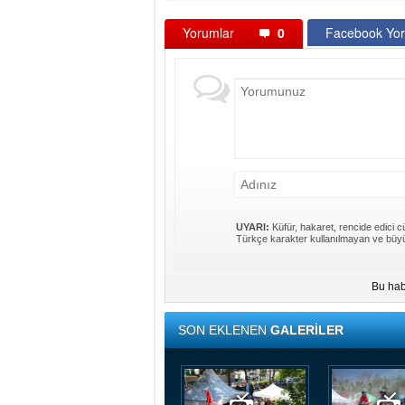
Yorumlar
0
Facebook Yor
UYARI:
Küfür, hakaret, rencide edici cü
Türkçe karakter kullanılmayan ve büyü
Bu hab
SON EKLENEN
GALERİLER