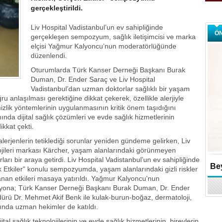
gerçekleştirildi.
Liv Hospital Vadistanbul’un ev sahipliğinde
Ö
gerçekleşen sempozyum, sağlık iletişimcisi ve marka
elçisi Yağmur Kalyoncu’nun moderatörlüğünde
düzenlendi.
Oturumlarda Türk Kanser Derneği Başkanı Burak
Duman, Dr. Ender Saraç ve Liv Hospital
Vadistanbul’dan uzman doktorlar sağlıklı bir yaşam
ğru anlaşılması gerektiğine dikkat çekerek, özellikle alerjiyle
lik yöntemlerinin uygulanmasının kritik önem taşıdığını
nda dijital sağlık çözümleri ve evde sağlık hizmetlerinin
ikkat çekti.
i alerjenlerin tetiklediği sorunlar yeniden gündeme gelirken, Liv
ojileri markası Kärcher, yaşam alanlarındaki görünmeyen
arı bir araya getirdi. Liv Hospital Vadistanbul’un ev sahipliğinde
Bey
Etkiler" konulu sempozyumda, yaşam alanlarındaki gizli riskler
anan etkileri masaya yatırıldı. Yağmur Kalyoncu'nun
yona; Türk Kanser Derneği Başkanı Burak Duman, Dr. Ender
ürü Dr. Mehmet Akif Benk ile kulak-burun-boğaz, dermatoloji,
rında uzman hekimler de katıldı.
tal sağlık teknolojilerinin ve evde sağlık hizmetlerinin, bireylerin