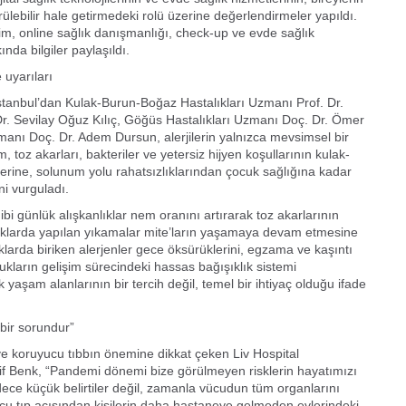
ürülebilir hale getirmedeki rolü üzerine değerlendirmeler yapıldı.
işim, online sağlık danışmanlığı, check-up ve evde sağlık
nda bilgiler paylaşıldı.
uyarıları
anbul’dan Kulak-Burun-Boğaz Hastalıkları Uzmanı Prof. Dr.
r. Sevilay Oğuz Kılıç, Göğüs Hastalıkları Uzmanı Doç. Dr. Ömer
manı Doç. Dr. Adem Dursun, alerjilerin yalnızca mevsimsel bir
toz akarları, bakteriler ve yetersiz hijyen koşullarının kulak-
lerine, solunum yolu rahatsızlıklarından çocuk sağlığına kadar
ni vurguladı.
 günlük alışkanlıklar nem oranını artırarak toz akarlarının
ıklarda yapılan yıkamalar mite’ların yaşamaya devam etmesine
tuklarda biriken alerjenler gece öksürüklerini, egzama ve kaşıntı
Çocukların gelişim sürecindeki hassas bağışıklık sistemi
yaşam alanlarının bir tercih değil, temel bir ihtiyaç olduğu ifade
 bir sorundur”
e koruyucu tıbbın önemine dikkat çeken Liv Hospital
f Benk, “Pandemi dönemi bize görülmeyen risklerin hayatımızı
 sadece küçük belirtiler değil, zamanla vücudun tüm organlarını
yucu tıp açısından kişilerin daha hastaneye gelmeden evlerindeki