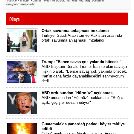
Türkçe karakter kullanılmayan ve büyük harflerle yazılmış yorumlar
onaylanmamaktadır.
Dünya
Ortak savunma anlaşması imzalandı
Türkiye, Suudi Arabistan ve Pakistan arasında
ortak savunma anlaşması imzalandı
Trump: ''Bence savaş çok yakında bitecek.''
ABD Başkanı Donald Trump, İran ile olan savaşa
ilişkin olarak, "Bence savaş çok yakında bitecek,
İran'ın daha fazla dayanabileceğini sanmıyorum"
dedi
ABD ordusundan "Hürmüz" açıklaması
ABD ordusundan "Hürmüz" açıklaması: "Boğaz
açık, geçişler devam ediyor"
Guatemala'da yanardağ patladı köyler tahliye
edildi
Orta Amerika ülkesi Guatemala'daki Fuego