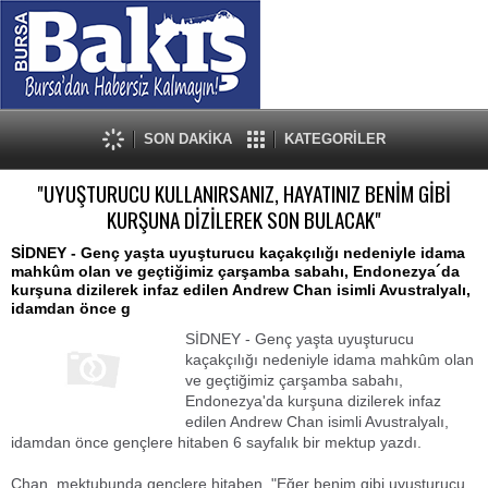
SON DAKİKA
KATEGORİLER
"UYUŞTURUCU KULLANIRSANIZ, HAYATINIZ BENİM GİBİ
KURŞUNA DİZİLEREK SON BULACAK"
SİDNEY - Genç yaşta uyuşturucu kaçakçılığı nedeniyle idama
mahkûm olan ve geçtiğimiz çarşamba sabahı, Endonezya´da
kurşuna dizilerek infaz edilen Andrew Chan isimli Avustralyalı,
idamdan önce g
SİDNEY - Genç yaşta uyuşturucu
kaçakçılığı nedeniyle idama mahkûm olan
ve geçtiğimiz çarşamba sabahı,
Endonezya'da kurşuna dizilerek infaz
edilen Andrew Chan isimli Avustralyalı,
idamdan önce gençlere hitaben 6 sayfalık bir mektup yazdı.
Chan, mektubunda gençlere hitaben, "Eğer benim gibi uyuşturucu