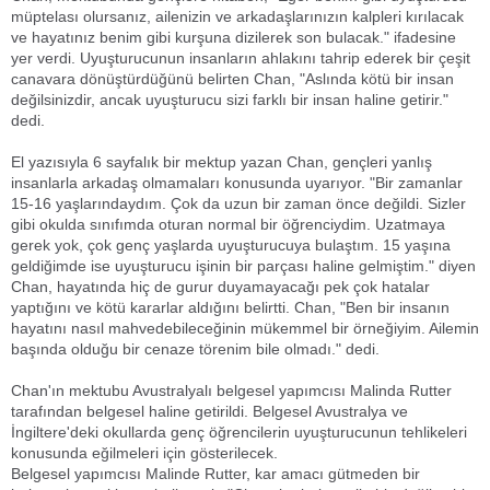
müptelası olursanız, ailenizin ve arkadaşlarınızın kalpleri kırılacak
ve hayatınız benim gibi kurşuna dizilerek son bulacak." ifadesine
yer verdi. Uyuşturucunun insanların ahlakını tahrip ederek bir çeşit
canavara dönüştürdüğünü belirten Chan, "Aslında kötü bir insan
değilsinizdir, ancak uyuşturucu sizi farklı bir insan haline getirir."
dedi.
El yazısıyla 6 sayfalık bir mektup yazan Chan, gençleri yanlış
insanlarla arkadaş olmamaları konusunda uyarıyor. "Bir zamanlar
15-16 yaşlarındaydım. Çok da uzun bir zaman önce değildi. Sizler
gibi okulda sınıfımda oturan normal bir öğrenciydim. Uzatmaya
gerek yok, çok genç yaşlarda uyuşturucuya bulaştım. 15 yaşına
geldiğimde ise uyuşturucu işinin bir parçası haline gelmiştim." diyen
Chan, hayatında hiç de gurur duyamayacağı pek çok hatalar
yaptığını ve kötü kararlar aldığını belirtti. Chan, "Ben bir insanın
hayatını nasıl mahvedebileceğinin mükemmel bir örneğiyim. Ailemin
başında olduğu bir cenaze törenim bile olmadı." dedi.
Chan'ın mektubu Avustralyalı belgesel yapımcısı Malinda Rutter
tarafından belgesel haline getirildi. Belgesel Avustralya ve
İngiltere'deki okullarda genç öğrencilerin uyuşturucunun tehlikeleri
konusunda eğilmeleri için gösterilecek.
Belgesel yapımcısı Malinde Rutter, kar amacı gütmeden bir