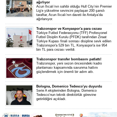
ağırlıyor
Acun Ilıcalı’nın sahibi olduğu Hull City’nin Premier
Lig’e yükselme sevincini paylaşan 200 şanslı
taraftar, Acun Ilıcalı’nın daveti ile Antalya’da
ağırlanıyor.
Trabzonspor ve Konyaspor'a para cezası
Türkiye Futbol Federasyonu (TFF) Profesyonel
Futbol Disiplin Kurulu (PFDK) tarafından Ziraat
Türkiye Kupası finali sonrası disipline sevk edilen
Trabzonspor'a 529 bin TL, Konyaspor'a ise 954
bin TL para cezası verildi.
Trabzonspor transfer bombasını patlattı!
Trabzonspor, yeni sezon öncesindeki kadro
planlaması kapsamında savunma hattını
güçlendirmek için önemli bir adım attı.
Bologna, Domenico Tedesco'yu duyurdu
Serie A ekiplerinden Bologna, Domenico
Tedesco’nun teknik direktörlük görevine
getirildiğini açıkladı.