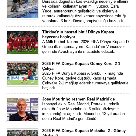
Bursa'da doğuştan kas eksikliği nedeniyle ellerini
ve kollarını kullanamayan milli yüzücü Esra
Yüce, antrenörünün geliştirdiği ve dişleriyle
ısırarak kullandığı özel kemer sayesinde çıktığı
yarışlarda 3 kez dünya şampiyonluğu kazandı.
Türkiye'nin hasreti bitti! Dünya Kupası
heyecanı başlıyor
A Milli Futbol Takımı, 2026 FIFA Dünya Kupası D
Grubu ilk maçında yarın Kanada'nın Vancouver
şehrinde Avustralya ile mücadele edecek.
2026 FIFA Dünya Kupası: Güney Kore: 2-1
Çekya
2026 FIFA Dünya Kupası A Grubu ilk maçında
Güney Kore, geriye düştüğü karşılaşmada
Çekya'yı 2-1 mağlup ederek turnuvaya galibiyetle
başladı.
Jose Mourinho resmen Real Madrid'de
İspanyol ekibi Real Madrid, Portekizli teknik
direktör Jose Mourinho ile 3 yıllık sözleşme
imzalandığını açıkladı. Mourinho, 13 yıl aradan
sonra Real Madrid'e geri döndü.
2026 FIFA Dünya Kupası: Meksika: 2 - Güney
Afrika: 0