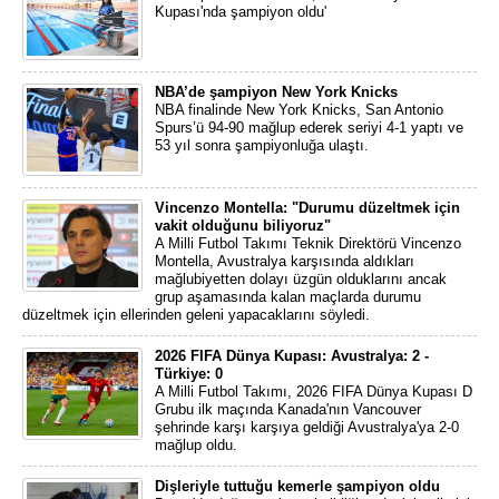
Kupası'nda şampiyon oldu'
NBA’de şampiyon New York Knicks
NBA finalinde New York Knicks, San Antonio
Spurs’ü 94-90 mağlup ederek seriyi 4-1 yaptı ve
53 yıl sonra şampiyonluğa ulaştı.
Vincenzo Montella: "Durumu düzeltmek için
vakit olduğunu biliyoruz"
A Milli Futbol Takımı Teknik Direktörü Vincenzo
Montella, Avustralya karşısında aldıkları
mağlubiyetten dolayı üzgün olduklarını ancak
grup aşamasında kalan maçlarda durumu
düzeltmek için ellerinden geleni yapacaklarını söyledi.
2026 FIFA Dünya Kupası: Avustralya: 2 -
Türkiye: 0
A Milli Futbol Takımı, 2026 FIFA Dünya Kupası D
Grubu ilk maçında Kanada'nın Vancouver
şehrinde karşı karşıya geldiği Avustralya'ya 2-0
mağlup oldu.
Dişleriyle tuttuğu kemerle şampiyon oldu