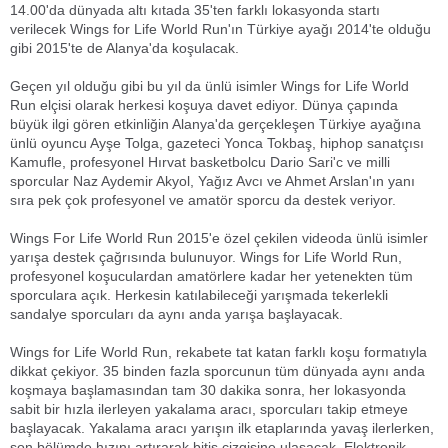
14.00'da dünyada altı kıtada 35'ten farklı lokasyonda startı
verilecek Wings for Life World Run'ın Türkiye ayağı 2014'te olduğu
gibi 2015'te de Alanya'da koşulacak.
Geçen yıl olduğu gibi bu yıl da ünlü isimler Wings for Life World
Run elçisi olarak herkesi koşuya davet ediyor. Dünya çapında
büyük ilgi gören etkinliğin Alanya'da gerçekleşen Türkiye ayağına
ünlü oyuncu Ayşe Tolga, gazeteci Yonca Tokbaş, hiphop sanatçısı
Kamufle, profesyonel Hırvat basketbolcu Dario Sari'c ve milli
sporcular Naz Aydemir Akyol, Yağız Avcı ve Ahmet Arslan'ın yanı
sıra pek çok profesyonel ve amatör sporcu da destek veriyor.
Wings For Life World Run 2015'e özel çekilen videoda ünlü isimler
yarışa destek çağrısında bulunuyor. Wings for Life World Run,
profesyonel koşuculardan amatörlere kadar her yetenekten tüm
sporculara açık. Herkesin katılabileceği yarışmada tekerlekli
sandalye sporcuları da aynı anda yarışa başlayacak.
Wings for Life World Run, rekabete tat katan farklı koşu formatıyla
dikkat çekiyor. 35 binden fazla sporcunun tüm dünyada aynı anda
koşmaya başlamasından tam 30 dakika sonra, her lokasyonda
sabit bir hızla ilerleyen yakalama aracı, sporcuları takip etmeye
başlayacak. Yakalama aracı yarışın ilk etaplarında yavaş ilerlerken,
son bölümde hızını artırarak bitiş çizgisine ulaşacak. Elektronik