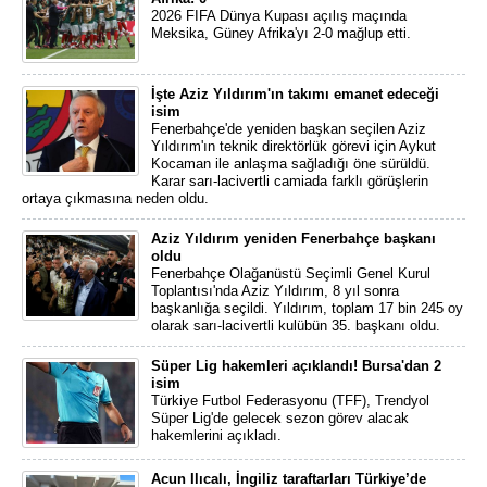
2026 FIFA Dünya Kupası açılış maçında
Meksika, Güney Afrika'yı 2-0 mağlup etti.
İşte Aziz Yıldırım'ın takımı emanet edeceği
isim
Fenerbahçe'de yeniden başkan seçilen Aziz
Yıldırım'ın teknik direktörlük görevi için Aykut
Kocaman ile anlaşma sağladığı öne sürüldü.
Karar sarı-lacivertli camiada farklı görüşlerin
ortaya çıkmasına neden oldu.
Aziz Yıldırım yeniden Fenerbahçe başkanı
oldu
Fenerbahçe Olağanüstü Seçimli Genel Kurul
Toplantısı'nda Aziz Yıldırım, 8 yıl sonra
başkanlığa seçildi. Yıldırım, toplam 17 bin 245 oy
olarak sarı-lacivertli kulübün 35. başkanı oldu.
Süper Lig hakemleri açıklandı! Bursa'dan 2
isim
Türkiye Futbol Federasyonu (TFF), Trendyol
Süper Lig'de gelecek sezon görev alacak
hakemlerini açıkladı.
Acun Ilıcalı, İngiliz taraftarları Türkiye’de