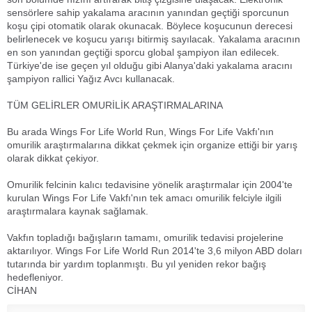
sensörlere sahip yakalama aracının yanından geçtiği sporcunun
koşu çipi otomatik olarak okunacak. Böylece koşucunun derecesi
belirlenecek ve koşucu yarışı bitirmiş sayılacak. Yakalama aracının
en son yanından geçtiği sporcu global şampiyon ilan edilecek.
Türkiye'de ise geçen yıl olduğu gibi Alanya'daki yakalama aracını
şampiyon rallici Yağız Avcı kullanacak.
TÜM GELİRLER OMURİLİK ARAŞTIRMALARINA
Bu arada Wings For Life World Run, Wings For Life Vakfı'nın
omurilik araştırmalarına dikkat çekmek için organize ettiği bir yarış
olarak dikkat çekiyor.
Omurilik felcinin kalıcı tedavisine yönelik araştırmalar için 2004'te
kurulan Wings For Life Vakfı'nın tek amacı omurilik felciyle ilgili
araştırmalara kaynak sağlamak.
Vakfın topladığı bağışların tamamı, omurilik tedavisi projelerine
aktarılıyor. Wings For Life World Run 2014'te 3,6 milyon ABD doları
tutarında bir yardım toplanmıştı. Bu yıl yeniden rekor bağış
hedefleniyor.
CİHAN