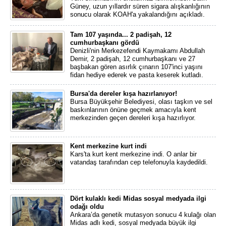
Güney, uzun yıllardır süren sigara alışkanlığının
sonucu olarak KOAH'a yakalandığını açıkladı.
Tam 107 yaşında... 2 padişah, 12
cumhurbaşkanı gördü
Denizli'nin Merkezefendi Kaymakamı Abdullah
Demir, 2 padişah, 12 cumhurbaşkanı ve 27
başbakan gören asırlık çınarın 107'inci yaşını
fidan hediye ederek ve pasta keserek kutladı.
Bursa'da dereler kışa hazırlanıyor!
Bursa Büyükşehir Belediyesi, olası taşkın ve sel
baskınlarının önüne geçmek amacıyla kent
merkezinden geçen dereleri kışa hazırlıyor.
Kent merkezine kurt indi
Kars'ta kurt kent merkezine indi. O anlar bir
vatandaş tarafından cep telefonuyla kaydedildi.
Dört kulaklı kedi Midas sosyal medyada ilgi
odağı oldu
Ankara’da genetik mutasyon sonucu 4 kulağı olan
Midas adlı kedi, sosyal medyada büyük ilgi