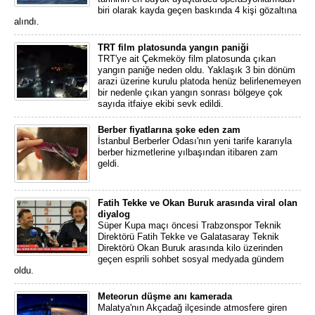
biri olarak kayda geçen baskında 4 kişi gözaltına
alındı.
TRT film platosunda yangın paniği
TRT'ye ait Çekmeköy film platosunda çıkan
yangın paniğe neden oldu. Yaklaşık 3 bin dönüm
arazi üzerine kurulu platoda henüz belirlenemeyen
bir nedenle çıkan yangın sonrası bölgeye çok
sayıda itfaiye ekibi sevk edildi.
Berber fiyatlarına şoke eden zam
İstanbul Berberler Odası'nın yeni tarife kararıyla
berber hizmetlerine yılbaşından itibaren zam
geldi.
Fatih Tekke ve Okan Buruk arasında viral olan
diyalog
Süper Kupa maçı öncesi Trabzonspor Teknik
Direktörü Fatih Tekke ve Galatasaray Teknik
Direktörü Okan Buruk arasında kilo üzerinden
geçen esprili sohbet sosyal medyada gündem
oldu.
Meteorun düşme anı kamerada
Malatya'nın Akçadağ ilçesinde atmosfere giren