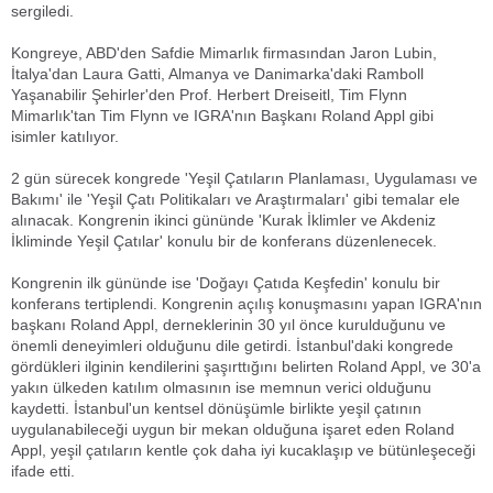
sergiledi.
Kongreye, ABD'den Safdie Mimarlık firmasından Jaron Lubin,
İtalya'dan Laura Gatti, Almanya ve Danimarka'daki Ramboll
Yaşanabilir Şehirler'den Prof. Herbert Dreiseitl, Tim Flynn
Mimarlık'tan Tim Flynn ve IGRA'nın Başkanı Roland Appl gibi
isimler katılıyor.
2 gün sürecek kongrede 'Yeşil Çatıların Planlaması, Uygulaması ve
Bakımı' ile 'Yeşil Çatı Politikaları ve Araştırmaları' gibi temalar ele
alınacak. Kongrenin ikinci gününde 'Kurak İklimler ve Akdeniz
İkliminde Yeşil Çatılar' konulu bir de konferans düzenlenecek.
Kongrenin ilk gününde ise 'Doğayı Çatıda Keşfedin' konulu bir
konferans tertiplendi. Kongrenin açılış konuşmasını yapan IGRA'nın
başkanı Roland Appl, derneklerinin 30 yıl önce kurulduğunu ve
önemli deneyimleri olduğunu dile getirdi. İstanbul'daki kongrede
gördükleri ilginin kendilerini şaşırttığını belirten Roland Appl, ve 30'a
yakın ülkeden katılım olmasının ise memnun verici olduğunu
kaydetti. İstanbul'un kentsel dönüşümle birlikte yeşil çatının
uygulanabileceği uygun bir mekan olduğuna işaret eden Roland
Appl, yeşil çatıların kentle çok daha iyi kucaklaşıp ve bütünleşeceği
ifade etti.