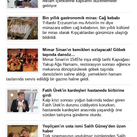
reklam içeriklerine kapsamlı düzenlemeler
getiriyor.
Bin yıllık gastronomik miras: Cağ kebabı
Yıllardır Erzurum'un mu Artvin'in mi diye
münazara edilen cağ kebabının, bin yıllık kültürel
bir miras olarak Kıpçaklardan günümüze ulaştığı
bildirildi.
Mimar Sinan'ın kemikleri sızlayacak! Göbek
taşında dansöz...
Mimar Sinan'ın 1545'te inşa ettiği tarihi Kapıağası
Yakup Ağa Hamamı, restorasyon sonrası eğlence
mekanına dönüştürülerek göbek taşında
dansözlerin sahne aldığı, yemeklerin hamam
taslarında servis edildiği bir gazino haline geldi.
Fatih Ürek'in kardeşleri hastanede birbirine
girdi
Kalp krizi sonrası yoğun bakımda tedavi gören
Fatih Ürek'in durumu ciddiyetini korurken,
hastanede kardeşleri arasında yaşandığı öne
sürülen tartışma gündeme oturdu.
Yeşilçam'ın usta ismi Salih Güney'den üzen
haber
Türk sinemasının unutulmaz isimlerinden Salih