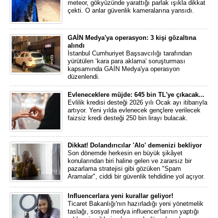
meteor, gökyüzünde yarattığı parlak ışıkla dikkat
çekti. O anlar güvenlik kameralarına yansıdı.
GAİN Medya'ya operasyon: 3 kişi gözaltına
alındı
İstanbul Cumhuriyet Başsavcılığı tarafından
yürütülen ‘kara para aklama' soruşturması
kapsamında GAİN Medya'ya operasyon
düzenlendi.
Evleneceklere müjde: 645 bin TL'ye çıkacak...
Evlilik kredisi desteği 2026 yılı Ocak ayı itibarıyla
artıyor. Yeni yılda evlenecek gençlere verilecek
faizsiz kredi desteği 250 bin lirayı bulacak.
Dikkat! Dolandırıcılar 'Alo' demenizi bekliyor
Son dönemde herkesin en büyük şikâyet
konularından biri haline gelen ve zararsız bir
pazarlama stratejisi gibi gözüken "Spam
Aramalar", ciddi bir güvenlik tehdidine yol açıyor.
Influencerlara yeni kurallar geliyor!
Ticaret Bakanlığı'nın hazırladığı yeni yönetmelik
taslağı, sosyal medya influencer'larının yaptığı