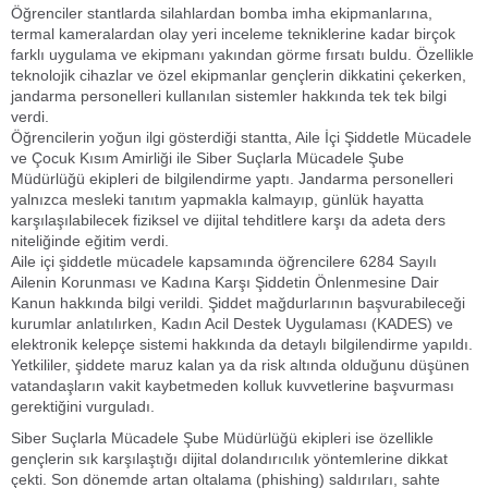
Öğrenciler stantlarda silahlardan bomba imha ekipmanlarına,
termal kameralardan olay yeri inceleme tekniklerine kadar birçok
farklı uygulama ve ekipmanı yakından görme fırsatı buldu. Özellikle
teknolojik cihazlar ve özel ekipmanlar gençlerin dikkatini çekerken,
jandarma personelleri kullanılan sistemler hakkında tek tek bilgi
verdi.
Öğrencilerin yoğun ilgi gösterdiği stantta, Aile İçi Şiddetle Mücadele
ve Çocuk Kısım Amirliği ile Siber Suçlarla Mücadele Şube
Müdürlüğü ekipleri de bilgilendirme yaptı. Jandarma personelleri
yalnızca mesleki tanıtım yapmakla kalmayıp, günlük hayatta
karşılaşılabilecek fiziksel ve dijital tehditlere karşı da adeta ders
niteliğinde eğitim verdi.
Aile içi şiddetle mücadele kapsamında öğrencilere 6284 Sayılı
Ailenin Korunması ve Kadına Karşı Şiddetin Önlenmesine Dair
Kanun hakkında bilgi verildi. Şiddet mağdurlarının başvurabileceği
kurumlar anlatılırken, Kadın Acil Destek Uygulaması (KADES) ve
elektronik kelepçe sistemi hakkında da detaylı bilgilendirme yapıldı.
Yetkililer, şiddete maruz kalan ya da risk altında olduğunu düşünen
vatandaşların vakit kaybetmeden kolluk kuvvetlerine başvurması
gerektiğini vurguladı.
Siber Suçlarla Mücadele Şube Müdürlüğü ekipleri ise özellikle
gençlerin sık karşılaştığı dijital dolandırıcılık yöntemlerine dikkat
çekti. Son dönemde artan oltalama (phishing) saldırıları, sahte