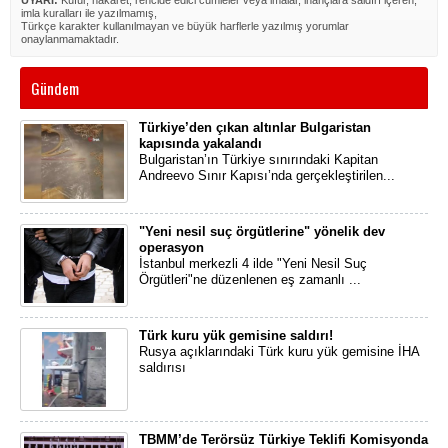
UYARI:
Küfür, hakaret, rencide edici cümleler veya imalar, inançlara saldırı içeren,
imla kuralları ile yazılmamış,
Türkçe karakter kullanılmayan ve büyük harflerle yazılmış yorumlar
onaylanmamaktadır.
Gündem
Türkiye’den çıkan altınlar Bulgaristan
kapısında yakalandı
Bulgaristan’ın Türkiye sınırındaki Kapitan
Andreevo Sınır Kapısı’nda gerçekleştirilen...
"Yeni nesil suç örgütlerine" yönelik dev
operasyon
İstanbul merkezli 4 ilde "Yeni Nesil Suç
Örgütleri"ne düzenlenen eş zamanlı ...
Türk kuru yük gemisine saldırı!
Rusya açıklarındaki Türk kuru yük gemisine İHA
saldırısı
TBMM’de Terörsüz Türkiye Teklifi Komisyonda