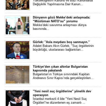
Yükseköğretim Kanunu ve Bazı Kanunlarda
Değişiklik Yapılmasına Dair Kanun...
Dünyanın gözü Mekke’deki anlaşmada:
“Müslüman NATO’su” yorumu
Mekke’deki savunma anlaşması dünya
basınında...
Gürlek: ''Asla meydanı boş sanmayın.''
Adalet Bakanı Akın Gürlek, "Suç örgütlerinin
büyüklüğü, uluslararası bağlantıları...
Türkiye’den çıkan altınlar Bulgaristan
kapısında yakalandı
Bulgaristan’ın Türkiye sınırındaki Kapitan
Andreevo Sınır Kapısı’nda gerçekleştirilen...
"Yeni nesil suç örgütlerine" yönelik dev
operasyon
İstanbul merkezli 4 ilde "Yeni Nesil Suç
Örgütleri"ne düzenlenen eş zamanlı ...