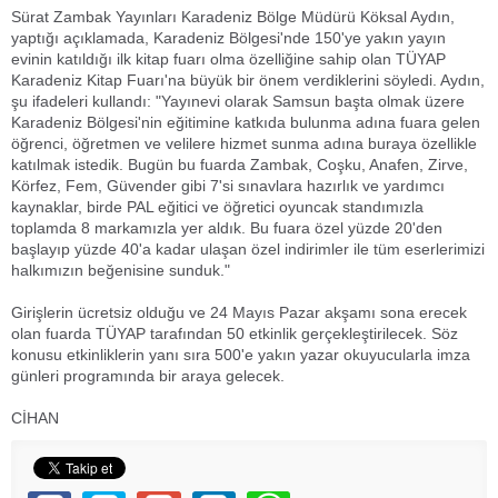
Sürat Zambak Yayınları Karadeniz Bölge Müdürü Köksal Aydın,
yaptığı açıklamada, Karadeniz Bölgesi'nde 150'ye yakın yayın
evinin katıldığı ilk kitap fuarı olma özelliğine sahip olan TÜYAP
Karadeniz Kitap Fuarı'na büyük bir önem verdiklerini söyledi. Aydın,
şu ifadeleri kullandı: "Yayınevi olarak Samsun başta olmak üzere
Karadeniz Bölgesi'nin eğitimine katkıda bulunma adına fuara gelen
öğrenci, öğretmen ve velilere hizmet sunma adına buraya özellikle
katılmak istedik. Bugün bu fuarda Zambak, Coşku, Anafen, Zirve,
Körfez, Fem, Güvender gibi 7'si sınavlara hazırlık ve yardımcı
kaynaklar, birde PAL eğitici ve öğretici oyuncak standımızla
toplamda 8 markamızla yer aldık. Bu fuara özel yüzde 20'den
başlayıp yüzde 40'a kadar ulaşan özel indirimler ile tüm eserlerimizi
halkımızın beğenisine sunduk."
Girişlerin ücretsiz olduğu ve 24 Mayıs Pazar akşamı sona erecek
olan fuarda TÜYAP tarafından 50 etkinlik gerçekleştirilecek. Söz
konusu etkinliklerin yanı sıra 500'e yakın yazar okuyucularla imza
günleri programında bir araya gelecek.
CİHAN