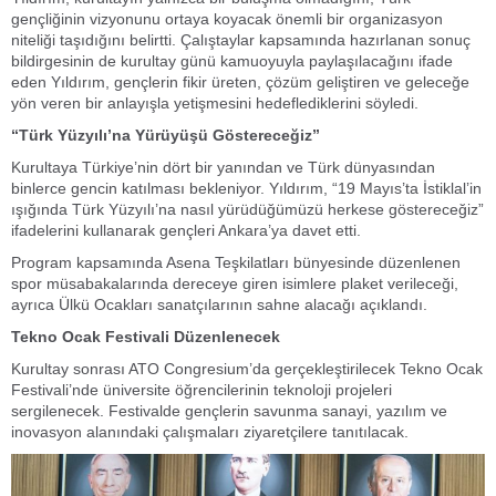
gençliğinin vizyonunu ortaya koyacak önemli bir organizasyon
niteliği taşıdığını belirtti. Çalıştaylar kapsamında hazırlanan sonuç
bildirgesinin de kurultay günü kamuoyuyla paylaşılacağını ifade
eden Yıldırım, gençlerin fikir üreten, çözüm geliştiren ve geleceğe
yön veren bir anlayışla yetişmesini hedeflediklerini söyledi.
“Türk Yüzyılı’na Yürüyüşü Göstereceğiz”
Kurultaya Türkiye’nin dört bir yanından ve Türk dünyasından
binlerce gencin katılması bekleniyor. Yıldırım, “19 Mayıs’ta İstiklal’in
ışığında Türk Yüzyılı’na nasıl yürüdüğümüzü herkese göstereceğiz”
ifadelerini kullanarak gençleri Ankara’ya davet etti.
Program kapsamında Asena Teşkilatları bünyesinde düzenlenen
spor müsabakalarında dereceye giren isimlere plaket verileceği,
ayrıca Ülkü Ocakları sanatçılarının sahne alacağı açıklandı.
Tekno Ocak Festivali Düzenlenecek
Kurultay sonrası ATO Congresium’da gerçekleştirilecek Tekno Ocak
Festivali’nde üniversite öğrencilerinin teknoloji projeleri
sergilenecek. Festivalde gençlerin savunma sanayi, yazılım ve
inovasyon alanındaki çalışmaları ziyaretçilere tanıtılacak.