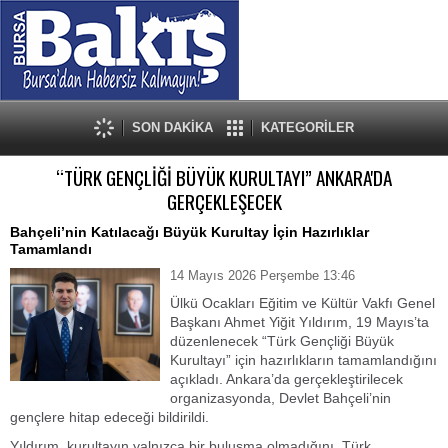
SON DAKİKA
KATEGORİLER
“TÜRK GENÇLİĞİ BÜYÜK KURULTAYI” ANKARA'DA
GERÇEKLEŞECEK
Bahçeli’nin Katılacağı Büyük Kurultay İçin Hazırlıklar
Tamamlandı
14 Mayıs 2026 Perşembe 13:46
Ülkü Ocakları Eğitim ve Kültür Vakfı Genel
Başkanı Ahmet Yiğit Yıldırım, 19 Mayıs’ta
düzenlenecek “Türk Gençliği Büyük
Kurultayı” için hazırlıkların tamamlandığını
açıkladı. Ankara’da gerçekleştirilecek
organizasyonda, Devlet Bahçeli’nin
gençlere hitap edeceği bildirildi.
Yıldırım, kurultayın yalnızca bir buluşma olmadığını, Türk