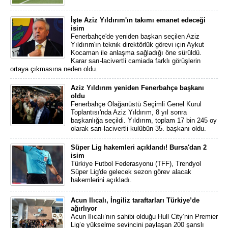
İşte Aziz Yıldırım'ın takımı emanet edeceği
isim
Fenerbahçe'de yeniden başkan seçilen Aziz
Yıldırım'ın teknik direktörlük görevi için Aykut
Kocaman ile anlaşma sağladığı öne sürüldü.
Karar sarı-lacivertli camiada farklı görüşlerin
ortaya çıkmasına neden oldu.
Aziz Yıldırım yeniden Fenerbahçe başkanı
oldu
Fenerbahçe Olağanüstü Seçimli Genel Kurul
Toplantısı'nda Aziz Yıldırım, 8 yıl sonra
başkanlığa seçildi. Yıldırım, toplam 17 bin 245 oy
olarak sarı-lacivertli kulübün 35. başkanı oldu.
Süper Lig hakemleri açıklandı! Bursa'dan 2
isim
Türkiye Futbol Federasyonu (TFF), Trendyol
Süper Lig'de gelecek sezon görev alacak
hakemlerini açıkladı.
Acun Ilıcalı, İngiliz taraftarları Türkiye’de
ağırlıyor
Acun Ilıcalı’nın sahibi olduğu Hull City’nin Premier
Lig’e yükselme sevincini paylaşan 200 şanslı