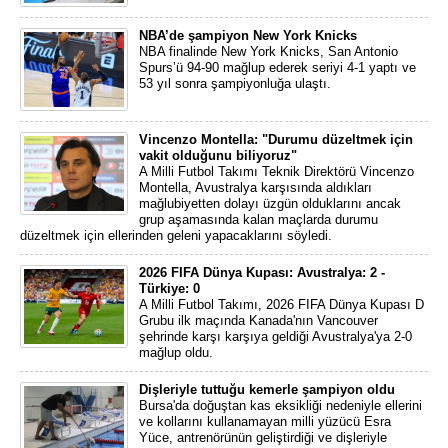
NBA’de şampiyon New York Knicks
NBA finalinde New York Knicks, San Antonio
Spurs’ü 94-90 mağlup ederek seriyi 4-1 yaptı ve
53 yıl sonra şampiyonluğa ulaştı.
Vincenzo Montella: "Durumu düzeltmek için
vakit olduğunu biliyoruz"
A Milli Futbol Takımı Teknik Direktörü Vincenzo
Montella, Avustralya karşısında aldıkları
mağlubiyetten dolayı üzgün olduklarını ancak
grup aşamasında kalan maçlarda durumu
düzeltmek için ellerinden geleni yapacaklarını söyledi.
2026 FIFA Dünya Kupası: Avustralya: 2 -
Türkiye: 0
A Milli Futbol Takımı, 2026 FIFA Dünya Kupası D
Grubu ilk maçında Kanada'nın Vancouver
şehrinde karşı karşıya geldiği Avustralya'ya 2-0
mağlup oldu.
Dişleriyle tuttuğu kemerle şampiyon oldu
Bursa'da doğuştan kas eksikliği nedeniyle ellerini
ve kollarını kullanamayan milli yüzücü Esra
Yüce, antrenörünün geliştirdiği ve dişleriyle