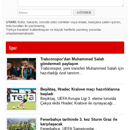
UYARI:
Küfür, hakaret, rencide edici cümleler veya imalar, inançlara saldırı içeren,
imla kuralları ile yazılmamış,
Türkçe karakter kullanılmayan ve büyük harflerle yazılmış yorumlar
onaylanmamaktadır.
Spor
Trabzonspor'dan Muhammed Salah
göndermeli paylaşım
Trabzonspor, yeni transferi Muhammed Salah için
hazırladığı özel tanıtım...
Beşiktaş, Hradec Kralove maçı hazırlıklarına
başladı
Beşiktaş, UEFA Avrupa Ligi 3. eleme turunda
Çekya ekibi Hradec Kralove ile oynayacağı...
Fenerbahçe tarihinde 3. kez Sturm Graz ile
karşılaşacak
Fenerbahçe, UEFA Şampiyonlar...