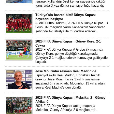
ısırarak kullandığı özel kemer sayesinde çıktığı
yarışlarda 3 kez dünya şampiyonluğu kazandı.
Türkiye'nin hasreti bitti! Dünya Kupası
heyecanı başlıyor
A Milli Futbol Takımı, 2026 FIFA Dünya Kupası D
Grubu ilk maçında yarın Kanada'nın Vancouver
şehrinde Avustralya ile mücadele edecek.
2026 FIFA Dünya Kupası: Güney Kore: 2-1
Çekya
2026 FIFA Dünya Kupası A Grubu ilk maçında
Güney Kore, geriye düştüğü karşılaşmada
Çekya'yı 2-1 mağlup ederek turnuvaya galibiyetle
başladı.
Jose Mourinho resmen Real Madrid'de
İspanyol ekibi Real Madrid, Portekizli teknik
direktör Jose Mourinho ile 3 yıllık sözleşme
imzalandığını açıkladı. Mourinho, 13 yıl aradan
sonra Real Madrid'e geri döndü.
2026 FIFA Dünya Kupası: Meksika: 2 - Güney
Afrika: 0
2026 FIFA Dünya Kupası açılış maçında
Meksika, Güney Afrika'yı 2-0 mağlup etti.