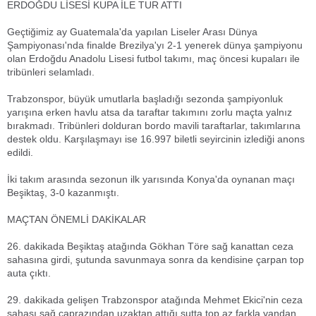
ERDOĞDU LİSESİ KUPA İLE TUR ATTI
Geçtiğimiz ay Guatemala'da yapılan Liseler Arası Dünya
Şampiyonası'nda finalde Brezilya'yı 2-1 yenerek dünya şampiyonu
olan Erdoğdu Anadolu Lisesi futbol takımı, maç öncesi kupaları ile
tribünleri selamladı.
Trabzonspor, büyük umutlarla başladığı sezonda şampiyonluk
yarışına erken havlu atsa da taraftar takımını zorlu maçta yalnız
bırakmadı. Tribünleri dolduran bordo mavili taraftarlar, takımlarına
destek oldu. Karşılaşmayı ise 16.997 biletli seyircinin izlediği anons
edildi.
İki takım arasında sezonun ilk yarısında Konya'da oynanan maçı
Beşiktaş, 3-0 kazanmıştı.
MAÇTAN ÖNEMLİ DAKİKALAR
26. dakikada Beşiktaş atağında Gökhan Töre sağ kanattan ceza
sahasına girdi, şutunda savunmaya sonra da kendisine çarpan top
auta çıktı.
29. dakikada gelişen Trabzonspor atağında Mehmet Ekici'nin ceza
sahası sağ çaprazından uzaktan attığı şutta top az farkla yandan