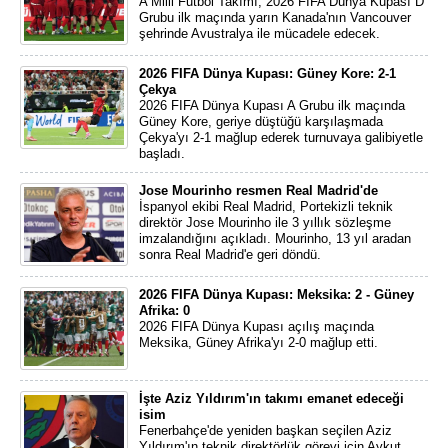
A Milli Futbol Takımı, 2026 FIFA Dünya Kupası D
Grubu ilk maçında yarın Kanada'nın Vancouver
şehrinde Avustralya ile mücadele edecek.
2026 FIFA Dünya Kupası: Güney Kore: 2-1
Çekya
2026 FIFA Dünya Kupası A Grubu ilk maçında
Güney Kore, geriye düştüğü karşılaşmada
Çekya'yı 2-1 mağlup ederek turnuvaya galibiyetle
başladı.
Jose Mourinho resmen Real Madrid'de
İspanyol ekibi Real Madrid, Portekizli teknik
direktör Jose Mourinho ile 3 yıllık sözleşme
imzalandığını açıkladı. Mourinho, 13 yıl aradan
sonra Real Madrid'e geri döndü.
2026 FIFA Dünya Kupası: Meksika: 2 - Güney
Afrika: 0
2026 FIFA Dünya Kupası açılış maçında
Meksika, Güney Afrika'yı 2-0 mağlup etti.
İşte Aziz Yıldırım'ın takımı emanet edeceği
isim
Fenerbahçe'de yeniden başkan seçilen Aziz
Yıldırım'ın teknik direktörlük görevi için Aykut