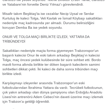
ve Yatabare'nin forvette Deniz Yılmaz'ı görevlendirdi.
Misafir takım Beşiktaş'ta ise cezalılar Necip Uysal ve Serdar
Kurtuluş ile kaleci Tolga, Veli Kavlak ve İsmail Köybaşı sakatlıkları
nedeniyle maç kadrosunda yer almadı. Durumu belirsizliğini
koruyan Demba Ba ise yedek soyundu.
ONUR VE TOLGA MAÇI BİRLİKTE İZLEDİ, YATTARA DA
TRİBÜNDEYDİ
Sakatlıkları nedeniyle maçta forma giyemeyen Trabzonspor'un
başarılı kalecisi Onur ile eski takım arkadaşı Beşiktaş'ın kalecisi
Tolga, maç öncesi yedek kulübesinde bir süre sohbet etti. Bordo
mavili forma altında birlikte ter döken başarılı kalecilerin samimi
sohbetleri dikkat çekti. İki kaleci de daha sonra tribünden maçı
birlikte izledi.
Karşılaşmayı izleyenler arasında Trabzonspor'un eski
futbolcularından İbrahima Yattara da vardı. Tecrübeli futbolcunun,
çok yakın arkadaşı olan dünya şampiyonu olan Erdoğdu Anadolu
Lisesi'nin antrenörü Adem Cebeci'nin daveti üzerine maçı izlemek
için Trabzon'a geldiği öğrenildi.