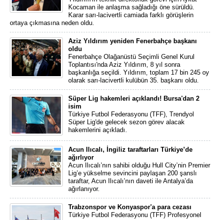
Kocaman ile anlaşma sağladığı öne sürüldü.
Karar sarı-lacivertli camiada farklı görüşlerin
ortaya çıkmasına neden oldu.
Aziz Yıldırım yeniden Fenerbahçe başkanı
oldu
Fenerbahçe Olağanüstü Seçimli Genel Kurul
Toplantısı'nda Aziz Yıldırım, 8 yıl sonra
başkanlığa seçildi. Yıldırım, toplam 17 bin 245 oy
olarak sarı-lacivertli kulübün 35. başkanı oldu.
Süper Lig hakemleri açıklandı! Bursa'dan 2
isim
Türkiye Futbol Federasyonu (TFF), Trendyol
Süper Lig'de gelecek sezon görev alacak
hakemlerini açıkladı.
Acun Ilıcalı, İngiliz taraftarları Türkiye’de
ağırlıyor
Acun Ilıcalı’nın sahibi olduğu Hull City’nin Premier
Lig’e yükselme sevincini paylaşan 200 şanslı
taraftar, Acun Ilıcalı’nın daveti ile Antalya’da
ağırlanıyor.
Trabzonspor ve Konyaspor'a para cezası
Türkiye Futbol Federasyonu (TFF) Profesyonel