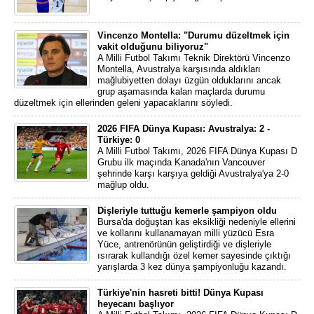
Vincenzo Montella: "Durumu düzeltmek için
vakit olduğunu biliyoruz"
A Milli Futbol Takımı Teknik Direktörü Vincenzo
Montella, Avustralya karşısında aldıkları
mağlubiyetten dolayı üzgün olduklarını ancak
grup aşamasında kalan maçlarda durumu
düzeltmek için ellerinden geleni yapacaklarını söyledi.
2026 FIFA Dünya Kupası: Avustralya: 2 -
Türkiye: 0
A Milli Futbol Takımı, 2026 FIFA Dünya Kupası D
Grubu ilk maçında Kanada'nın Vancouver
şehrinde karşı karşıya geldiği Avustralya'ya 2-0
mağlup oldu.
Dişleriyle tuttuğu kemerle şampiyon oldu
Bursa'da doğuştan kas eksikliği nedeniyle ellerini
ve kollarını kullanamayan milli yüzücü Esra
Yüce, antrenörünün geliştirdiği ve dişleriyle
ısırarak kullandığı özel kemer sayesinde çıktığı
yarışlarda 3 kez dünya şampiyonluğu kazandı.
Türkiye'nin hasreti bitti! Dünya Kupası
heyecanı başlıyor