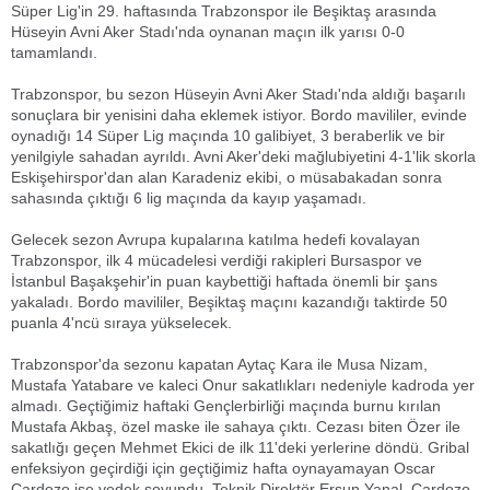
Süper Lig'in 29. haftasında Trabzonspor ile Beşiktaş arasında
Hüseyin Avni Aker Stadı'nda oynanan maçın ilk yarısı 0-0
tamamlandı.
Trabzonspor, bu sezon Hüseyin Avni Aker Stadı'nda aldığı başarılı
sonuçlara bir yenisini daha eklemek istiyor. Bordo mavililer, evinde
oynadığı 14 Süper Lig maçında 10 galibiyet, 3 beraberlik ve bir
yenilgiyle sahadan ayrıldı. Avni Aker'deki mağlubiyetini 4-1'lik skorla
Eskişehirspor'dan alan Karadeniz ekibi, o müsabakadan sonra
sahasında çıktığı 6 lig maçında da kayıp yaşamadı.
Gelecek sezon Avrupa kupalarına katılma hedefi kovalayan
Trabzonspor, ilk 4 mücadelesi verdiği rakipleri Bursaspor ve
İstanbul Başakşehir'in puan kaybettiği haftada önemli bir şans
yakaladı. Bordo mavililer, Beşiktaş maçını kazandığı taktirde 50
puanla 4'ncü sıraya yükselecek.
Trabzonspor'da sezonu kapatan Aytaç Kara ile Musa Nizam,
Mustafa Yatabare ve kaleci Onur sakatlıkları nedeniyle kadroda yer
almadı. Geçtiğimiz haftaki Gençlerbirliği maçında burnu kırılan
Mustafa Akbaş, özel maske ile sahaya çıktı. Cezası biten Özer ile
sakatlığı geçen Mehmet Ekici de ilk 11'deki yerlerine döndü. Gribal
enfeksiyon geçirdiği için geçtiğimiz hafta oynayamayan Oscar
Cardozo ise yedek soyundu. Teknik Direktör Ersun Yanal, Cardozo