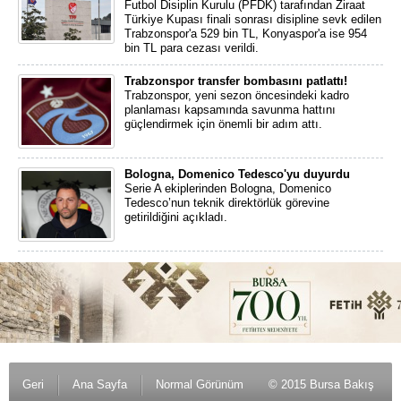
Futbol Disiplin Kurulu (PFDK) tarafından Ziraat
Türkiye Kupası finali sonrası disipline sevk edilen
Trabzonspor'a 529 bin TL, Konyaspor'a ise 954
bin TL para cezası verildi.
Trabzonspor transfer bombasını patlattı!
Trabzonspor, yeni sezon öncesindeki kadro
planlaması kapsamında savunma hattını
güçlendirmek için önemli bir adım attı.
Bologna, Domenico Tedesco'yu duyurdu
Serie A ekiplerinden Bologna, Domenico
Tedesco’nun teknik direktörlük görevine
getirildiğini açıkladı.
Geri
Ana Sayfa
Normal Görünüm
© 2015 Bursa Bakış