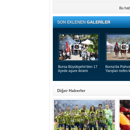
Bu hab
SON EKLENEN
GALERİLER
Bursa Büyükşehir'den 17
Bursa'da Rahva
ilçede aşure ikramı
Yarışları nefes k
Diğer Haberler