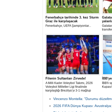
Fenerbahçe tarihinde 3. kez Sturm
Galata
Graz ile karşılaşacak
yalanl
Fenerbahçe, UEFA Şampiyonlar...
Galatas
transfe
gerçek 
Filenin Sultanları Zirvede!
İBB'y
A Milli Kadın Voleybol Takımı, 2026
İBB'li
Voleybol Milletler Ligi finalinde
Kupası
karşılaştığı Brezilya’yı 3-1 mağlup
ederek şampiyon oldu.
Vincenzo Montella: "Durumu düzeltmek
2026 FIFA Dünya Kupası: Avustralya: 