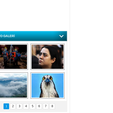
O GALERİ
ursa'da deprem 
Özlem ve minnetle 
atbikatı gerçeğini 
anıyoruz
aratmadı
Bursa'dan 
Balık Kartalı 
büyüleyen 
Bursa’da 
1
2
3
4
5
6
7
8
fotoğraflar
görüntülendi