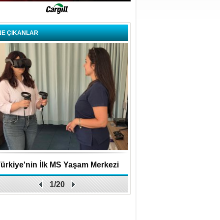
NE ÇIKANLAR
ürkiye'nin İlk MS Yaşam Merkezi
Uygulamalar yerini y
1/20
Açıldı
bırakıyor