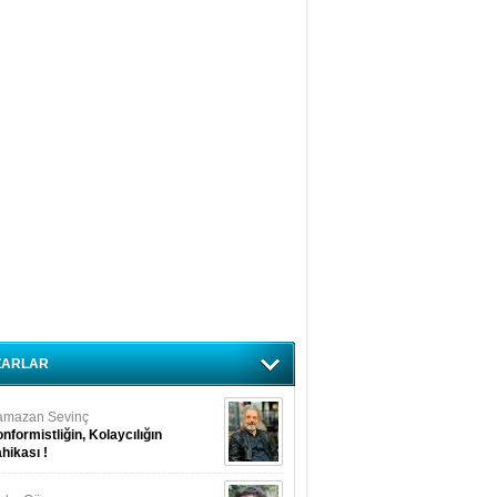
ZARLAR
amazan Sevinç
nformistliğin, Kolaycılığın
hikası !