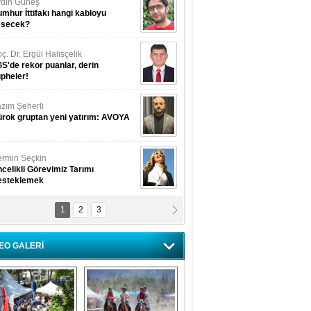
dın Güneş
mhur İttifakı hangi kabloyu
esecek?
ç. Dr. Ergül Halisçelik
S'de rekor puanlar, derin
pheler!
zım Şeherli
rok gruptan yeni yatırım: AVOYA
rmin Seçkin
celikli Görevimiz Tarımı
esteklemek
1
2
3
USUF BEREKET
kkat! Havalar ısınıyor!
EO GALERİ
lüfer Menekli Buzcular
z Hiç Kelebeklerin Sesini
uydunuz Mu?