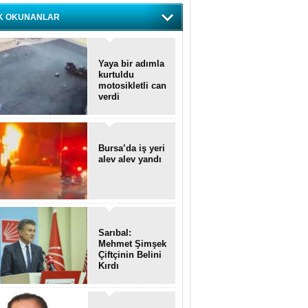
K OKUNANLAR
Yaya bir adımla
kurtuldu
motosikletli can
verdi
Bursa’da iş yeri
alev alev yandı
Sarıbal:
Mehmet Şimşek
Çiftçinin Belini
Kırdı