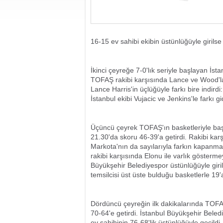
16-15 ev sahibi ekibin üstünlüğüyle girils
İkinci çeyreğe 7-0'lık seriyle başlayan İs
TOFAŞ rakibi karşısında Lance ve Wood'l
Lance Harris'in üçlüğüyle farkı bire indir
İstanbul ekibi Vujacic ve Jenkins'le farkı 
Üçüncü çeyrek TOFAŞ'ın basketleriyle başla
21.30'da skoru 46-39'a getirdi. Rakibi kar
Markota'nın da sayılarıyla farkın kapanm
rakibi karşısında Elonu ile varlık gösterme
Büyükşehir Belediyespor üstünlüğüyle giril
temsilcisi üst üste bulduğu basketlerle 19'
Dördüncü çeyreğin ilk dakikalarında TOFAŞ
70-64'e getirdi. İstanbul Büyükşehir Bel
ev sahibinin 76-68'lik üstünlüğüyle geçildi.