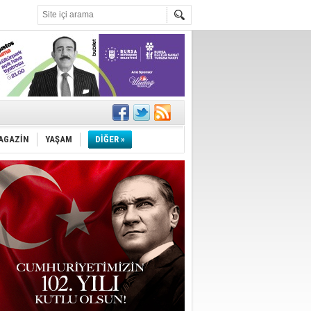
!
''
AGAZİN
YAŞAM
DİĞER »
ler