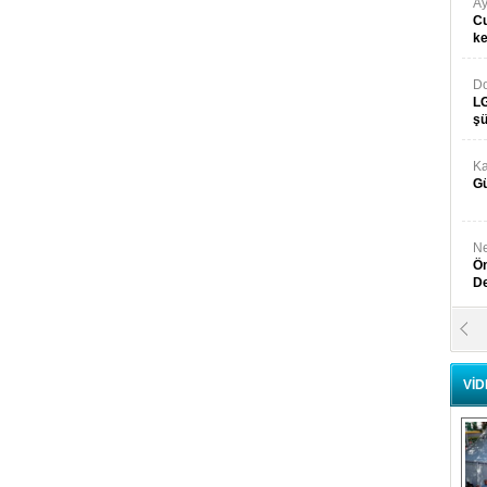
Ay
Cu
k
Do
LG
şü
Ka
Gü
Ne
Ön
D
Y
Di
VİD
Ni
Si
D