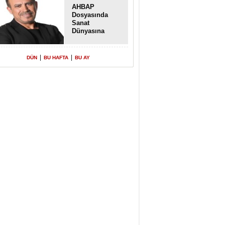
AHBAP
Dosyasında
Sanat
Dünyasına
Uzanan
Transferler
|
|
DÜN
BU HAFTA
BU AY