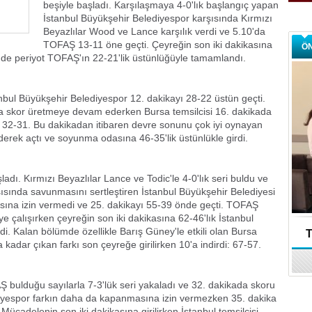
beşiyle başladı. Karşılaşmaya 4-0'lık başlangıç yapan
İstanbul Büyükşehir Belediyespor karşısında Kırmızı
Beyazlılar Wood ve Lance karşılık verdi ve 5.10'da
TOFAŞ 13-11 öne geçti. Çeyreğin son iki dakikasına
Ö
e de periyot TOFAŞ'ın 22-21'lik üstünlüğüyle tamamlandı.
tanbul Büyükşehir Belediyespor 12. dakikayı 28-22 üstün geçti.
a skor üretmeye devam ederken Bursa temsilcisi 16. dakikada
di: 32-31. Bu dakikadan itibaren devre sonunu çok iyi oynayan
giderek açtı ve soyunma odasına 46-35'lik üstünlükle girdi.
dı. Kırmızı Beyazlılar Lance ve Todic'le 4-0'lık seri buldu ve
şısında savunmasını sertleştiren İstanbul Büyükşehir Belediyesi
asına izin vermedi ve 25. dakikayı 55-39 önde geçti. TOFAŞ
ye çalışırken çeyreğin son iki dakikasına 62-46'lık İstanbul
di. Kalan bölümde özellikle Barış Güney'le etkili olan Bursa
T
a kadar çıkan farkı son çeyreğe girilirken 10'a indirdi: 67-57.
 bulduğu sayılarla 7-3'lük seri yakaladı ve 32. dakikada skoru
ediyespor farkın daha da kapanmasına izin vermezken 35. dakika
 Mücadelenin son iki dakikasına girilirken İstanbul temsilcisi