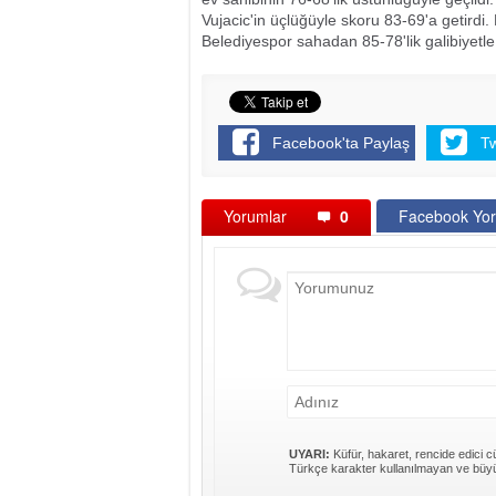
Vujacic'in üçlüğüyle skoru 83-69'a getird
Belediyespor sahadan 85-78'lik galibiyetle 
Facebook'ta Paylaş
T
Yorumlar
0
Facebook Yor
UYARI:
Küfür, hakaret, rencide edici cü
Türkçe karakter kullanılmayan ve büyü