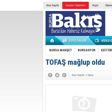
Ana Sayfa
Günün Haberleri
Arşiv
Siten
BURSA MANŞET
BURSASPOR
EDİTÖR
TOFAŞ mağlup oldu
Ana Sayfa
»
Spor