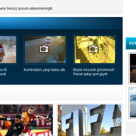
ere henüz yorum eklenmemiştir.
FOT
n At
Kontrolden çıkıp takla attı.
Böyle hırsızlık görülmedi!
esti
Peruk takıp şort giydi
B
t