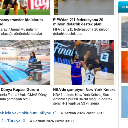
ÇO
saray transfer iddialarını
FIFA’dan 211 federasyona 20
adı
milyon dolarlık destek planı
aray: "Jamal Musiala’nın
FIFA’dan 211 federasyona 20 milyon
r olacağı yönündeki iddialar
dolarlık destek planı
dışıdır"
e Dünya Kupası Gururu
NBA’de şampiyon New York Knicks
 sporlu Fatma Uruk, CMAS Dünya
NBA finalinde New York Knicks, San
'nda şampiyon oldu'
Antonio Spurs’ü 94-90 mağlup ederek
seriyi 4-1 yaptı ve 53 yıl sonra
şampiyonluğa ulaştı.
 için vakit olduğunu biliyoruz"
14 Haziran 2026 Pazar 09:15
2 - Türkiye: 0
14 Haziran 2026 Pazar 09:00