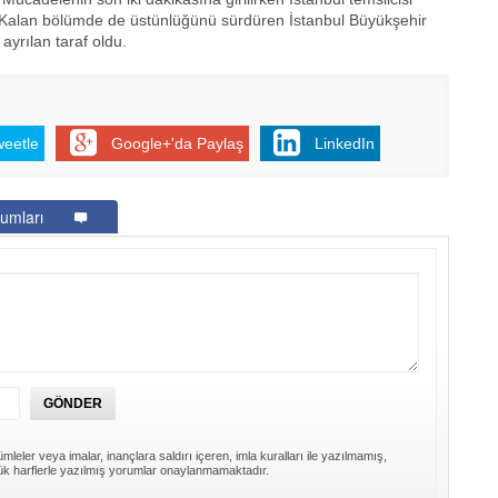
i. Kalan bölümde de üstünlüğünü sürdüren İstanbul Büyükşehir
ayrılan taraf oldu.
weetle
Google+'da Paylaş
LinkedIn
umları
mleler veya imalar, inançlara saldırı içeren, imla kuralları ile yazılmamış,
k harflerle yazılmış yorumlar onaylanmamaktadır.