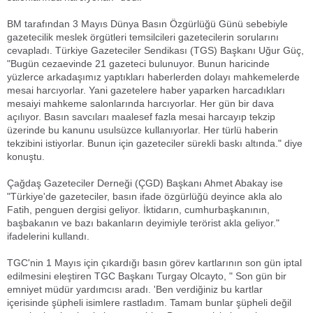
BM tarafından 3 Mayıs Dünya Basın Özgürlüğü Günü sebebiyle
gazetecilik meslek örgütleri temsilcileri gazetecilerin sorularını
cevapladı. Türkiye Gazeteciler Sendikası (TGS) Başkanı Uğur Güç,
"Bugün cezaevinde 21 gazeteci bulunuyor. Bunun haricinde
yüzlerce arkadaşımız yaptıkları haberlerden dolayı mahkemelerde
mesai harcıyorlar. Yani gazetelere haber yaparken harcadıkları
mesaiyi mahkeme salonlarında harcıyorlar. Her gün bir dava
açılıyor. Basın savcıları maalesef fazla mesai harcayıp tekzip
üzerinde bu kanunu usulsüzce kullanıyorlar. Her türlü haberin
tekzibini istiyorlar. Bunun için gazeteciler sürekli baskı altında." diye
konuştu.
Çağdaş Gazeteciler Derneği (ÇGD) Başkanı Ahmet Abakay ise
"Türkiye'de gazeteciler, basın ifade özgürlüğü deyince akla alo
Fatih, penguen dergisi geliyor. İktidarın, cumhurbaşkanının,
başbakanın ve bazı bakanların deyimiyle terörist akla geliyor."
ifadelerini kullandı.
TGC'nin 1 Mayıs için çıkardığı basın görev kartlarının son gün iptal
edilmesini eleştiren TGC Başkanı Turgay Olcayto, " Son gün bir
emniyet müdür yardımcısı aradı. 'Ben verdiğiniz bu kartlar
içerisinde şüpheli isimlere rastladım. Tamam bunlar şüpheli değil