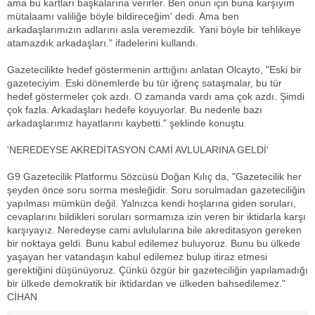
ama bu kartları başkalarına verirler. Ben onun için buna karşıyım
mütalaamı valiliğe böyle bildireceğim' dedi. Ama ben
arkadaşlarımızın adlarını asla veremezdik. Yani böyle bir tehlikeye
atamazdık arkadaşları." ifadelerini kullandı.
Gazetecilikte hedef göstermenin arttığını anlatan Olcayto, "Eski bir
gazeteciyim. Eski dönemlerde bu tür iğrenç sataşmalar, bu tür
hedef göstermeler çok azdı. O zamanda vardı ama çok azdı. Şimdi
çok fazla. Arkadaşları hedefe koyuyorlar. Bu nedenle bazı
arkadaşlarımız hayatlarını kaybetti." şeklinde konuştu.
'NEREDEYSE AKREDİTASYON CAMİ AVLULARINA GELDİ'
G9 Gazetecilik Platformu Sözcüsü Doğan Kılıç da, "Gazetecilik her
şeyden önce soru sorma mesleğidir. Soru sorulmadan gazeteciliğin
yapılması mümkün değil. Yalnızca kendi hoşlarına giden soruları,
cevaplarını bildikleri soruları sormamıza izin veren bir iktidarla karşı
karşıyayız. Neredeyse cami avlulularına bile akreditasyon gereken
bir noktaya geldi. Bunu kabul edilemez buluyoruz. Bunu bu ülkede
yaşayan her vatandaşın kabul edilemez bulup itiraz etmesi
gerektiğini düşünüyoruz. Çünkü özgür bir gazeteciliğin yapılamadığı
bir ülkede demokratik bir iktidardan ve ülkeden bahsedilemez."
CİHAN