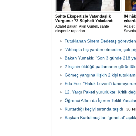
Sahte Ekspertizle Vatandaşlık
84 hâk
Vurgunu: 72 Şüpheli Yakalandı
çıkarıl
Adalet Bakanı Akın Gürlek, sahte
Adalet 
ekspertiz raporları...
Savcıla
Tutuklanan Sinem Dedetaş görevden 
"Ahbap'a hiç yardım etmedim, çok p
Bakan Yumaklı: "Son 3 günde 218 ya
2 kişinin öldüğü patlamanın görüntüler
Gömeç yangına ilişkin 2 kişi tutuklam
Eda Ece: "Haluk Levent’i tanımıyorum
12. Yargı Paketi yürürlükte: Kritik deği
Öğrenci Affını da İçeren Teklif Yasalaş
Kurtardığı keçiyi sırtında taşıdı
30 T
Başkan Kurtulmuş'tan 'genel af' açık