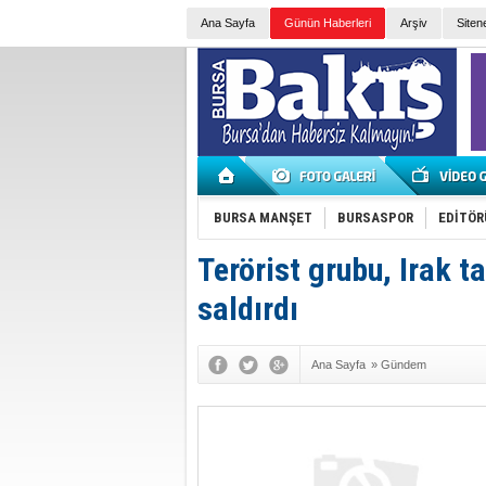
Ana Sayfa
Günün Haberleri
Arşiv
Siten
BURSA MANŞET
BURSASPOR
EDİTÖR
Terörist grubu, Irak t
saldırdı
Ana Sayfa
»
Gündem