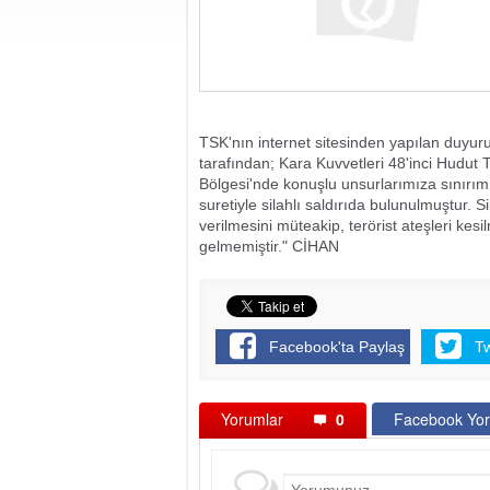
TSK'nın internet sitesinden yapılan duyuru
tarafından; Kara Kuvvetleri 48'inci Hudu
Bölgesi'nde konuşlu unsurlarımıza sınırımı
suretiyle silahlı saldırıda bulunulmuştur. S
verilmesini müteakip, terörist ateşleri kes
gelmemiştir." CİHAN
Facebook'ta Paylaş
T
Yorumlar
0
Facebook Yor