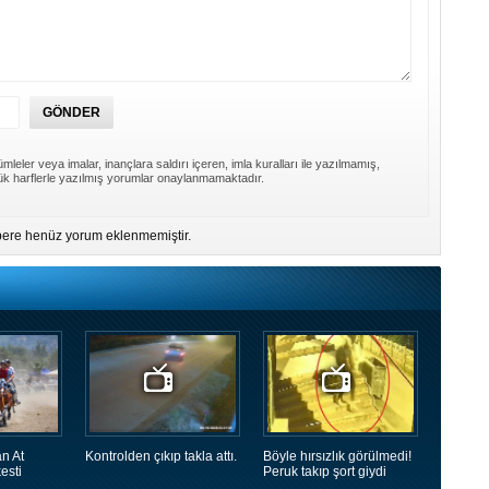
mleler veya imalar, inançlara saldırı içeren, imla kuralları ile yazılmamış,
k harflerle yazılmış yorumlar onaylanmamaktadır.
ere henüz yorum eklenmemiştir.
n At
Kontrolden çıkıp takla attı.
Böyle hırsızlık görülmedi!
esti
Peruk takıp şort giydi