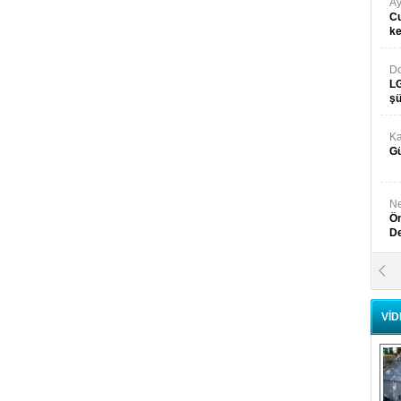
Ay
Cu
k
Do
LG
şü
Ka
Gü
Ne
Ön
D
Y
Di
VİD
Ni
Si
D