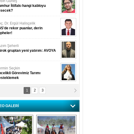
dın Güneş
mhur İttifakı hangi kabloyu
esecek?
ç. Dr. Ergül Halisçelik
S'de rekor puanlar, derin
pheler!
zım Şeherli
rok gruptan yeni yatırım: AVOYA
rmin Seçkin
celikli Görevimiz Tarımı
esteklemek
1
2
3
USUF BEREKET
kkat! Havalar ısınıyor!
EO GALERİ
lüfer Menekli Buzcular
z Hiç Kelebeklerin Sesini
uydunuz Mu?