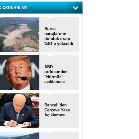
K OKUNANLAR
Bursa
barajlarının
doluluk oranı
%81’e yükseldi
ABD
ordusundan
"Hürmüz"
açıklaması
Bahçeli'den
Çerçeve Yasa
Açıklaması