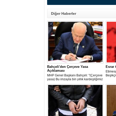
Diğer Haberler
Bahçeli'den Çerçeve Yasa
Esrar t
Açıklaması
Etimes
MHP Genel Başkanı Bahçeli: "(Çerçeve
Beşikçio
yasa) Bu imzayla bin yıllık kardeşliğimiz
bir kez daha tescillenmiştir"