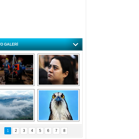
O GALERİ
ursa'da deprem 
Özlem ve minnetle 
atbikatı gerçeğini 
anıyoruz
aratmadı
Bursa'dan 
Balık Kartalı 
büyüleyen 
Bursa’da 
1
2
3
4
5
6
7
8
fotoğraflar
görüntülendi