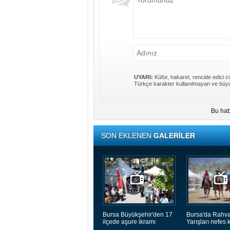
UYARI:
Küfür, hakaret, rencide edici cü
Türkçe karakter kullanılmayan ve büyü
Bu hab
SON EKLENEN
GALERİLER
Bursa Büyükşehir'den 17
Bursa'da Rahva
ilçede aşure ikramı
Yarışları nefes k