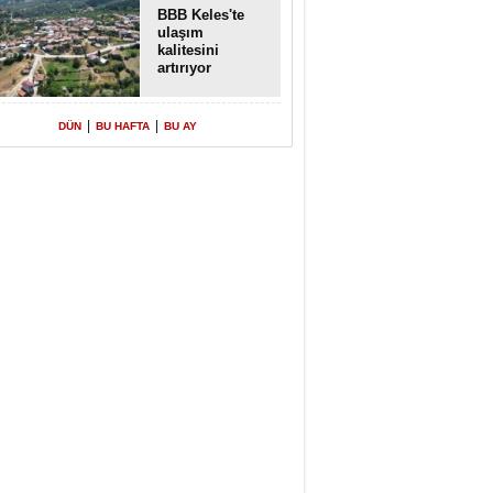
BBB Keles'te
ulaşım
kalitesini
artırıyor
|
|
DÜN
BU HAFTA
BU AY