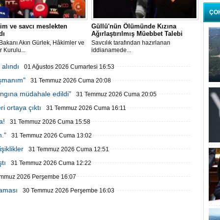
ÇO
im ve savcı meslekten
Güllü'nün Ölümünde Kızına
dı
Ağırlaştırılmış Müebbet Talebi
Bakanı Akın Gürlek, Hâkimler ve
Savcılık tarafından hazırlanan
r Kurulu...
iddianamede...
alındı
01 Ağustos 2026 Cumartesi 16:53
işmanım"
31 Temmuz 2026 Cuma 20:08
ngına müdahale edildi"
31 Temmuz 2026 Cuma 20:05
i ortaya çıktı
31 Temmuz 2026 Cuma 16:11
a!
31 Temmuz 2026 Cuma 15:58
."
31 Temmuz 2026 Cuma 13:02
şiklikler
31 Temmuz 2026 Cuma 12:51
tı
31 Temmuz 2026 Cuma 12:22
emmuz 2026 Perşembe 16:07
laması
30 Temmuz 2026 Perşembe 16:03