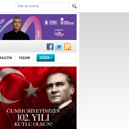
k ihracat
AGAZİN
YAŞAM
DİĞER »