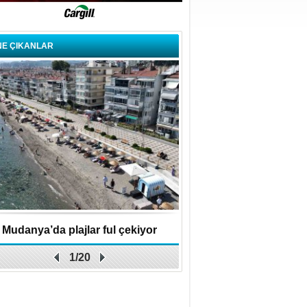
NE ÇIKANLAR
Mudanya’da plajlar ful çekiyor
BBB Keles'te ulaşım kalit
1/20