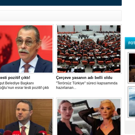
FOT
esti pozitif çıktı!
Çerçeve yasanın adı belli oldu
gut Belediye Başkanı
"Terörsüz Türkiye" süreci kapsamında
B
ğlu’nun esrar testi pozitif çıktı
hazırlanan...
t