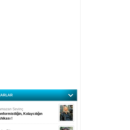
ZARLAR
amazan Sevinç
nformistliğin, Kolaycılığın
hikası !