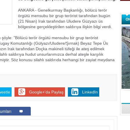
ANKARA - Genelkurmay Başkanlığı, bölücü terör
örgütü mensubu bir grup terörist tarafından bugün
Ö
(21 Nisan) Irak tarafından Uludere Güzyazı üs
bölgesine gerçekleştirilen saldırıya ilişkin bilgi verdi.
 şöyle: "Bölücü terör örgütü mensubu bir grup terörist
t Tugay Komutanlığı (Gülyazı/Uludere/Şırnak) Beyaz Tepe Üs
zın Irak tarafından Doçka makineli tüfeği ile ateş edilmek
ilahlı saldırıya hudut unsurlarımızca derhal ateşle karşılık
ilmiştir. Söz konusu silahlı saldırıda herhangi bir zayiat meydana
weetle
Google+'da Paylaş
LinkedIn
umları