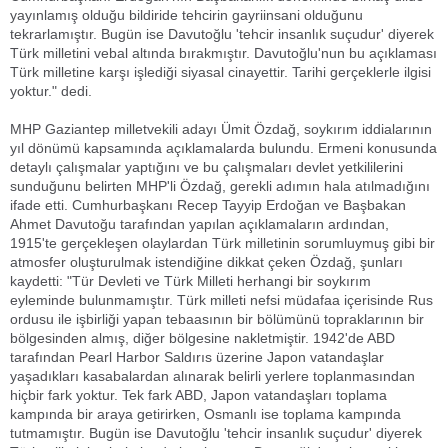
yayınlamış olduğu bildiride tehcirin gayriinsani olduğunu
tekrarlamıştır. Bugün ise Davutoğlu 'tehcir insanlık suçudur' diyerek
Türk milletini vebal altında bırakmıştır. Davutoğlu'nun bu açıklaması
Türk milletine karşı işlediği siyasal cinayettir. Tarihi gerçeklerle ilgisi
yoktur." dedi.
MHP Gaziantep milletvekili adayı Ümit Özdağ, soykırım iddialarının
yıl dönümü kapsamında açıklamalarda bulundu. Ermeni konusunda
detaylı çalışmalar yaptığını ve bu çalışmaları devlet yetkililerini
sunduğunu belirten MHP'li Özdağ, gerekli adımın hala atılmadığını
ifade etti. Cumhurbaşkanı Recep Tayyip Erdoğan ve Başbakan
Ahmet Davutoğu tarafından yapılan açıklamaların ardından,
1915'te gerçekleşen olaylardan Türk milletinin sorumluymuş gibi bir
atmosfer oluşturulmak istendiğine dikkat çeken Özdağ, şunları
kaydetti: "Tür Devleti ve Türk Milleti herhangi bir soykırım
eyleminde bulunmamıştır. Türk milleti nefsi müdafaa içerisinde Rus
ordusu ile işbirliği yapan tebaasının bir bölümünü topraklarının bir
bölgesinden almış, diğer bölgesine nakletmiştir. 1942'de ABD
tarafından Pearl Harbor Saldırıs üzerine Japon vatandaşlar
yaşadıkları kasabalardan alınarak belirli yerlere toplanmasından
hiçbir fark yoktur. Tek fark ABD, Japon vatandaşları toplama
kampında bir araya getirirken, Osmanlı ise toplama kampında
tutmamıştır. Bugün ise Davutoğlu 'tehcir insanlık suçudur' diyerek