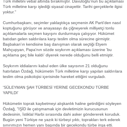
Türk milletini vebal altında bırakmıştır. Davutoğlu'nun bu açıklaması
Türk milletine karşı işlediği siyasal cinayettir. Tarihi gerçeklerle ilgisi
yoktur."
Cumhurbaşkanı, seçimler yaklaştıkça seçmenin AK Parti'den nasıl
koptuğunu görüyor ve anayasayı da çiğneyerek milliyetçi tonlu
açıklamalarla seçmen kayışını durdurmaya çalışıyor. Hükümet
batıdan gelen saldırılara karşı teslim olma sürecine girmiştir.
Başbakan'ın kendisine baş danışman olarak seçtiği Etyem
Mahçupyan, Papa'nın sözde soykırım açıklaması üzerine 'bu
açıklama geç bile kaldı' diyerek nerede olduğunu belli etmiştir.
Soykırım iddialarını kabul eden ülke sayısının 21 olduğunu
hatırlatan Özdağ, hükümetin Türk milletine karşı yapılan saldırılara
teslim olma psikolojisi içerisinde hareket ettiğini vurguladı.
'SÜLEYMAN ŞAH TÜRBESİ YERİNE GECEKONDU TÜRBE
YAPILDI'
Hükümetin toprak kaybetmeyi alışkanlık haline getirdiğini söyleyen
Özdağ, "IŞİD ile çatışmamak için devletimizin kurucusunun
dedesinin, İstiklal Harbi sırasında dahi asker göndererek koruduk.
Bugün yeni Türkiye ne yazık ki türbeyi yıktı, toprakları terk ederek
sınırımızın hemen yanı başında bir gecekondu türbe inşa etti.