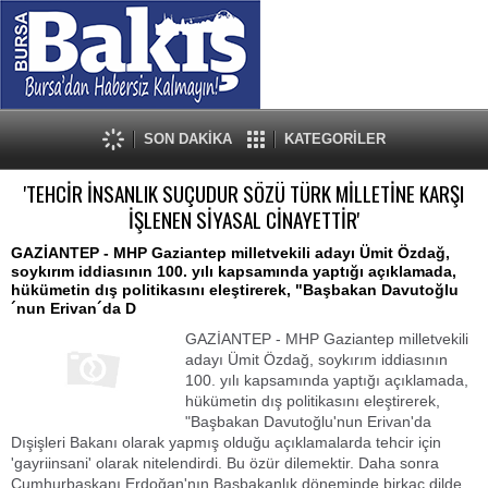
SON DAKİKA
KATEGORİLER
'TEHCİR İNSANLIK SUÇUDUR SÖZÜ TÜRK MİLLETİNE KARŞI
İŞLENEN SİYASAL CİNAYETTİR'
GAZİANTEP - MHP Gaziantep milletvekili adayı Ümit Özdağ,
soykırım iddiasının 100. yılı kapsamında yaptığı açıklamada,
hükümetin dış politikasını eleştirerek, "Başbakan Davutoğlu
´nun Erivan´da D
GAZİANTEP - MHP Gaziantep milletvekili
adayı Ümit Özdağ, soykırım iddiasının
100. yılı kapsamında yaptığı açıklamada,
hükümetin dış politikasını eleştirerek,
"Başbakan Davutoğlu'nun Erivan'da
Dışişleri Bakanı olarak yapmış olduğu açıklamalarda tehcir için
'gayriinsani' olarak nitelendirdi. Bu özür dilemektir. Daha sonra
Cumhurbaşkanı Erdoğan'nın Başbakanlık döneminde birkaç dilde