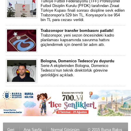
Türkiye Futbol Federasyonu (TFF) Profesyonel
Futbol Disiplin Kurulu (PFDK) tarafından Ziraat
Türkiye Kupası finali sonrası disipline sevk edilen
Trabzonspor'a 529 bin TL, Konyaspor'a ise 954
bin TL para cezası verildi.
Trabzonspor transfer bombasını patlattı!
Trabzonspor, yeni sezon öncesindeki kadro
planlaması kapsamında savunma hattını
güçlendirmek için önemli bir adım attı.
Bologna, Domenico Tedesco'yu duyurdu
Serie A ekiplerinden Bologna, Domenico
Tedesco’nun teknik direktörlük görevine
getirildiğini açıkladı.
Geri
Ana Sayfa
Normal Görünüm
© 2015 Bursa Bakış