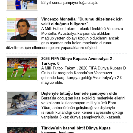
53 yıl sonra şampiyonluğa ulaştı.
Vincenzo Montella: "Durumu düzeltmek için
vakit olduğunu biliyoruz"
A Milli Futbol Takımı Teknik Direktörü Vincenzo
Montella, Avustralya karşısında aldıkları
mağlubiyetten dolayı üzgün olduklarını ancak
grup aşamasında kalan maçlarda durumu
düzeltmek için ellerinden geleni yapacaklarını söyledi.
2026 FIFA Dünya Kupası: Avustralya: 2 -
Türkiye: 0
A Milli Futbol Takımı, 2026 FIFA Dünya Kupası D
Grubu ilk maçında Kanada'nın Vancouver
şehrinde karşı karşıya geldiği Avustralya'ya 2-0
mağlup oldu.
Dişleriyle tuttuğu kemerle şampiyon oldu
Bursa'da doğuştan kas eksikliği nedeniyle ellerini
ve kollarını kullanamayan milli yüzücü Esra
Yüce, antrenörünün geliştirdiği ve dişleriyle
ısırarak kullandığı özel kemer sayesinde çıktığı
yarışlarda 3 kez dünya şampiyonluğu kazandı.
Türkiye'nin hasreti bitti! Dünya Kupası
heyecanı başlıyor