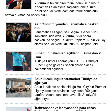
Yıldırım'ın teknik direktörlük görevi için Aykut
Kocaman ile anlaşma sağladığı öne sürüldü.
Karar sarı-lacivertli camiada farklı görüşlerin
ortaya çıkmasına neden oldu.
Aziz Yıldırım yeniden Fenerbahçe başkanı
oldu
Fenerbahçe Olağanüstü Seçimli Genel Kurul
Toplantısı'nda Aziz Yıldırım, 8 yıl sonra
başkanlığa seçildi. Yıldırım, toplam 17 bin 245 oy
olarak sarı-lacivertli kulübün 35. başkanı oldu.
Süper Lig hakemleri açıklandı! Bursa'dan 2
isim
Türkiye Futbol Federasyonu (TFF), Trendyol
Süper Lig'de gelecek sezon görev alacak
hakemlerini açıkladı.
Acun Ilıcalı, İngiliz taraftarları Türkiye’de
ağırlıyor
Acun Ilıcalı’nın sahibi olduğu Hull City’nin Premier
Lig’e yükselme sevincini paylaşan 200 şanslı
taraftar, Acun Ilıcalı’nın daveti ile Antalya’da
ağırlanıyor.
Trabzonspor ve Konyaspor'a para cezası