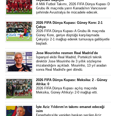
A Milli Futbol Takımı, 2026 FIFA Dünya Kupası D
Grubu ilk maçında yarın Kanada'nın Vancouver
şehrinde Avustralya ile mücadele edecek.
2026 FIFA Dünya Kupası: Güney Kore: 2-1
Çekya
2026 FIFA Dünya Kupası A Grubu ilk maçında
Güney Kore, geriye düştüğü karşılaşmada
Çekya'yı 2-1 mağlup ederek turnuvaya galibiyetle
başladı.
Jose Mourinho resmen Real Madrid'de
İspanyol ekibi Real Madrid, Portekizli teknik
direktör Jose Mourinho ile 3 yıllık sözleşme
imzalandığını açıkladı. Mourinho, 13 yıl aradan
sonra Real Madrid'e geri döndü.
2026 FIFA Dünya Kupası: Meksika: 2 - Güney
Afrika: 0
2026 FIFA Dünya Kupası açılış maçında
Meksika, Güney Afrika'yı 2-0 mağlup etti.
İşte Aziz Yıldırım'ın takımı emanet edeceği
isim
Fenerbahçe'de yeniden başkan seçilen Aziz