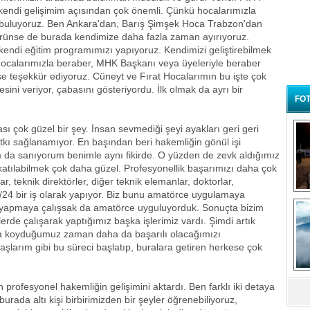
endi gelişimim açısından çok önemli. Çünkü hocalarımızla
tı buluyoruz. Ben Ankara'dan, Barış Şimşek Hoca Trabzon'dan
 görünse de burada kendimize daha fazla zaman ayırıyoruz.
kendi eğitim programımızı yapıyoruz. Kendimizi geliştirebilmek
ocalarımızla beraber, MHK Başkanı veya üyeleriyle beraber
 teşekkür ediyoruz. Cüneyt ve Fırat Hocalarımın bu işte çok
sini veriyor, çabasını gösteriyordu. İlk olmak da ayrı bir
FOT
ı çok güzel bir şey. İnsan sevmediği şeyi ayakları geri geri
tkı sağlanamıyor. En başından beri hakemliğin gönül işi
da sanıyorum benimle aynı fikirde. O yüzden de zevk aldığımız
 katılabilmek çok daha güzel. Profesyonellik başarımızı daha çok
ar, teknik direktörler, diğer teknik elemanlar, doktorlar,
7/24 bir iş olarak yapıyor. Biz bunu amatörce uygulamaya
B
e yapmaya çalışsak da amatörce uyguluyorduk. Sonuçta bizim
t
rde çalışarak yaptığımız başka işlerimiz vardı. Şimdi artık
raya koyduğumuz zaman daha da başarılı olacağımızı
larım gibi bu süreci başlatıp, buralara getiren herkese çok
rofesyonel hakemliğin gelişimini aktardı. Ben farklı iki detaya
rada altı kişi birbirimizden bir şeyler öğrenebiliyoruz,