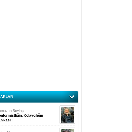
ZARLAR
amazan Sevinç
nformistliğin, Kolaycılığın
hikası !