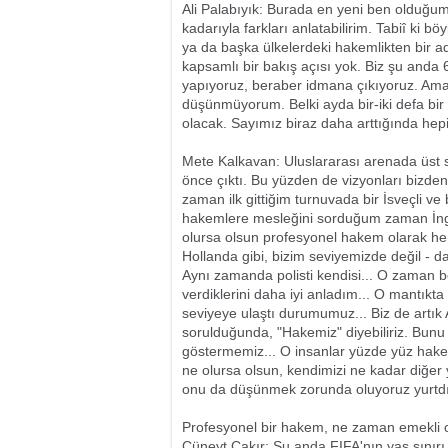
Ali Palabıyık: Burada en yeni ben olduğu
kadarıyla farkları anlatabilirim. Tabiî ki
ya da başka ülkelerdeki hakemlikten bir 
kapsamlı bir bakış açısı yok. Biz şu anda 
yapıyoruz, beraber idmana çıkıyoruz. Ama
düşünmüyorum. Belki ayda bir-iki defa bir a
olacak. Sayımız biraz daha arttığında hepi
Mete Kalkavan: Uluslararası arenada üst 
önce çıktı. Bu yüzden de vizyonları bizde
zaman ilk gittiğim turnuvada bir İsveçli v
hakemlere mesleğini sorduğum zaman İngili
olursa olsun profesyonel hakem olarak herkes
Hollanda gibi, bizim seviyemizde değil - 
Aynı zamanda polisti kendisi... O zaman 
verdiklerini daha iyi anladım... O mantıkt
seviyeye ulaştı durumumuz... Biz de artık 
sorulduğunda, "Hakemiz" diyebiliriz. Bunu
göstermemiz... O insanlar yüzde yüz hakeml
ne olursa olsun, kendimizi ne kadar diğer 
onu da düşünmek zorunda oluyoruz yurtd
Profesyonel bir hakem, ne zaman emekli 
Cüneyt Çakır: Şu anda FIFA'nın yaş sınırı 