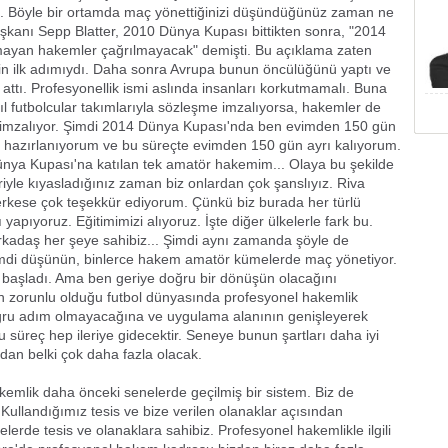
la. Böyle bir ortamda maç yönettiğinizi düşündüğünüz zaman ne
şkanı Sepp Blatter, 2010 Dünya Kupası bittikten sonra, "2014
mayan hakemler çağrılmayacak" demişti. Bu açıklama zaten
in ilk adımıydı. Daha sonra Avrupa bunun öncülüğünü yaptı ve
attı. Profesyonellik ismi aslında insanları korkutmamalı. Buna
sıl futbolcular takımlarıyla sözleşme imzalıyorsa, hakemler de
 imzalıyor. Şimdi 2014 Dünya Kupası'nda ben evimden 150 gün
 hazırlanıyorum ve bu süreçte evimden 150 gün ayrı kalıyorum.
 Dünya Kupası'na katılan tek amatör hakemim... Olaya bu şekilde
riyle kıyasladığınız zaman biz onlardan çok şanslıyız. Riva
erkese çok teşekkür ediyorum. Çünkü biz burada her türlü
apıyoruz. Eğitimimizi alıyoruz. İşte diğer ülkelerle fark bu.
 arkadaş her şeye sahibiz... Şimdi aynı zamanda şöyle de
Şimdi düşünün, binlerce hakem amatör kümelerde maç yönetiyor.
 başladı. Ama ben geriye doğru bir dönüşün olacağını
zorunlu olduğu futbol dünyasında profesyonel hakemlik
ru adım olmayacağına ve uygulama alanının genişleyerek
üreç hep ileriye gidecektir. Seneye bunun şartları daha iyi
'dan belki çok daha fazla olacak.
emlik daha önceki senelerde geçilmiş bir sistem. Biz de
ullandığımız tesis ve bize verilen olanaklar açısından
lerde tesis ve olanaklara sahibiz. Profesyonel hakemlikle ilgili