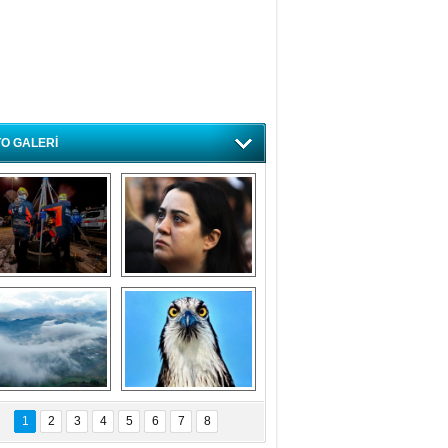
O GALERİ
ursa'da deprem 
Özlem ve minnetle 
atbikatı gerçeğini 
anıyoruz
aratmadı
Bursa'dan 
Balık Kartalı 
büyüleyen 
Bursa’da 
1
2
3
4
5
6
7
8
fotoğraflar
görüntülendi