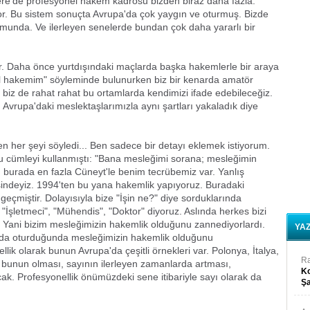
tere'de profesyonel hakem kadrosu bizden biraz daha fazla.
or. Bu sistem sonuçta Avrupa'da çok yaygın ve oturmuş. Bizde
unda. Ve ilerleyen senelerde bundan çok daha yararlı bir
ar. Daha önce yurtdışındaki maçlarda başka hakemlerle bir araya
l hakemim" söyleminde bulunurken biz bir kenarda amatör
 biz de rahat rahat bu ortamlarda kendimizi ifade edebileceğiz.
Avrupa'daki meslektaşlarımızla aynı şartları yakaladık diye
 her şeyi söyledi... Ben sadece bir detayı eklemek istiyorum.
şu cümleyi kullanmıştı: "Bana mesleğimi sorana; mesleğimin
 burada en fazla Cüneyt'le benim tecrübemiz var. Yanlış
isindeyiz. 1994'ten bu yana hakemlik yapıyoruz. Buradaki
eçmiştir. Dolayısıyla bize "İşin ne?" diye sorduklarında
"İşletmeci", "Mühendis", "Doktor" diyoruz. Aslında herkes bizi
u. Yani bizim mesleğimizin hakemlik olduğunu zannediyorlardı.
YA
a da oturduğunda mesleğimizin hakemlik olduğunu
lik olarak bunun Avrupa'da çeşitli örnekleri var. Polonya, İtalya,
R
de bunun olması, sayının ilerleyen zamanlarda artması,
Ko
ak. Profesyonellik önümüzdeki sene itibariyle sayı olarak da
Şa