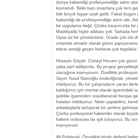
dünya hakemliği profesyonelliğe adım atm
kavramdı. Belki bazı insanlara çok ters gel
bile birçok kişiye uzak geldi. Fakat bugü
hakemliği de profesyonelliğe adım attı. Asl
bir uygulama değil. Çünkü karşımızda bir
Maddiyatla hiçbir alâkası yok. Sahada he
Oysa siz bir yöneticisiniz. Orada çok üst 
ortamda amatör olarak görev yapıyorsunuz
tekrar emeği geçen herkese çok teşekkür
Hüseyin Göçek: Cüneyt Hocam çok güzel açı
çaba sarf ediliyordu. Bu projeyi gerçekleşt
olacağına inanıyorum. Özellikle profesy
Sayın Yusuf Namoğlu önderliğinde, yönettiğ
irdeliyoruz. Bu tür çalışmaların yararı il
kaldığımız için mental olarak işyerindeki s
şekilde işyerinden soyutlanarak buraya g
hataları irdeliyoruz. Neler yapabiliriz, ken
arkadaşlarla tartışarak bir yerlere gelmey
Çünkü profesyonel hakemler olarak büyük
hakem ordusuna da ışık tutuyoruz. Bu sor
inanıyorum.
Ali Palabıyık: Öncelikle böyle değerli hak