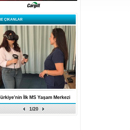
NE ÇIKANLAR
ürkiye'nin İlk MS Yaşam Merkezi
Uygulamalar yerini y
1/20
Açıldı
bırakıyor