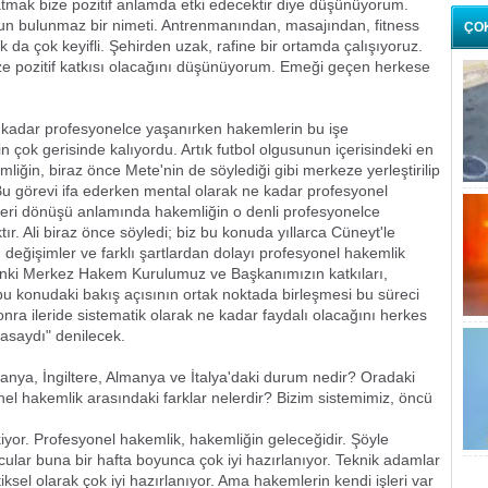
aratmak bize pozitif anlamda etki edecektir diye düşünüyorum.
zun bulunmaz bir nimeti. Antrenmanından, masajından, fitness
ÇO
da çok keyifli. Şehirden uzak, rafine bir ortamda çalışıyoruz.
e pozitif katkısı olacağını düşünüyorum. Emeği geçen herkese
u kadar profesyonelce yaşanırken hakemlerin bu işe
çok gerisinde kalıyordu. Artık futbol olgusunun içerisindeki en
liğin, biraz önce Mete'nin de söylediği gibi merkeze yerleştirilip
Bu görevi ifa ederken mental olarak ne kadar profesyonel
 geri dönüşü anlamında hakemliğin o denli profesyonelce
r. Ali biraz önce söyledi; biz bu konuda yıllarca Cüneyt'le
 değişimler ve farklı şartlardan dolayı profesyonel hakemlik
 anki Merkez Hakem Kurulumuz ve Başkanımızın katkıları,
 konudaki bakış açısının ortak noktada birleşmesi bu süreci
onra ileride sistematik olarak ne kadar faydalı olacağını herkes
saydı" denilecek.
anya, İngiltere, Almanya ve İtalya'daki durum nedir? Oradaki
el hakemlik arasındaki farklar nelerdir? Bizim sistemimiz, öncü
yor. Profesyonel hakemlik, hakemliğin geleceğidir. Şöyle
lar buna bir hafta boyunca çok iyi hazırlanıyor. Teknik adamlar
tiksel olarak çok iyi hazırlanıyor. Ama hakemlerin kendi işleri var