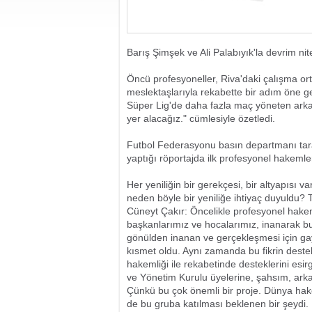
Barış Şimşek ve Ali Palabıyık'la devrim nit
Öncü profesyoneller, Riva'daki çalışma or
meslektaşlarıyla rekabette bir adım öne ge
Süper Lig'de daha fazla maç yöneten arkada
yer alacağız." cümlesiyle özetledi.
Futbol Federasyonu basın departmanı tar
yaptığı röportajda ilk profesyonel hakemler
Her yeniliğin bir gerekçesi, bir altyapısı v
neden böyle bir yeniliğe ihtiyaç duyuldu?
Cüneyt Çakır: Öncelikle profesyonel hake
başkanlarımız ve hocalarımız, inanarak bu
gönülden inanan ve gerçekleşmesi için 
kısmet oldu. Aynı zamanda bu fikrin deste
hakemliği ile rekabetinde desteklerini e
ve Yönetim Kurulu üyelerine, şahsım, ark
Çünkü bu çok önemli bir proje. Dünya hake
de bu gruba katılması beklenen bir şeydi.