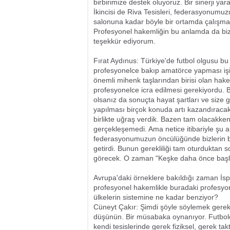
birbirimize destek oluyoruz. Bir sinerji y
İkincisi de Riva Tesisleri, federasyonumu
salonuna kadar böyle bir ortamda çalışmak 
Profesyonel hakemliğin bu anlamda da biz
teşekkür ediyorum.
Fırat Aydınus: Türkiye'de futbol olgusu b
profesyonelce bakıp amatörce yapması işin 
önemli mihenk taşlarından birisi olan hakem
profesyonelce icra edilmesi gerekiyordu. 
olsanız da sonuçta hayat şartları ve size
yapılması birçok konuda artı kazandıracaktı
birlikte uğraş verdik. Bazen tam olacakken
gerçekleşemedi. Ama netice itibariyle şu
federasyonumuzun öncülüğünde bizlerin bu
getirdi. Bunun gerekliliği tam oturduktan s
görecek. O zaman "Keşke daha önce başla
Avrupa'daki örneklere bakıldığı zaman İsp
profesyonel hakemlikle buradaki profesyon
ülkelerin sistemine ne kadar benziyor?
Cüneyt Çakır: Şimdi şöyle söylemek gereki
düşünün. Bir müsabaka oynanıyor. Futbolcu
kendi tesislerinde gerek fiziksel, gerek tak