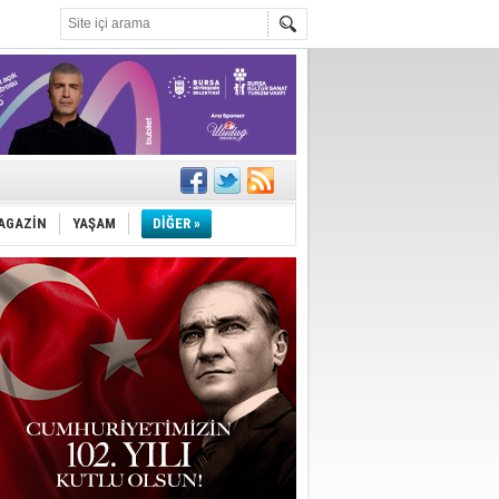
!
''
AGAZİN
YAŞAM
DİĞER »
ler