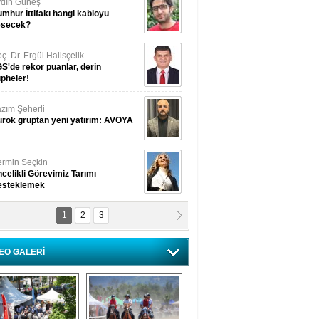
dın Güneş
mhur İttifakı hangi kabloyu
esecek?
ç. Dr. Ergül Halisçelik
S'de rekor puanlar, derin
pheler!
zım Şeherli
rok gruptan yeni yatırım: AVOYA
rmin Seçkin
celikli Görevimiz Tarımı
esteklemek
1
2
3
USUF BEREKET
kkat! Havalar ısınıyor!
EO GALERİ
lüfer Menekli Buzcular
z Hiç Kelebeklerin Sesini
uydunuz Mu?