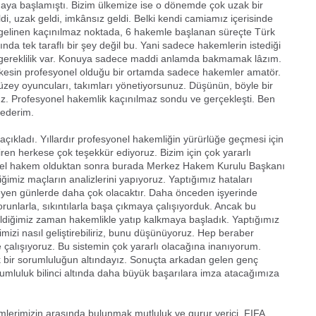
aya başlamıştı. Bizim ülkemize ise o dönemde çok uzak bir
di, uzak geldi, imkânsız geldi. Belki kendi camiamız içerisinde
n gelinen kaçınılmaz noktada, 6 hakemle başlanan süreçte Türk
ında tek taraflı bir şey değil bu. Yani sadece hakemlerin istediği
 gereklilik var. Konuya sadece maddi anlamda bakmamak lâzım.
rkesin profesyonel olduğu bir ortamda sadece hakemler amatör.
düzey oyuncuları, takımları yönetiyorsunuz. Düşünün, böyle bir
. Profesyonel hakemlik kaçınılmaz sondu ve gerçekleşti. Ben
 ederim.
kladı. Yıllardır profesyonel hakemliğin yürürlüğe geçmesi için
iren herkese çok teşekkür ediyoruz. Bizim için çok yararlı
onel hakem olduktan sonra burada Merkez Hakem Kurulu Başkanı
imiz maçların analizlerini yapıyoruz. Yaptığımız hataları
erleyen günlerde daha çok olacaktır. Daha önceden işyerinde
orunlarla, sıkıntılarla başa çıkmaya çalışıyorduk. Ancak bu
eldiğimiz zaman hakemlikle yatıp kalkmaya başladık. Yaptığımız
dimizi nasıl geliştirebiliriz, bunu düşünüyoruz. Hep beraber
e çalışıyoruz. Bu sistemin çok yararlı olacağına inanıyorum.
 bir sorumluluğun altındayız. Sonuçta arkadan gelen genç
umluluk bilinci altında daha büyük başarılara imza atacağımıza
emlerimizin arasında bulunmak mutluluk ve gurur verici. FIFA