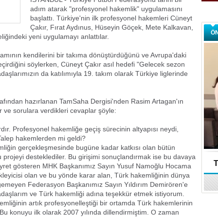
adım atarak "profesyonel hakemlik" uygulamasını
başlattı. Türkiye'nin ilk profesyonel hakemleri Cüneyt
Çakır, Fırat Aydınus, Hüseyin Göçek, Mete Kalkavan,
Ö
eliğindeki yeni uygulamayı anlattılar.
tamının kendilerini bir takıma dönüştürdüğünü ve Avrupa'daki
çirdiğini söylerken, Cüneyt Çakır asıl hedefi "Gelecek sezon
şlarımızın da katılımıyla 19. takım olarak Türkiye liglerinde
afından hazırlanan TamSaha Dergisi'nden Rasim Artagan'ın
 ve sorulara verdikleri cevaplar şöyle:
ardır. Profesyonel hakemliğe geçiş sürecinin altyapısı neydi,
 Talep hakemlerden mi geldi?
mliğin gerçekleşmesinde bugüne kadar katkısı olan bütün
 projeyi desteklediler. Bu girişimi sonuçlandırmak ise bu davaya
T
gayret gösteren MHK Başkanımız Sayın Yusuf Namoğlu Hocama
kleyicisi olan ve bu yönde karar alan, Türk hakemliğinin dünya
sirgemeyen Federasyon Başkanımız Sayın Yıldırım Demirören'e
adaşlarım ve Türk hakemliği adına teşekkür etmek istiyorum.
mliğinin artık profesyonelleştiği bir ortamda Türk hakemlerinin
 Bu konuyu ilk olarak 2007 yılında dillendirmiştim. O zaman