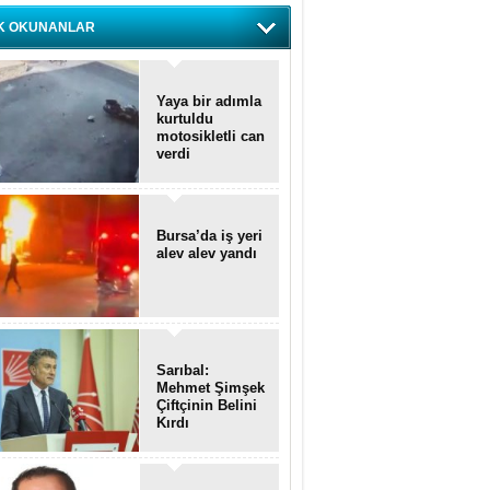
K OKUNANLAR
Yaya bir adımla
kurtuldu
motosikletli can
verdi
Bursa’da iş yeri
alev alev yandı
Sarıbal:
Mehmet Şimşek
Çiftçinin Belini
Kırdı