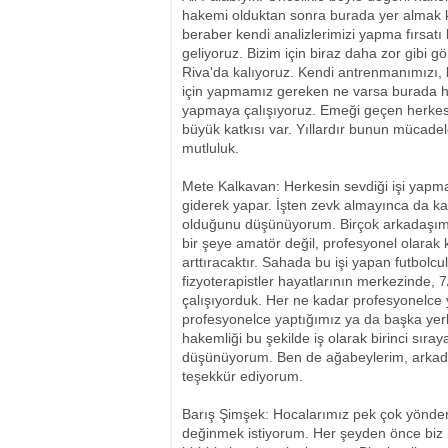
hakemi olduktan sonra burada yer almak k
beraber kendi analizlerimizi yapma fırsa
geliyoruz. Bizim için biraz daha zor gibi
Riva'da kalıyoruz. Kendi antrenmanımızı, 
için yapmamız gereken ne varsa burada h
yapmaya çalışıyoruz. Emeği geçen herkese
büyük katkısı var. Yıllardır bunun mücadele
mutluluk.
Mete Kalkavan: Herkesin sevdiği işi yapmas
giderek yapar. İşten zevk almayınca da ka
olduğunu düşünüyorum. Birçok arkadaşım 
bir şeye amatör değil, profesyonel olarak
arttıracaktır. Sahada bu işi yapan futbolcul
fizyoterapistler hayatlarının merkezinde, 
çalışıyorduk. Her ne kadar profesyonelc
profesyonelce yaptığımız ya da başka yerle
hakemliği bu şekilde iş olarak birinci sı
düşünüyorum. Ben de ağabeylerim, arkadaş
teşekkür ediyorum.
Barış Şimşek: Hocalarımız pek çok yönden p
değinmek istiyorum. Her şeyden önce biz bu