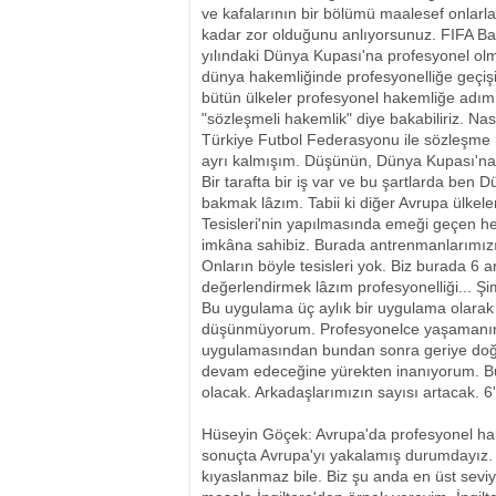
ve kafalarının bir bölümü maalesef onlar
kadar zor olduğunu anlıyorsunuz. FIFA Ba
yılındaki Dünya Kupası'na profesyonel ol
dünya hakemliğinde profesyonelliğe geçiş
bütün ülkeler profesyonel hakemliğe adım 
"sözleşmeli hakemlik" diye bakabiliriz. Na
Türkiye Futbol Federasyonu ile sözleşme
ayrı kalmışım. Düşünün, Dünya Kupası'na
Bir tarafta bir iş var ve bu şartlarda ben
bakmak lâzım. Tabii ki diğer Avrupa ülkele
Tesisleri'nin yapılmasında emeği geçen h
imkâna sahibiz. Burada antrenmanlarımızı y
Onların böyle tesisleri yok. Biz burada 6
değerlendirmek lâzım profesyonelliği... 
Bu uygulama üç aylık bir uygulama olarak
düşünmüyorum. Profesyonelce yaşamanın 
uygulamasından bundan sonra geriye doğ
devam edeceğine yürekten inanıyorum. Bu s
olacak. Arkadaşlarımızın sayısı artacak. 6
Hüseyin Göçek: Avrupa'da profesyonel hak
sonuçta Avrupa'yı yakalamış durumdayız. K
kıyaslanmaz bile. Biz şu anda en üst seviye