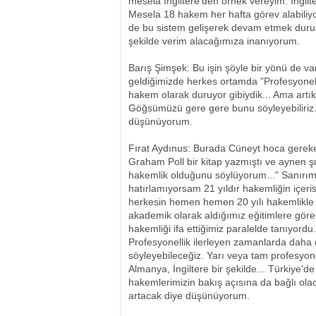
mesela İngiltere'den örnek vereyim. İngil
Mesela 18 hakem her hafta görev alabiliy
de bu sistem gelişerek devam etmek durum
şekilde verim alacağımıza inanıyorum.
Barış Şimşek: Bu işin şöyle bir yönü de v
geldiğimizde herkes ortamda "Profesyone
hakem olarak duruyor gibiydik... Ama artık
Göğsümüzü gere gere bunu söyleyebiliriz. 
düşünüyorum.
Fırat Aydınus: Burada Cüneyt hoca gereken
Graham Poll bir kitap yazmıştı ve aynen 
hakemlik olduğunu söylüyorum..." Sanırım
hatırlamıyorsam 21 yıldır hakemliğin içer
herkesin hemen hemen 20 yılı hakemlikle g
akademik olarak aldığımız eğitimlere göre 
hakemliği ifa ettiğimiz paralelde tanıyord
Profesyonellik ilerleyen zamanlarda dah
söyleyebileceğiz. Yarı veya tam profesyonel
Almanya, İngiltere bir şekilde... Türkiye'
hakemlerimizin bakış açısına da bağlı olac
artacak diye düşünüyorum.