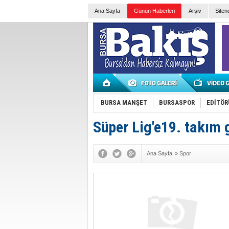
Ana Sayfa
Günün Haberleri
Arşiv
Siten
BURSA MANŞET
BURSASPOR
EDİTÖR
Süper Lig'e19. takım 
Ana Sayfa
»
Spor