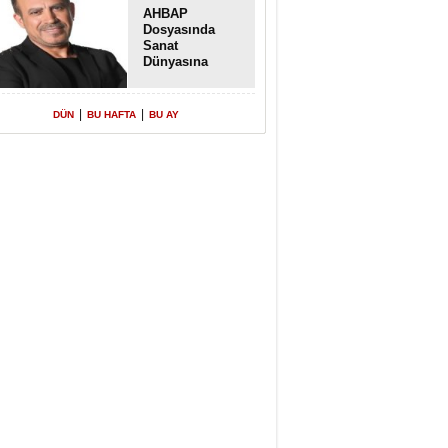
AHBAP
Dosyasında
Sanat
Dünyasına
Uzanan
Transferler
|
|
DÜN
BU HAFTA
BU AY