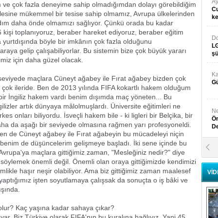
Ay
m ve çok fazla deneyime sahip olmadığımdan dolayı görebildiğim
Cu
 böylesine mükemmel bir tesise sahip olmamız, Avrupa ülkelerinden
k
adım daha önde olmamızı sağlıyor. Çünkü orada bu kadar
6 kişi toplanıyoruz, beraber hareket ediyoruz, beraber eğitim
Do
 yurtdışında böyle bir imkânın çok fazla olduğunu
LG
raya gelip çalışabiliyorlar. Bu sistemin bize çok büyük yararı
şü
miz için daha güzel olacak.
Ka
seviyede maçlara Cüneyt ağabey ile Fırat ağabey bizden çok
Gü
n çok ileride. Ben de 2013 yılında FIFA kokartlı hakem olduğum
e bir İngiliz hakem vardı benim dışımda maç yöneten... Bu
zler artık dünyaya mâlolmuşlardı. Üniversite eğitimleri ne
Ne
 onları biliyordu. İsveçli hakem bile - ki ligleri bir Belçika, bir
Ön
daha da aşağı bir seviyede olmasına rağmen yarı profesyoneldi.
D
ben de Cüneyt ağabey ile Fırat ağabeyin bu mücadeleyi niçin
a benim de düşüncelerim gelişmeye başladı. İki sene içinde bu
Y
Avrupa'ya maçlara gittiğimiz zaman, "Mesleğiniz nedir?" diye
Di
 söylemek önemli değil. Önemli olan oraya gittiğimizde kendimizi
ikle haşır neşir olabiliyor. Ama biz gittiğimiz zaman maalesef
VİD
yaptığımız işten soyutlamaya çalışsak da sonuçta o iş bâki ve
Ni
ışında.
Si
D
olur? Kaç yaşına kadar sahaya çıkar?
var. Biz Türkiye olarak FIFA'nın bu kuralına bağlıyız. Yani 45