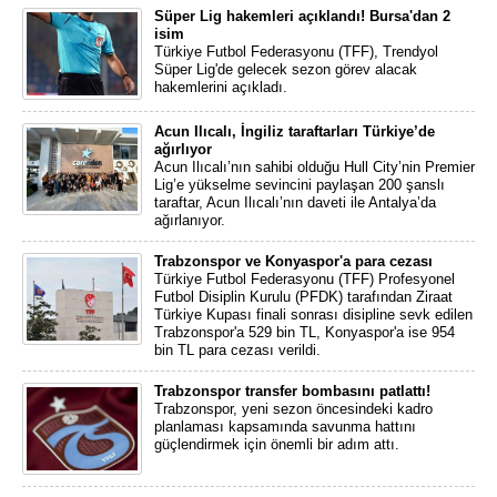
Süper Lig hakemleri açıklandı! Bursa'dan 2
isim
Türkiye Futbol Federasyonu (TFF), Trendyol
Süper Lig'de gelecek sezon görev alacak
hakemlerini açıkladı.
Acun Ilıcalı, İngiliz taraftarları Türkiye’de
ağırlıyor
Acun Ilıcalı’nın sahibi olduğu Hull City’nin Premier
Lig’e yükselme sevincini paylaşan 200 şanslı
taraftar, Acun Ilıcalı’nın daveti ile Antalya’da
ağırlanıyor.
Trabzonspor ve Konyaspor'a para cezası
Türkiye Futbol Federasyonu (TFF) Profesyonel
Futbol Disiplin Kurulu (PFDK) tarafından Ziraat
Türkiye Kupası finali sonrası disipline sevk edilen
Trabzonspor'a 529 bin TL, Konyaspor'a ise 954
bin TL para cezası verildi.
Trabzonspor transfer bombasını patlattı!
Trabzonspor, yeni sezon öncesindeki kadro
planlaması kapsamında savunma hattını
güçlendirmek için önemli bir adım attı.