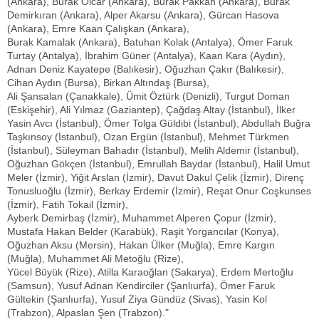
(Ankara), Burak Olcar (Ankara), Burak Pakkan (Ankara), Burak
Demirkıran (Ankara), Alper Akarsu (Ankara), Gürcan Hasova
(Ankara), Emre Kaan Çalışkan (Ankara),
Burak Kamalak (Ankara), Batuhan Kolak (Antalya), Ömer Faruk
Turtay (Antalya), İbrahim Güner (Antalya), Kaan Kara (Aydın),
Adnan Deniz Kayatepe (Balıkesir), Oğuzhan Çakır (Balıkesir),
Cihan Aydın (Bursa), Birkan Altındaş (Bursa),
Ali Şansalan (Çanakkale), Ümit Öztürk (Denizli), Turgut Doman
(Eskişehir), Ali Yılmaz (Gaziantep), Çağdaş Altay (İstanbul), İlker
Yasin Avcı (İstanbul), Ömer Tolga Güldibi (İstanbul), Abdullah Buğra
Taşkınsoy (İstanbul), Ozan Ergün (İstanbul), Mehmet Türkmen
(İstanbul), Süleyman Bahadır (İstanbul), Melih Aldemir (İstanbul),
Oğuzhan Gökçen (İstanbul), Emrullah Baydar (İstanbul), Halil Umut
Meler (İzmir), Yiğit Arslan (İzmir), Davut Dakul Çelik (İzmir), Direnç
Tonusluoğlu (İzmir), Berkay Erdemir (İzmir), Reşat Onur Coşkunses
(İzmir), Fatih Tokail (İzmir),
Ayberk Demirbaş (İzmir), Muhammet Alperen Çopur (İzmir),
Mustafa Hakan Belder (Karabük), Raşit Yorgancılar (Konya),
Oğuzhan Aksu (Mersin), Hakan Ülker (Muğla), Emre Kargın
(Muğla), Muhammet Ali Metoğlu (Rize),
Yücel Büyük (Rize), Atilla Karaoğlan (Sakarya), Erdem Mertoğlu
(Samsun), Yusuf Adnan Kendirciler (Şanlıurfa), Ömer Faruk
Gültekin (Şanlıurfa), Yusuf Ziya Gündüz (Sivas), Yasin Kol
(Trabzon), Alpaslan Şen (Trabzon)."