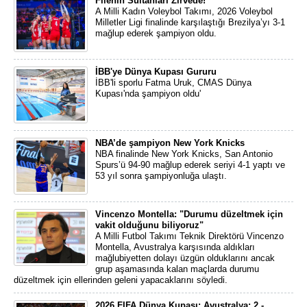
Filenin Sultanları Zirvede!
A Milli Kadın Voleybol Takımı, 2026 Voleybol
Milletler Ligi finalinde karşılaştığı Brezilya’yı 3-1
mağlup ederek şampiyon oldu.
İBB'ye Dünya Kupası Gururu
İBB'li sporlu Fatma Uruk, CMAS Dünya
Kupası'nda şampiyon oldu'
NBA’de şampiyon New York Knicks
NBA finalinde New York Knicks, San Antonio
Spurs’ü 94-90 mağlup ederek seriyi 4-1 yaptı ve
53 yıl sonra şampiyonluğa ulaştı.
Vincenzo Montella: "Durumu düzeltmek için
vakit olduğunu biliyoruz"
A Milli Futbol Takımı Teknik Direktörü Vincenzo
Montella, Avustralya karşısında aldıkları
mağlubiyetten dolayı üzgün olduklarını ancak
grup aşamasında kalan maçlarda durumu
düzeltmek için ellerinden geleni yapacaklarını söyledi.
2026 FIFA Dünya Kupası: Avustralya: 2 -