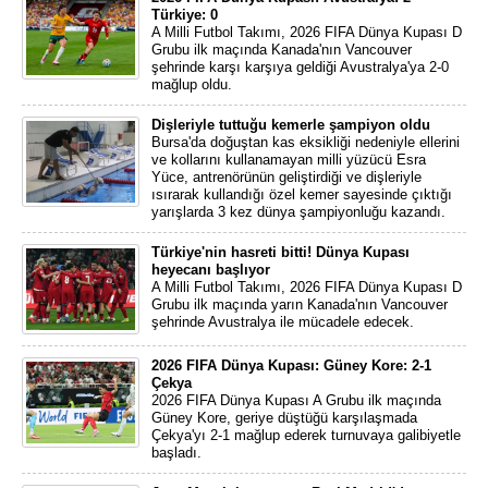
Türkiye: 0
A Milli Futbol Takımı, 2026 FIFA Dünya Kupası D
Grubu ilk maçında Kanada'nın Vancouver
şehrinde karşı karşıya geldiği Avustralya'ya 2-0
mağlup oldu.
Dişleriyle tuttuğu kemerle şampiyon oldu
Bursa'da doğuştan kas eksikliği nedeniyle ellerini
ve kollarını kullanamayan milli yüzücü Esra
Yüce, antrenörünün geliştirdiği ve dişleriyle
ısırarak kullandığı özel kemer sayesinde çıktığı
yarışlarda 3 kez dünya şampiyonluğu kazandı.
Türkiye'nin hasreti bitti! Dünya Kupası
heyecanı başlıyor
A Milli Futbol Takımı, 2026 FIFA Dünya Kupası D
Grubu ilk maçında yarın Kanada'nın Vancouver
şehrinde Avustralya ile mücadele edecek.
2026 FIFA Dünya Kupası: Güney Kore: 2-1
Çekya
2026 FIFA Dünya Kupası A Grubu ilk maçında
Güney Kore, geriye düştüğü karşılaşmada
Çekya'yı 2-1 mağlup ederek turnuvaya galibiyetle
başladı.