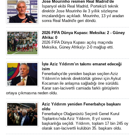
Jose Mourinho resmen Real Madrid'de
İspanyol ekibi Real Madrid, Portekizli teknik
direktör Jose Mourinho ile 3 yıllık sözleşme
imzalandığını açıkladı. Mourinho, 13 yıl aradan
sonra Real Madrid'e geri döndü.
2026 FIFA Dünya Kupası: Meksika: 2 - Güney
Afrika: 0
2026 FIFA Dünya Kupası açılış maçında
Meksika, Güney Afrika'yı 2-0 mağlup etti.
İşte Aziz Yıldırım'ın takımı emanet edeceği
isim
Fenerbahçe'de yeniden başkan seçilen Aziz
Yıldırım'ın teknik direktörlük görevi için Aykut
Kocaman ile anlaşma sağladığı öne sürüldü.
Karar sarı-lacivertli camiada farklı görüşlerin
ortaya çıkmasına neden oldu.
Aziz Yıldırım yeniden Fenerbahçe başkanı
oldu
Fenerbahçe Olağanüstü Seçimli Genel Kurul
Toplantısı'nda Aziz Yıldırım, 8 yıl sonra
başkanlığa seçildi. Yıldırım, toplam 17 bin 245 oy
olarak sarı-lacivertli kulübün 35. başkanı oldu.