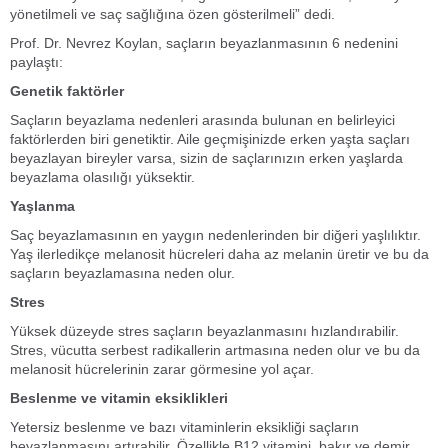
yönetilmeli ve saç sağlığına özen gösterilmeli” dedi.
Prof. Dr. Nevrez Koylan, saçların beyazlanmasının 6 nedenini
paylaştı:
Genetik faktörler
Saçların beyazlama nedenleri arasında bulunan en belirleyici
faktörlerden biri genetiktir. Aile geçmişinizde erken yaşta saçları
beyazlayan bireyler varsa, sizin de saçlarınızın erken yaşlarda
beyazlama olasılığı yüksektir.
Yaşlanma
Saç beyazlamasının en yaygın nedenlerinden bir diğeri yaşlılıktır.
Yaş ilerledikçe melanosit hücreleri daha az melanin üretir ve bu da
saçların beyazlamasına neden olur.
Stres
Yüksek düzeyde stres saçların beyazlanmasını hızlandırabilir.
Stres, vücutta serbest radikallerin artmasına neden olur ve bu da
melanosit hücrelerinin zarar görmesine yol açar.
Beslenme ve vitamin eksiklikleri
Yetersiz beslenme ve bazı vitaminlerin eksikliği saçların
beyazlanmasını artırabilir. Özellikle B12 vitamini, bakır ve demir