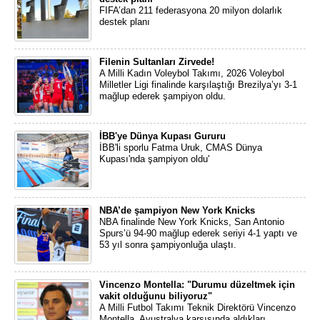
FIFA’dan 211 federasyona 20 milyon dolarlık
destek planı
Filenin Sultanları Zirvede!
A Milli Kadın Voleybol Takımı, 2026 Voleybol
Milletler Ligi finalinde karşılaştığı Brezilya’yı 3-1
mağlup ederek şampiyon oldu.
İBB'ye Dünya Kupası Gururu
İBB'li sporlu Fatma Uruk, CMAS Dünya
Kupası'nda şampiyon oldu'
NBA’de şampiyon New York Knicks
NBA finalinde New York Knicks, San Antonio
Spurs’ü 94-90 mağlup ederek seriyi 4-1 yaptı ve
53 yıl sonra şampiyonluğa ulaştı.
Vincenzo Montella: "Durumu düzeltmek için
vakit olduğunu biliyoruz"
A Milli Futbol Takımı Teknik Direktörü Vincenzo
Montella, Avustralya karşısında aldıkları