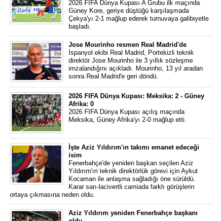
2026 FIFA Dünya Kupası A Grubu ilk maçında
Güney Kore, geriye düştüğü karşılaşmada
Çekya'yı 2-1 mağlup ederek turnuvaya galibiyetle
başladı.
Jose Mourinho resmen Real Madrid'de
İspanyol ekibi Real Madrid, Portekizli teknik
direktör Jose Mourinho ile 3 yıllık sözleşme
imzalandığını açıkladı. Mourinho, 13 yıl aradan
sonra Real Madrid'e geri döndü.
2026 FIFA Dünya Kupası: Meksika: 2 - Güney
Afrika: 0
2026 FIFA Dünya Kupası açılış maçında
Meksika, Güney Afrika'yı 2-0 mağlup etti.
İşte Aziz Yıldırım'ın takımı emanet edeceği
isim
Fenerbahçe'de yeniden başkan seçilen Aziz
Yıldırım'ın teknik direktörlük görevi için Aykut
Kocaman ile anlaşma sağladığı öne sürüldü.
Karar sarı-lacivertli camiada farklı görüşlerin
ortaya çıkmasına neden oldu.
Aziz Yıldırım yeniden Fenerbahçe başkanı
oldu