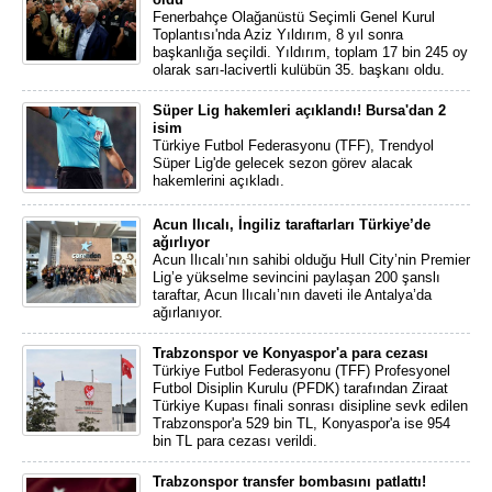
Fenerbahçe Olağanüstü Seçimli Genel Kurul
Toplantısı'nda Aziz Yıldırım, 8 yıl sonra
başkanlığa seçildi. Yıldırım, toplam 17 bin 245 oy
olarak sarı-lacivertli kulübün 35. başkanı oldu.
Süper Lig hakemleri açıklandı! Bursa'dan 2
isim
Türkiye Futbol Federasyonu (TFF), Trendyol
Süper Lig'de gelecek sezon görev alacak
hakemlerini açıkladı.
Acun Ilıcalı, İngiliz taraftarları Türkiye’de
ağırlıyor
Acun Ilıcalı’nın sahibi olduğu Hull City’nin Premier
Lig’e yükselme sevincini paylaşan 200 şanslı
taraftar, Acun Ilıcalı’nın daveti ile Antalya’da
ağırlanıyor.
Trabzonspor ve Konyaspor'a para cezası
Türkiye Futbol Federasyonu (TFF) Profesyonel
Futbol Disiplin Kurulu (PFDK) tarafından Ziraat
Türkiye Kupası finali sonrası disipline sevk edilen
Trabzonspor'a 529 bin TL, Konyaspor'a ise 954
bin TL para cezası verildi.
Trabzonspor transfer bombasını patlattı!