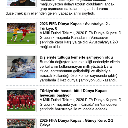
mağlubiyetten dolayı üzgün olduklarını ancak
grup aşamasında kalan maçlarda durumu
düzeltmek için ellerinden geleni yapacaklarını söyledi.
2026 FIFA Dünya Kupası: Avustralya: 2 -
Türkiye: 0
A Milli Futbol Takımı, 2026 FIFA Dünya Kupası D
Grubu ilk maçında Kanada'nın Vancouver
şehrinde karşı karşıya geldiği Avustralya'ya 2-0
mağlup oldu.
Dişleriyle tuttuğu kemerle şampiyon oldu
Bursa'da doğuştan kas eksikliği nedeniyle ellerini
ve kollarını kullanamayan milli yüzücü Esra
Yüce, antrenörünün geliştirdiği ve dişleriyle
ısırarak kullandığı özel kemer sayesinde çıktığı
yarışlarda 3 kez dünya şampiyonluğu kazandı.
Türkiye'nin hasreti bitti! Dünya Kupası
heyecanı başlıyor
A Milli Futbol Takımı, 2026 FIFA Dünya Kupası D
Grubu ilk maçında yarın Kanada'nın Vancouver
şehrinde Avustralya ile mücadele edecek.
2026 FIFA Dünya Kupası: Güney Kore: 2-1
Çekya