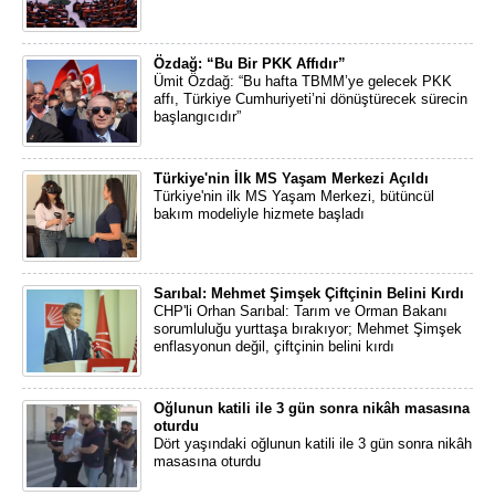
Özdağ: “Bu Bir PKK Affıdır”
Ümit Özdağ: “Bu hafta TBMM’ye gelecek PKK
affı, Türkiye Cumhuriyeti’ni dönüştürecek sürecin
başlangıcıdır”
Türkiye'nin İlk MS Yaşam Merkezi Açıldı
Türkiye'nin ilk MS Yaşam Merkezi, bütüncül
bakım modeliyle hizmete başladı
Sarıbal: Mehmet Şimşek Çiftçinin Belini Kırdı
CHP'li Orhan Sarıbal: Tarım ve Orman Bakanı
sorumluluğu yurttaşa bırakıyor; Mehmet Şimşek
enflasyonun değil, çiftçinin belini kırdı
Oğlunun katili ile 3 gün sonra nikâh masasına
oturdu
Dört yaşındaki oğlunun katili ile 3 gün sonra nikâh
masasına oturdu