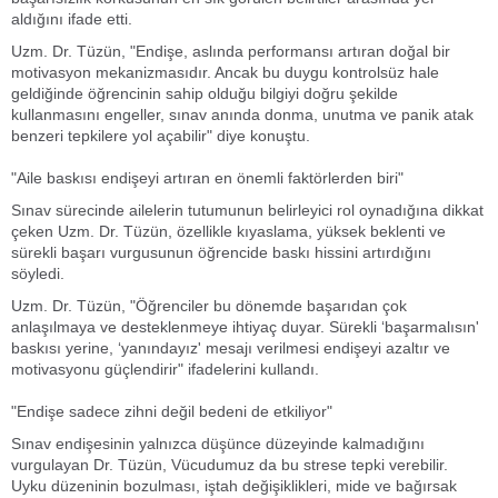
aldığını ifade etti.
Uzm. Dr. Tüzün, "Endişe, aslında performansı artıran doğal bir
motivasyon mekanizmasıdır. Ancak bu duygu kontrolsüz hale
geldiğinde öğrencinin sahip olduğu bilgiyi doğru şekilde
kullanmasını engeller, sınav anında donma, unutma ve panik atak
benzeri tepkilere yol açabilir" diye konuştu.
"Aile baskısı endişeyi artıran en önemli faktörlerden biri"
Sınav sürecinde ailelerin tutumunun belirleyici rol oynadığına dikkat
çeken Uzm. Dr. Tüzün, özellikle kıyaslama, yüksek beklenti ve
sürekli başarı vurgusunun öğrencide baskı hissini artırdığını
söyledi.
Uzm. Dr. Tüzün, "Öğrenciler bu dönemde başarıdan çok
anlaşılmaya ve desteklenmeye ihtiyaç duyar. Sürekli ‘başarmalısın'
baskısı yerine, ‘yanındayız' mesajı verilmesi endişeyi azaltır ve
motivasyonu güçlendirir" ifadelerini kullandı.
"Endişe sadece zihni değil bedeni de etkiliyor"
Sınav endişesinin yalnızca düşünce düzeyinde kalmadığını
vurgulayan Dr. Tüzün, Vücudumuz da bu strese tepki verebilir.
Uyku düzeninin bozulması, iştah değişiklikleri, mide ve bağırsak