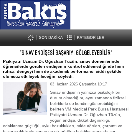
SON DAKİKA
KATEGORİLER
"SINAV ENDİŞESİ BAŞARIYI GÖLGELEYEBİLİR"
Psikiyatri Uzmanı Dr. Oğuzhan Tüzün, sınav dönemlerinde
öğrencilerde görülen endişenin kontrol edilemediğinde hem
ruhsal dengeyi hem de akademik performansı ciddi şekilde
olumsuz etkileyebileceğini söyledi.
03 Haziran 2026 Çarşamba 10:17
Sınav endişenin yalnızca psikolojik bir
durum olmadığını, aynı zamanda fiziksel
belirtilerle de kendini gösterebildiğini
belirten VM Medical Park Bursa Hastanesi
Psikiyatri Uzmanı Dr. Oğuzhan Tüzün,
yoğun endişe, dikkat dağınıklığı,
odaklanma güçlüğü, uyku bozuklukları, mide ağrıları, çarpıntı ve
başarısızlık korkusunun en sık görülen belirtiler arasında yer