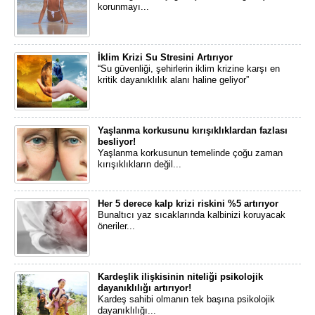
korunmayı...
İklim Krizi Su Stresini Artırıyor
“Su güvenliği, şehirlerin iklim krizine karşı en
kritik dayanıklılık alanı haline geliyor”
Yaşlanma korkusunu kırışıklıklardan fazlası
besliyor!
Yaşlanma korkusunun temelinde çoğu zaman
kırışıklıkların değil...
Her 5 derece kalp krizi riskini %5 artırıyor
Bunaltıcı yaz sıcaklarında kalbinizi koruyacak
öneriler...
Kardeşlik ilişkisinin niteliği psikolojik
dayanıklılığı artırıyor!
​Kardeş sahibi olmanın tek başına psikolojik
dayanıklılığı...