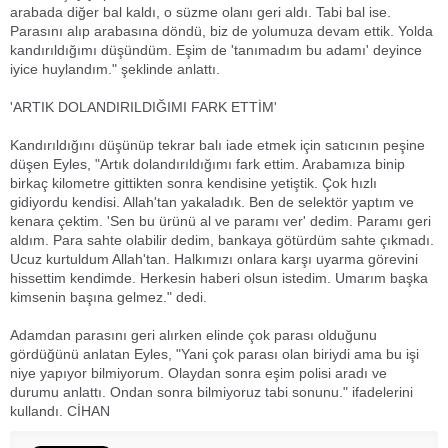
arabada diğer bal kaldı, o süzme olanı geri aldı. Tabi bal ise.
Parasını alıp arabasına döndü, biz de yolumuza devam ettik. Yolda
kandırıldığımı düşündüm. Eşim de 'tanımadım bu adamı' deyince
iyice huylandım." şeklinde anlattı.
'ARTIK DOLANDIRILDIĞIMI FARK ETTİM'
Kandırıldığını düşünüp tekrar balı iade etmek için satıcının peşine
düşen Eyles, "Artık dolandırıldığımı fark ettim. Arabamıza binip
birkaç kilometre gittikten sonra kendisine yetiştik. Çok hızlı
gidiyordu kendisi. Allah'tan yakaladık. Ben de selektör yaptım ve
kenara çektim. 'Sen bu ürünü al ve paramı ver' dedim. Paramı geri
aldım. Para sahte olabilir dedim, bankaya götürdüm sahte çıkmadı.
Ucuz kurtuldum Allah'tan. Halkımızı onlara karşı uyarma görevini
hissettim kendimde. Herkesin haberi olsun istedim. Umarım başka
kimsenin başına gelmez." dedi.
Adamdan parasını geri alırken elinde çok parası olduğunu
gördüğünü anlatan Eyles, "Yani çok parası olan biriydi ama bu işi
niye yapıyor bilmiyorum. Olaydan sonra eşim polisi aradı ve
durumu anlattı. Ondan sonra bilmiyoruz tabi sonunu." ifadelerini
kullandı. CİHAN