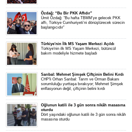
Özdağ: “Bu Bir PKK Affıdır”
Ümit Özdağ: “Bu hafta TBMM’ye gelecek PKK
affı, Türkiye Cumhuriyeti’ni dönüştürecek sürecin
başlangıcıdır”
Türkiye'nin İlk MS Yaşam Merkezi Açıldı
Türkiye'nin ilk MS Yaşam Merkezi, bütüncül
bakım modeliyle hizmete başladı
Sarıbal: Mehmet Şimşek Çiftçinin Belini Kırdı
CHP'li Orhan Sarıbal: Tarım ve Orman Bakanı
sorumluluğu yurttaşa bırakıyor; Mehmet Şimşek
enflasyonun değil, çiftçinin belini kırdı
Oğlunun katili ile 3 gün sonra nikâh masasına
oturdu
Dört yaşındaki oğlunun katili ile 3 gün sonra nikâh
masasına oturdu