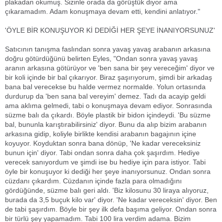
plakadan okumuş. Sizinle orada da görüştük diyor ama
çıkaramadım. Adam konuşmaya devam etti, kendini anlatıyor."
'ÖYLE BİR KONUŞUYOR Kİ DEDİĞİ HER ŞEYE İNANIYORSUNUZ'
Satıcının tanışma faslından sonra yavaş yavaş arabanın arkasına
doğru götürdüğünü belirten Eyles, "Ondan sonra yavaş yavaş
aranın arkasına götürüyor ve 'ben sana bir şey vereceğim' diyor ve
bir koli içinde bir bal çıkarıyor. Biraz şaşırıyorum, şimdi bir arkadaş
bana bal verecekse bu halde vermez normalde. Yolun ortasında
durdurup da 'ben sana bal vereyim' demez. Tadı da acayip geldi
ama aklıma gelmedi, tabi o konuşmaya devam ediyor. Sonrasında
süzme balı da çıkardı. Böyle plastik bir bidon içindeydi. 'Bu süzme
bal, bununla karıştırabilirsiniz' diyor. Bunu da alıp bizim arabanın
arkasına gidip, koliyle birlikte kendisi arabanın bagajının içine
koyuyor. Koyduktan sonra bana dönüp, 'Ne kadar vereceksiniz
bunun için' diyor. Tabi ondan sonra daha çok şaşırdım. Hediye
verecek sanıyordum ve şimdi ise bu hediye için para istiyor. Tabi
öyle bir konuşuyor ki dediği her şeye inanıyorsunuz. Ondan sonra
cüzdanı çıkardım. Cüzdanın içinde fazla para olmadığını
gördüğünde, süzme balı geri aldı. 'Biz kilosunu 30 liraya alıyoruz,
burada da 3,5 buçuk kilo var' diyor. 'Ne kadar vereceksin' diyor. Ben
de tabi şaşırdım. Böyle bir şey ilk defa başıma geliyor. Ondan sonra
bir türlü şey yapamadım. Tabi 100 lira verdim adama. Bizim