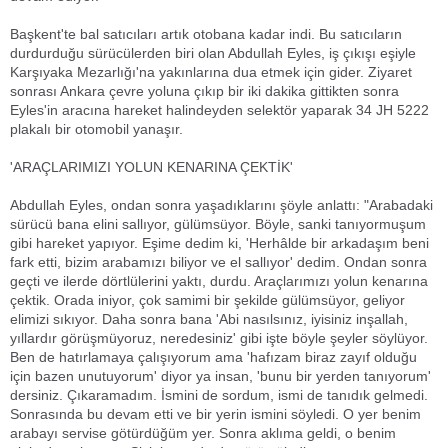
Başkent'te bal satıcıları artık otobana kadar indi. Bu satıcıların
durdurduğu sürücülerden biri olan Abdullah Eyles, iş çıkışı eşiyle
Karşıyaka Mezarlığı'na yakınlarına dua etmek için gider. Ziyaret
sonrası Ankara çevre yoluna çıkıp bir iki dakika gittikten sonra
Eyles'in aracına hareket halindeyden selektör yaparak 34 JH 5222
plakalı bir otomobil yanaşır.
'ARAÇLARIMIZI YOLUN KENARINA ÇEKTİK'
Abdullah Eyles, ondan sonra yaşadıklarını şöyle anlattı: "Arabadaki
sürücü bana elini sallıyor, gülümsüyor. Böyle, sanki tanıyormuşum
gibi hareket yapıyor. Eşime dedim ki, 'Herhâlde bir arkadaşım beni
fark etti, bizim arabamızı biliyor ve el sallıyor' dedim. Ondan sonra
geçti ve ilerde dörtlülerini yaktı, durdu. Araçlarımızı yolun kenarına
çektik. Orada iniyor, çok samimi bir şekilde gülümsüyor, geliyor
elimizi sıkıyor. Daha sonra bana 'Abi nasılsınız, iyisiniz inşallah,
yıllardır görüşmüyoruz, neredesiniz' gibi işte böyle şeyler söylüyor.
Ben de hatırlamaya çalışıyorum ama 'hafızam biraz zayıf olduğu
için bazen unutuyorum' diyor ya insan, 'bunu bir yerden tanıyorum'
dersiniz. Çıkaramadım. İsmini de sordum, ismi de tanıdık gelmedi.
Sonrasında bu devam etti ve bir yerin ismini söyledi. O yer benim
arabayı servise götürdüğüm yer. Sonra aklıma geldi, o benim