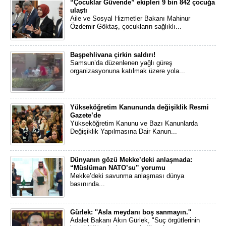
“Çocuklar Güvende” ekipleri 9 bin 842 çocuğa
ulaştı
Aile ve Sosyal Hizmetler Bakanı Mahinur
Özdemir Göktaş, çocukların sağlıklı...
Başpehlivana çirkin saldırı!
Samsun’da düzenlenen yağlı güreş
organizasyonuna katılmak üzere yola...
Yükseköğretim Kanununda değişiklik Resmi
Gazete’de
Yükseköğretim Kanunu ve Bazı Kanunlarda
Değişiklik Yapılmasına Dair Kanun...
Dünyanın gözü Mekke’deki anlaşmada:
“Müslüman NATO’su” yorumu
Mekke’deki savunma anlaşması dünya
basınında...
Gürlek: ''Asla meydanı boş sanmayın.''
Adalet Bakanı Akın Gürlek, "Suç örgütlerinin