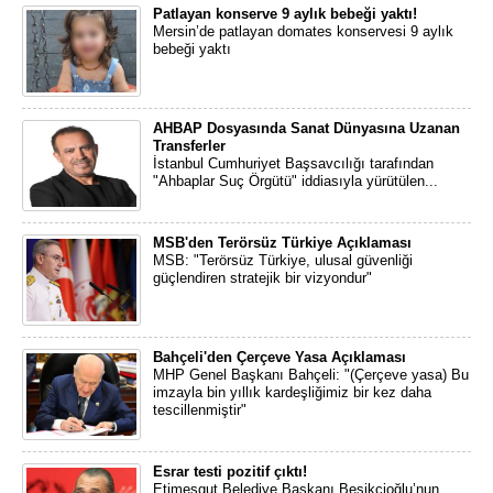
Patlayan konserve 9 aylık bebeği yaktı!
Mersin’de patlayan domates konservesi 9 aylık
bebeği yaktı
AHBAP Dosyasında Sanat Dünyasına Uzanan
Transferler
İstanbul Cumhuriyet Başsavcılığı tarafından
"Ahbaplar Suç Örgütü" iddiasıyla yürütülen...
MSB'den Terörsüz Türkiye Açıklaması
MSB: "Terörsüz Türkiye, ulusal güvenliği
güçlendiren stratejik bir vizyondur"
Bahçeli'den Çerçeve Yasa Açıklaması
MHP Genel Başkanı Bahçeli: "(Çerçeve yasa) Bu
imzayla bin yıllık kardeşliğimiz bir kez daha
tescillenmiştir"
Esrar testi pozitif çıktı!
Etimesgut Belediye Başkanı Beşikçioğlu’nun