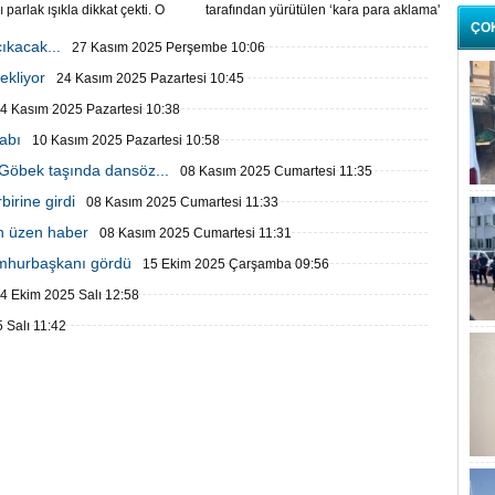
ı parlak ışıkla dikkat çekti. O
tarafından yürütülen ‘kara para aklama'
üvenlik kameralarına yansıdı.
soruşturması kapsamında GAİN
ÇO
Medya'ya operasyon düzenlendi.
ıkacak...
27 Kasım 2025 Perşembe 10:06
ekliyor
24 Kasım 2025 Pazartesi 10:45
4 Kasım 2025 Pazartesi 10:38
abı
10 Kasım 2025 Pazartesi 10:58
 Göbek taşında dansöz...
08 Kasım 2025 Cumartesi 11:35
birine girdi
08 Kasım 2025 Cumartesi 11:33
en üzen haber
08 Kasım 2025 Cumartesi 11:31
umhurbaşkanı gördü
15 Ekim 2025 Çarşamba 09:56
4 Ekim 2025 Salı 12:58
 Salı 11:42