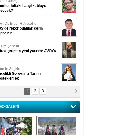
dın Güneş
mhur İttifakı hangi kabloyu
esecek?
ç. Dr. Ergül Halisçelik
S'de rekor puanlar, derin
pheler!
zım Şeherli
rok gruptan yeni yatırım: AVOYA
rmin Seçkin
celikli Görevimiz Tarımı
esteklemek
1
2
3
USUF BEREKET
kkat! Havalar ısınıyor!
EO GALERİ
lüfer Menekli Buzcular
z Hiç Kelebeklerin Sesini
uydunuz Mu?