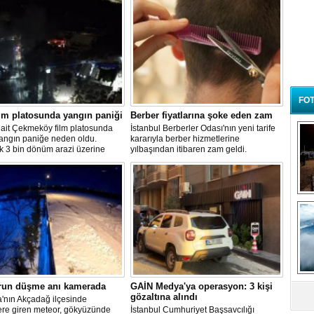
FOT
lm platosunda yangın paniği
Berber fiyatlarına şoke eden zam
 ait Çekmeköy film platosunda
İstanbul Berberler Odası'nın yeni tarife
yangın paniğe neden oldu.
kararıyla berber hizmetlerine
k 3 bin dönüm arazi üzerine
yılbaşından itibaren zam geldi.
 platoda henüz belirlenemeyen
enle çıkan yangın sonrası
 çok sayıda itfaiye ekibi sevk
B
t
run düşme anı kamerada
GAİN Medya'ya operasyon: 3 kişi
gözaltına alındı
'nın Akçadağ ilçesinde
ere giren meteor, gökyüzünde
İstanbul Cumhuriyet Başsavcılığı