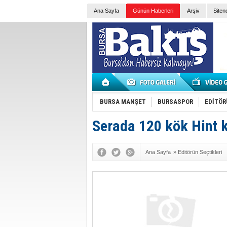
Ana Sayfa
Günün Haberleri
Arşiv
Siten
BURSA MANŞET
BURSASPOR
EDİTÖR
Serada 120 kök Hint ke
Ana Sayfa
»
Editörün Seçtikleri