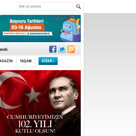
landı
AGAZİN
YAŞAM
DİĞER »