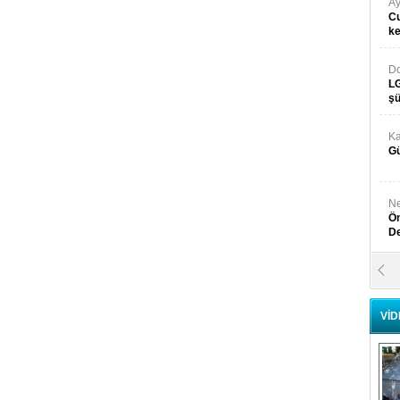
Ay
Cu
k
Do
LG
şü
Ka
Gü
Ne
Ön
D
Y
Di
VİD
Ni
Si
D