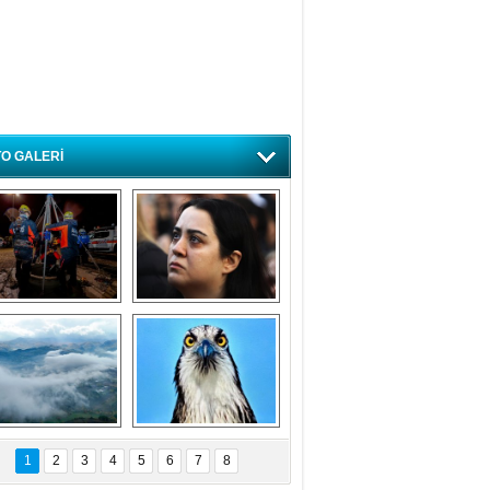
O GALERİ
ursa'da deprem 
Özlem ve minnetle 
atbikatı gerçeğini 
anıyoruz
aratmadı
Bursa'dan 
Balık Kartalı 
büyüleyen 
Bursa’da 
1
2
3
4
5
6
7
8
fotoğraflar
görüntülendi