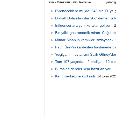
Teknik Direktörü Fatih Tekke ve
yarattığ
Galatasaray Teknik Direktörü Okan
anlar g
Buruk arasında kilo üzerinden geçen
Evleneceklere müjde: 645 bin TL'ye ç
esprili sohbet sosyal medyada gündem
oldu.
Dikkat! Dolandırıcılar 'Alo' demenizi b
Influencerlara yeni kurallar geliyor!
2
Bin yıllık gastronomik miras: Cağ keb
Mimar Sinan'ın kemikleri sızlayacak!
Fatih Ürek'in kardeşleri hastanede bir
Yeşilçam'ın usta ismi Salih Güney'd
Tam 107 yaşında... 2 padişah, 12 c
Bursa'da dereler kışa hazırlanıyor!
1
Kent merkezine kurt indi
14 Ekim 2025