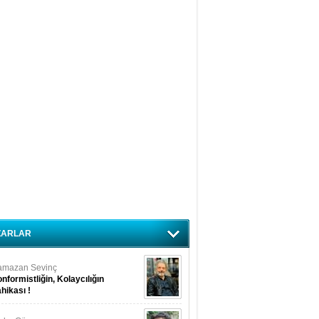
ZARLAR
amazan Sevinç
nformistliğin, Kolaycılığın
hikası !