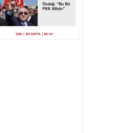
Özdağ: “Bu Bir
PKK Affıdır”
|
|
DÜN
BU HAFTA
BU AY