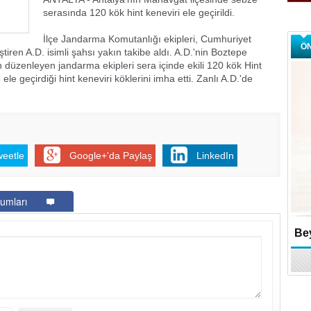
serasında 120 kök hint keneviri ele geçirildi.
İlçe Jandarma Komutanlığı ekipleri, Cumhuriyet
Ö
iştiren A.D. isimli şahsı yakın takibe aldı. A.D.'nin Boztepe
düzenleyen jandarma ekipleri sera içinde ekili 120 kök Hint
ele geçirdiği hint keneviri köklerini imha etti. Zanlı A.D.'de
weetle
Google+'da Paylaş
LinkedIn
umları
Bey