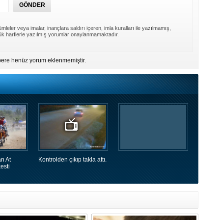
mleler veya imalar, inançlara saldırı içeren, imla kuralları ile yazılmamış,
k harflerle yazılmış yorumlar onaylanmamaktadır.
ere henüz yorum eklenmemiştir.
n At
Kontrolden çıkıp takla attı.
esti