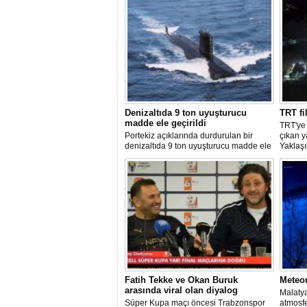
Denizaltıda 9 ton uyuşturucu
TRT fi
madde ele geçirildi
TRT'ye
Portekiz açıklarında durdurulan bir
çıkan 
denizaltıda 9 ton uyuşturucu madde ele
Yaklaşı
geçirilirken, ülke tarihinin en büyük
kurulu
uyuşturucu operasyonlarından biri
bir ned
olarak kayda geçen baskında 4 kişi
bölgeye
gözaltına alındı.
edildi.
Fatih Tekke ve Okan Buruk
Meteo
arasında viral olan diyalog
Malatya
Süper Kupa maçı öncesi Trabzonspor
atmosf