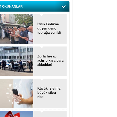
K OKUNANLAR
İznik Gölü'ne
düşen genç
toprağa verildi
Zorla hesap
açtırıp kara para
akladılar!
Küçük işletme,
büyük siber
risk!