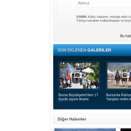
UYARI:
Küfür, hakaret, rencide edici cü
Türkçe karakter kullanılmayan ve büyü
Bu hab
SON EKLENEN
GALERİLER
Bursa Büyükşehir'den 17
Bursa'da Rahva
ilçede aşure ikramı
Yarışları nefes k
Diğer Haberler