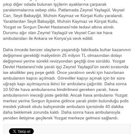
yıkıp diğer odada bulunan işçilerin ayaklarına çarparak
yaralanmalarına sebep oldu. Patlamada Zeynel Yaylagül, Veysel
Can, Seyit Babayiğit, Muhsin Kaymaz ve Kürşat Kutlu yaralandı.
Yaralılardan Seyit Babayiğit, Muhsin Kaymaz ve Kürşat Kutlu,
Yozgat ve Sorgun Devlet Hastanesi'nde tedavi altına alındı.
Durumu ağır olan Zeynel Yaylagül ve Veysel Can ise hava
ambulansları ile Ankara ve Konya’ya sevk edildi.
Daha öncede benzer olayların yaşandığı fabrikada buhar kazanının
değişmesi gerektiği maliyetinin 25 milyon TL olmasından dolayı
değişmesi yerine sürekli revizyondan geçtiği öne sürüldü. Yozgat
Devlet Hastanesi'nde yaralı işçi Zeynel Yaylagül’ün sevki sırasında
ise aksilikler peş peşe geldi. Önce yaralının sevki için hazırlanan
ambulansın kapısı açılmadı. Görevliler kapıyı açmak için bir süre
uğraştı kapı açılmayınca ikinci bir ambulans çağırıldı. Daha sonra
10.50’de hava ambulansına bindirilmesi gereken yaralı, hava
ambulansının ineceği piste getirildi. Ancak hava ambulansı Yozgat
merkez yerine Sorgun ilçesine gidince yaralı pistin bulunduğu polis
meslek yüksek okulu bahçesinde ambulans içerisinde 40 dakika
daha beklemek zorunda kaldı. Daha sonra hava ambulansıyla
yeniden iletişime geçilerek Yozgat merkeze gelmesi sağlandı.