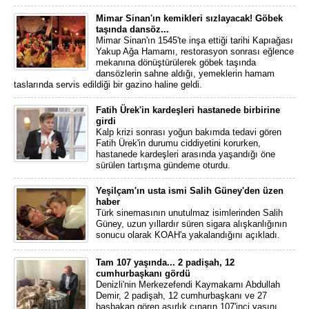
Mimar Sinan'ın kemikleri sızlayacak! Göbek
taşında dansöz...
Mimar Sinan'ın 1545'te inşa ettiği tarihi Kapıağası
Yakup Ağa Hamamı, restorasyon sonrası eğlence
mekanına dönüştürülerek göbek taşında
dansözlerin sahne aldığı, yemeklerin hamam
taslarında servis edildiği bir gazino haline geldi.
Fatih Ürek'in kardeşleri hastanede birbirine
girdi
Kalp krizi sonrası yoğun bakımda tedavi gören
Fatih Ürek'in durumu ciddiyetini korurken,
hastanede kardeşleri arasında yaşandığı öne
sürülen tartışma gündeme oturdu.
Yeşilçam'ın usta ismi Salih Güney'den üzen
haber
Türk sinemasının unutulmaz isimlerinden Salih
Güney, uzun yıllardır süren sigara alışkanlığının
sonucu olarak KOAH'a yakalandığını açıkladı.
Tam 107 yaşında... 2 padişah, 12
cumhurbaşkanı gördü
Denizli'nin Merkezefendi Kaymakamı Abdullah
Demir, 2 padişah, 12 cumhurbaşkanı ve 27
başbakan gören asırlık çınarın 107'inci yaşını