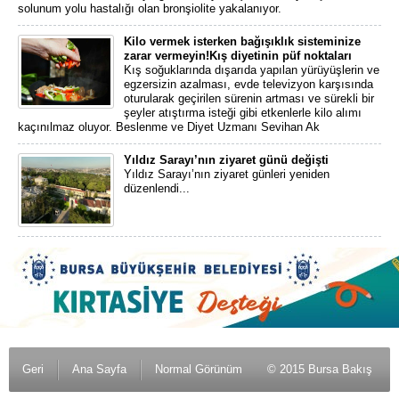
solunum yolu hastalığı olan bronşiolite yakalanıyor.
Kilo vermek isterken bağışıklık sisteminize
zarar vermeyin!Kış diyetinin püf noktaları
Kış soğuklarında dışarıda yapılan yürüyüşlerin ve
egzersizin azalması, evde televizyon karşısında
oturularak geçirilen sürenin artması ve sürekli bir
şeyler atıştırma isteği gibi etkenlerle kilo alımı
kaçınılmaz oluyor. Beslenme ve Diyet Uzmanı Sevihan Ak
Yıldız Sarayı’nın ziyaret günü değişti
Yıldız Sarayı’nın ziyaret günleri yeniden
düzenlendi...
Geri
Ana Sayfa
Normal Görünüm
© 2015 Bursa Bakış