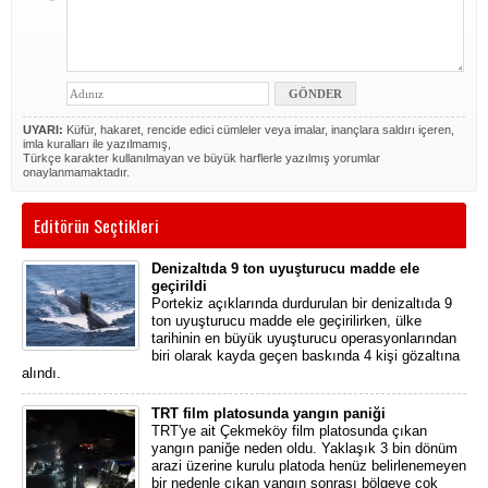
UYARI:
Küfür, hakaret, rencide edici cümleler veya imalar, inançlara saldırı içeren,
imla kuralları ile yazılmamış,
Türkçe karakter kullanılmayan ve büyük harflerle yazılmış yorumlar
onaylanmamaktadır.
Editörün Seçtikleri
Denizaltıda 9 ton uyuşturucu madde ele
geçirildi
Portekiz açıklarında durdurulan bir denizaltıda 9
ton uyuşturucu madde ele geçirilirken, ülke
tarihinin en büyük uyuşturucu operasyonlarından
biri olarak kayda geçen baskında 4 kişi gözaltına
alındı.
TRT film platosunda yangın paniği
TRT'ye ait Çekmeköy film platosunda çıkan
yangın paniğe neden oldu. Yaklaşık 3 bin dönüm
arazi üzerine kurulu platoda henüz belirlenemeyen
bir nedenle çıkan yangın sonrası bölgeye çok