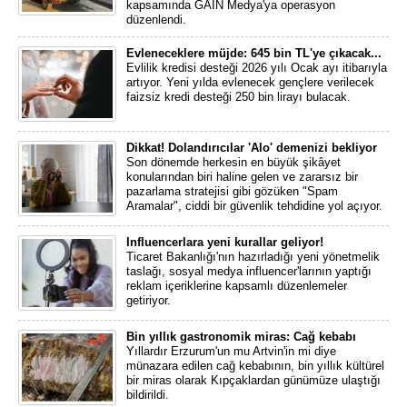
kapsamında GAİN Medya'ya operasyon
düzenlendi.
Evleneceklere müjde: 645 bin TL'ye çıkacak...
Evlilik kredisi desteği 2026 yılı Ocak ayı itibarıyla
artıyor. Yeni yılda evlenecek gençlere verilecek
faizsiz kredi desteği 250 bin lirayı bulacak.
Dikkat! Dolandırıcılar 'Alo' demenizi bekliyor
Son dönemde herkesin en büyük şikâyet
konularından biri haline gelen ve zararsız bir
pazarlama stratejisi gibi gözüken "Spam
Aramalar", ciddi bir güvenlik tehdidine yol açıyor.
Influencerlara yeni kurallar geliyor!
Ticaret Bakanlığı'nın hazırladığı yeni yönetmelik
taslağı, sosyal medya influencer'larının yaptığı
reklam içeriklerine kapsamlı düzenlemeler
getiriyor.
Bin yıllık gastronomik miras: Cağ kebabı
Yıllardır Erzurum'un mu Artvin'in mi diye
münazara edilen cağ kebabının, bin yıllık kültürel
bir miras olarak Kıpçaklardan günümüze ulaştığı
bildirildi.