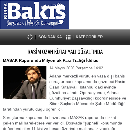
SON DAKİKA
KATEGORİLER
RASİM OZAN KÜTAHYALI GÖZALTINDA
MASAK Raporunda Milyonluk Para Trafiği İddiası
14 Mayıs 2026 Perşembe 14:02
Adana merkezli yürütülen yasa dışı bahis
soruşturması kapsamında gazeteci Rasim
Ozan Kütahyalı, İstanbul’daki evinde
gözaltına alındı. Operasyonun, Adana
Cumhuriyet Başsavcılığı koordinesinde ve
Siber Suçlarla Mücadele Şube Müdürlüğü
tarafından yürütüldüğü öğrenildi.
Soruşturma kapsamında hazırlanan MASAK raporunda dikkat
çeken mali hareketlere yer verildi. Dosyada “şüpheli” konumunda
değerlendirilen 11 kişi ve hesap üzerinde mali analiz yapıldığı