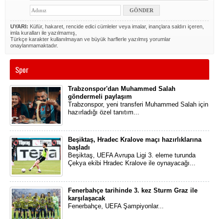
UYARI:
Küfür, hakaret, rencide edici cümleler veya imalar, inançlara saldırı içeren,
imla kuralları ile yazılmamış,
Türkçe karakter kullanılmayan ve büyük harflerle yazılmış yorumlar
onaylanmamaktadır.
Spor
Trabzonspor'dan Muhammed Salah
göndermeli paylaşım
Trabzonspor, yeni transferi Muhammed Salah için
hazırladığı özel tanıtım...
Beşiktaş, Hradec Kralove maçı hazırlıklarına
başladı
Beşiktaş, UEFA Avrupa Ligi 3. eleme turunda
Çekya ekibi Hradec Kralove ile oynayacağı...
Fenerbahçe tarihinde 3. kez Sturm Graz ile
karşılaşacak
Fenerbahçe, UEFA Şampiyonlar...