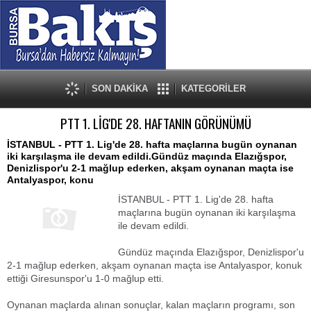
SON DAKİKA
KATEGORİLER
PTT 1. LİG'DE 28. HAFTANIN GÖRÜNÜMÜ
İSTANBUL - PTT 1. Lig'de 28. hafta maçlarına bugün oynanan
iki karşılaşma ile devam edildi.Gündüz maçında Elazığspor,
Denizlispor'u 2-1 mağlup ederken, akşam oynanan maçta ise
Antalyaspor, konu
İSTANBUL - PTT 1. Lig'de 28. hafta
maçlarına bugün oynanan iki karşılaşma
ile devam edildi.
Gündüz maçında Elazığspor, Denizlispor'u
2-1 mağlup ederken, akşam oynanan maçta ise Antalyaspor, konuk
ettiği Giresunspor'u 1-0 mağlup etti.
Oynanan maçlarda alınan sonuçlar, kalan maçların programı, son