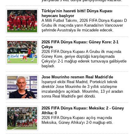
Türkiye'nin hasreti bitti! Dünya Kupası
heyecanı başlıyor
A Milli Futbol Takımı, 2026 FIFA Dünya Kupası D
Grubu ilk maçında yarın Kanada'nın Vancouver
şehrinde Avustralya ile mücadele edecek.
2026 FIFA Dünya Kupası: Güney Kore: 2-1
Çekya
2026 FIFA Dünya Kupası A Grubu ilk maçında
Güney Kore, geriye düştüğü karşılaşmada
Çekya'yı 2-1 mağlup ederek turnuvaya galibiyetle
başladı.
Jose Mourinho resmen Real Madrid'de
İspanyol ekibi Real Madrid, Portekizli teknik
direktör Jose Mourinho ile 3 yıllık sözleşme
imzalandığını açıkladı. Mourinho, 13 yıl aradan
sonra Real Madrid'e geri döndü.
2026 FIFA Dünya Kupası: Meksika: 2 - Güney
Afrika: 0
2026 FIFA Dünya Kupası açılış maçında
Meksika, Güney Afrika'yı 2-0 mağlup etti.