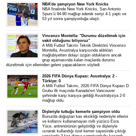
NBA’de şampiyon New York Knicks
NBA finalinde New York Knicks, San Antonio
Spurs’ü 94-90 mağlup ederek seriyi 4-1 yaptı ve
53 yıl sonra şampiyonluğa ulaştı.
Vincenzo Montella: "Durumu düzeltmek için
vakit olduğunu biliyoruz"
A Milli Futbol Takımı Teknik Direktörü Vincenzo
Montella, Avustralya karşısında aldıkları
mağlubiyetten dolayı üzgün olduklarını ancak
grup aşamasında kalan maçlarda durumu
düzeltmek için ellerinden geleni yapacaklarını söyledi.
2026 FIFA Dünya Kupası: Avustralya: 2 -
Türkiye: 0
A Milli Futbol Takımı, 2026 FIFA Dünya Kupası D
Grubu ilk maçında Kanada'nın Vancouver
şehrinde karşı karşıya geldiği Avustralya'ya 2-0
mağlup oldu.
Dişleriyle tuttuğu kemerle şampiyon oldu
Bursa'da doğuştan kas eksikliği nedeniyle ellerini
ve kollarını kullanamayan milli yüzücü Esra
Yüce, antrenörünün geliştirdiği ve dişleriyle
ısırarak kullandığı özel kemer sayesinde çıktığı
yarışlarda 3 kez dünya şampiyonluğu kazandı.