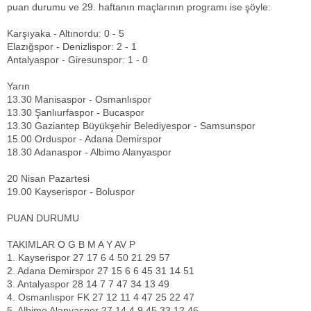
puan durumu ve 29. haftanın maçlarının programı ise şöyle:
Karşıyaka - Altınordu: 0 - 5
Elazığspor - Denizlispor: 2 - 1
Antalyaspor - Giresunspor: 1 - 0
Yarın
13.30 Manisaspor - Osmanlıspor
13.30 Şanlıurfaspor - Bucaspor
13.30 Gaziantep Büyükşehir Belediyespor - Samsunspor
15.00 Orduspor - Adana Demirspor
18.30 Adanaspor - Albimo Alanyaspor
20 Nisan Pazartesi
19.00 Kayserispor - Boluspor
PUAN DURUMU
TAKIMLAR O G B M A Y AV P
1. Kayserispor 27 17 6 4 50 21 29 57
2. Adana Demirspor 27 15 6 6 45 31 14 51
3. Antalyaspor 28 14 7 7 47 34 13 49
4. Osmanlıspor FK 27 12 11 4 47 25 22 47
5. Albimo Alanyaspor 27 14 4 9 45 33 12 46