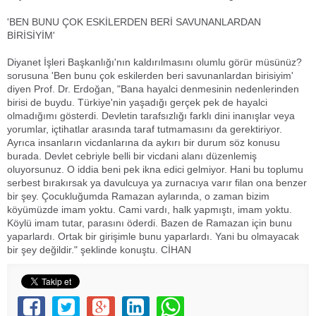
'BEN BUNU ÇOK ESKİLERDEN BERİ SAVUNANLARDAN
BİRİSİYİM'
Diyanet İşleri Başkanlığı'nın kaldırılmasını olumlu görür müsünüz?
sorusuna 'Ben bunu çok eskilerden beri savunanlardan birisiyim'
diyen Prof. Dr. Erdoğan, "Bana hayalci denmesinin nedenlerinden
birisi de buydu. Türkiye'nin yaşadığı gerçek pek de hayalci
olmadığımı gösterdi. Devletin tarafsızlığı farklı dini inanışlar veya
yorumlar, içtihatlar arasında taraf tutmamasını da gerektiriyor.
Ayrıca insanların vicdanlarına da aykırı bir durum söz konusu
burada. Devlet cebriyle belli bir vicdani alanı düzenlemiş
oluyorsunuz. O iddia beni pek ikna edici gelmiyor. Hani bu toplumu
serbest bırakırsak ya davulcuya ya zurnacıya varır filan ona benzer
bir şey. Çocukluğumda Ramazan aylarında, o zaman bizim
köyümüzde imam yoktu. Cami vardı, halk yapmıştı, imam yoktu.
Köylü imam tutar, parasını öderdi. Bazen de Ramazan için bunu
yaparlardı. Ortak bir girişimle bunu yaparlardı. Yani bu olmayacak
bir şey değildir." şeklinde konuştu. CİHAN