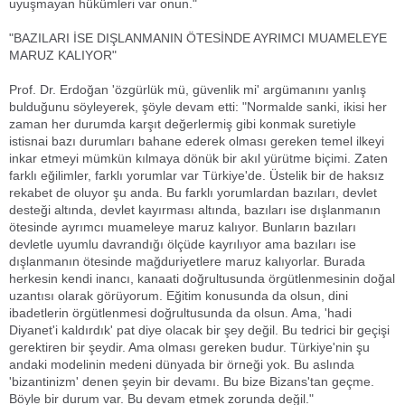
uyuşmayan hükümleri var onun."
"BAZILARI İSE DIŞLANMANIN ÖTESİNDE AYRIMCI MUAMELEYE
MARUZ KALIYOR"
Prof. Dr. Erdoğan 'özgürlük mü, güvenlik mi' argümanını yanlış
bulduğunu söyleyerek, şöyle devam etti: "Normalde sanki, ikisi her
zaman her durumda karşıt değerlermiş gibi konmak suretiyle
istisnai bazı durumları bahane ederek olması gereken temel ilkeyi
inkar etmeyi mümkün kılmaya dönük bir akıl yürütme biçimi. Zaten
farklı eğilimler, farklı yorumlar var Türkiye'de. Üstelik bir de haksız
rekabet de oluyor şu anda. Bu farklı yorumlardan bazıları, devlet
desteği altında, devlet kayırması altında, bazıları ise dışlanmanın
ötesinde ayrımcı muameleye maruz kalıyor. Bunların bazıları
devletle uyumlu davrandığı ölçüde kayrılıyor ama bazıları ise
dışlanmanın ötesinde mağduriyetlere maruz kalıyorlar. Burada
herkesin kendi inancı, kanaati doğrultusunda örgütlenmesinin doğal
uzantısı olarak görüyorum. Eğitim konusunda da olsun, dini
ibadetlerin örgütlenmesi doğrultusunda da olsun. Ama, 'hadi
Diyanet'i kaldırdık' pat diye olacak bir şey değil. Bu tedrici bir geçişi
gerektiren bir şeydir. Ama olması gereken budur. Türkiye'nin şu
andaki modelinin medeni dünyada bir örneği yok. Bu aslında
'bizantinizm' denen şeyin bir devamı. Bu bize Bizans'tan geçme.
Böyle bir durum var. Bu devam etmek zorunda değil."