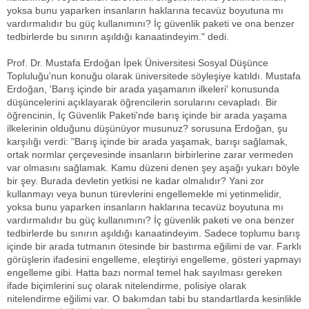
yoksa bunu yaparken insanların haklarına tecavüz boyutuna mı
vardırmalıdır bu güç kullanımını? İç güvenlik paketi ve ona benzer
tedbirlerde bu sınırın aşıldığı kanaatindeyim." dedi.
Prof. Dr. Mustafa Erdoğan İpek Üniversitesi Sosyal Düşünce
Topluluğu'nun konuğu olarak üniversitede söyleşiye katıldı. Mustafa
Erdoğan, 'Barış içinde bir arada yaşamanın ilkeleri' konusunda
düşüncelerini açıklayarak öğrencilerin sorularını cevapladı. Bir
öğrencinin, İç Güvenlik Paketi'nde barış içinde bir arada yaşama
ilkelerinin olduğunu düşünüyor musunuz? sorusuna Erdoğan, şu
karşılığı verdi: "Barış içinde bir arada yaşamak, barışı sağlamak,
ortak normlar çerçevesinde insanların birbirlerine zarar vermeden
var olmasını sağlamak. Kamu düzeni denen şey aşağı yukarı böyle
bir şey. Burada devletin yetkisi ne kadar olmalıdır? Yani zor
kullanmayı veya bunun türevlerini engellemekle mi yetinmelidir,
yoksa bunu yaparken insanların haklarına tecavüz boyutuna mı
vardırmalıdır bu güç kullanımını? İç güvenlik paketi ve ona benzer
tedbirlerde bu sınırın aşıldığı kanaatindeyim. Sadece toplumu barış
içinde bir arada tutmanın ötesinde bir bastırma eğilimi de var. Farklı
görüşlerin ifadesini engelleme, eleştiriyi engelleme, gösteri yapmayı
engelleme gibi. Hatta bazı normal temel hak sayılması gereken
ifade biçimlerini suç olarak nitelendirme, polisiye olarak
nitelendirme eğilimi var. O bakımdan tabi bu standartlarda kesinlikle