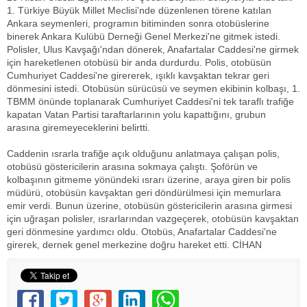
1. Türkiye Büyük Millet Meclisi'nde düzenlenen törene katılan
Ankara seymenleri, programın bitiminden sonra otobüslerine
binerek Ankara Kulübü Derneği Genel Merkezi'ne gitmek istedi.
Polisler, Ulus Kavşağı'ndan dönerek, Anafartalar Caddesi'ne girmek
için hareketlenen otobüsü bir anda durdurdu. Polis, otobüsün
Cumhuriyet Caddesi'ne girererek, ışıklı kavşaktan tekrar geri
dönmesini istedi. Otobüsün sürücüsü ve seymen ekibinin kolbaşı, 1.
TBMM önünde toplanarak Cumhuriyet Caddesi'ni tek taraflı trafiğe
kapatan Vatan Partisi taraftarlarının yolu kapattığını, grubun
arasına giremeyeceklerini belirtti.
Caddenin ısrarla trafiğe açık olduğunu anlatmaya çalışan polis,
otobüsü göstericilerin arasına sokmaya çalıştı. Şoförün ve
kolbaşının gitmeme yönündeki ısrarı üzerine, araya giren bir polis
müdürü, otobüsün kavşaktan geri döndürülmesi için memurlara
emir verdi. Bunun üzerine, otobüsün göstericilerin arasına girmesi
için uğraşan polisler, ısrarlarından vazgeçerek, otobüsün kavşaktan
geri dönmesine yardımcı oldu. Otobüs, Anafartalar Caddesi'ne
girerek, dernek genel merkezine doğru hareket etti. CİHAN