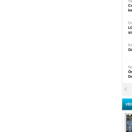
Ay
Cu
k
Do
LG
şü
Ka
Gü
Ne
Ön
D
Y
Di
VİD
Ni
Si
D