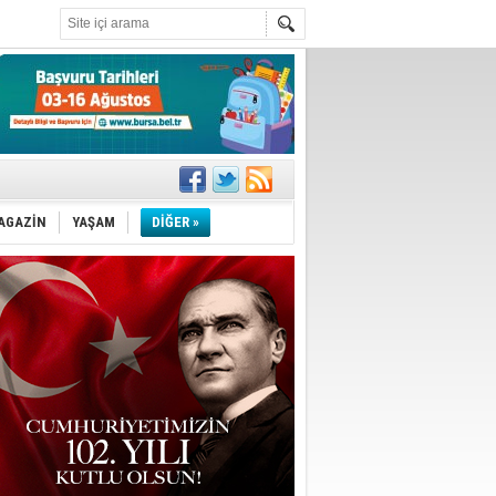
!
''
AGAZİN
YAŞAM
DİĞER »
ler