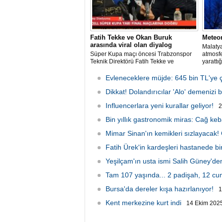
Fatih Tekke ve Okan Buruk
Meteo
arasında viral olan diyalog
Malatya
Süper Kupa maçı öncesi Trabzonspor
atmosf
Teknik Direktörü Fatih Tekke ve
yarattığ
Galatasaray Teknik Direktörü Okan
anlar g
Buruk arasında kilo üzerinden geçen
Evleneceklere müjde: 645 bin TL'ye ç
esprili sohbet sosyal medyada gündem
oldu.
Dikkat! Dolandırıcılar 'Alo' demenizi b
Influencerlara yeni kurallar geliyor!
2
Bin yıllık gastronomik miras: Cağ keb
Mimar Sinan'ın kemikleri sızlayacak!
Fatih Ürek'in kardeşleri hastanede bir
Yeşilçam'ın usta ismi Salih Güney'd
Tam 107 yaşında... 2 padişah, 12 c
Bursa'da dereler kışa hazırlanıyor!
1
Kent merkezine kurt indi
14 Ekim 2025