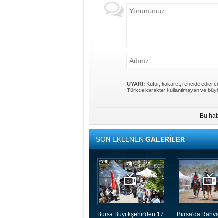
UYARI:
Küfür, hakaret, rencide edici cü
Türkçe karakter kullanılmayan ve büyü
Bu hab
SON EKLENEN
GALERİLER
Bursa Büyükşehir'den 17
Bursa'da Rahva