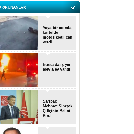
K OKUNANLAR
Yaya bir adımla
kurtuldu
motosikletli can
verdi
Bursa’da iş yeri
alev alev yandı
Sarıbal:
Mehmet Şimşek
Çiftçinin Belini
Kırdı