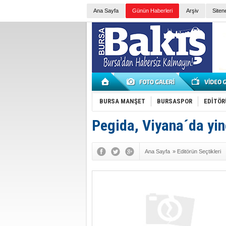
Ana Sayfa
Günün Haberleri
Arşiv
Siten
BURSA MANŞET
BURSASPOR
EDİTÖR
Pegida, Viyana´da yi
Ana Sayfa
»
Editörün Seçtikleri