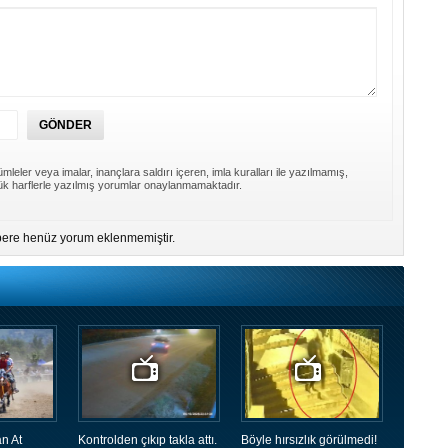
mleler veya imalar, inançlara saldırı içeren, imla kuralları ile yazılmamış,
k harflerle yazılmış yorumlar onaylanmamaktadır.
ere henüz yorum eklenmemiştir.
n At
Kontrolden çıkıp takla attı.
Böyle hırsızlık görülmedi!