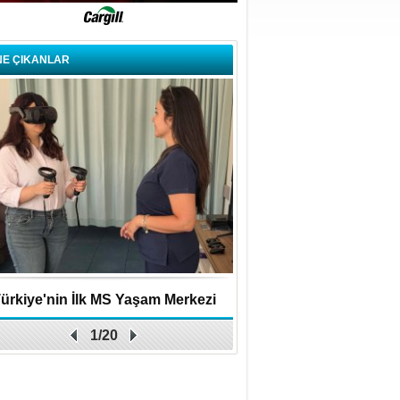
NE ÇIKANLAR
ürkiye'nin İlk MS Yaşam Merkezi
Uygulamalar yerini y
1/20
Açıldı
bırakıyor