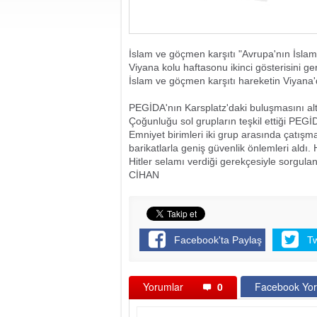
İslam ve göçmen karşıtı "Avrupa'nın İsla
Viyana kolu haftasonu ikinci gösterisini ge
İslam ve göçmen karşıtı hareketin Viyana'da
PEGİDA'nın Karsplatz'daki buluşmasını altıyü
Çoğunluğu sol grupların teşkil ettiği PEGİD
Emniyet birimleri iki grup arasında çatışm
barikatlarla geniş güvenlik önlemleri aldı
Hitler selamı verdiği gerekçesiyle sorgul
CİHAN
Facebook'ta Paylaş
T
Yorumlar
0
Facebook Yor