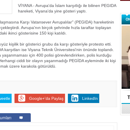
VİYANA - Avrupa'da İslam karşıtlığı ile bilinen PEGIDA
hareketi, Viyana'da yine gösteri yaptı.
Ö
mlaşmasına Karşı Vatansever Avrupalılar" (PEGIDA) hareketinin
rçekleştirdi. Avrupa'nın birçok şehrinde hızla taraftar toplayan
ki ikinci gösterisine 150 kişi katıldı.
z kişilik bir gösterici grubu da karşı gösteriyle protesto etti.
A karşıtları ise Viyana Teknik Üniversitesi'nin önünde toplandı.
a yaşanmaması için 400 polisi görevlendirirken, polis kurduğu
. Herhangi ciddi bir olayın yaşanmadığı PEGİDA eyleminde iki kişi
anmak üzere karakola götürüldü.
T
weetle
Google+'da Paylaş
LinkedIn
umları