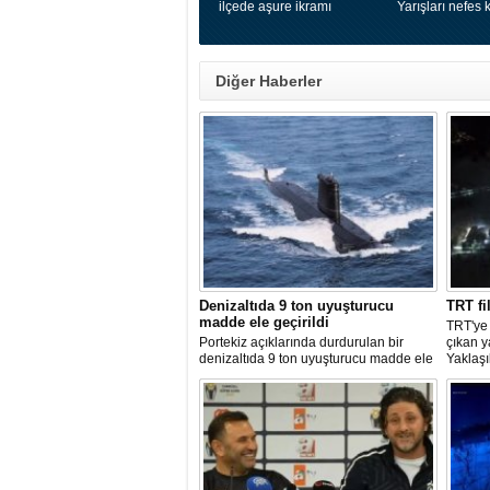
ilçede aşure ikramı
Yarışları nefes k
Diğer Haberler
Denizaltıda 9 ton uyuşturucu
TRT fi
madde ele geçirildi
TRT'ye
Portekiz açıklarında durdurulan bir
çıkan 
denizaltıda 9 ton uyuşturucu madde ele
Yaklaşı
geçirilirken, ülke tarihinin en büyük
kurulu
uyuşturucu operasyonlarından biri
bir ned
olarak kayda geçen baskında 4 kişi
bölgeye
gözaltına alındı.
edildi.