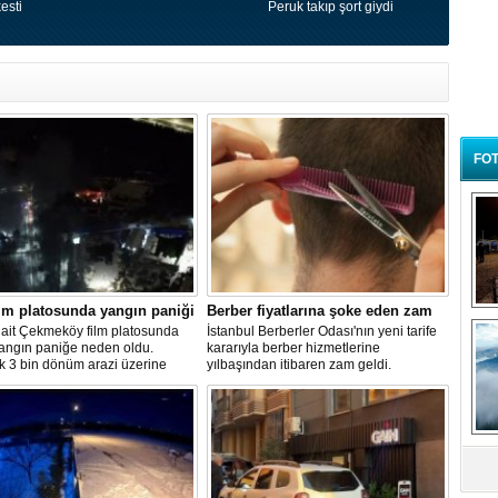
esti
Peruk takıp şort giydi
FOT
lm platosunda yangın paniği
Berber fiyatlarına şoke eden zam
B
 ait Çekmeköy film platosunda
İstanbul Berberler Odası'nın yeni tarife
t
yangın paniğe neden oldu.
kararıyla berber hizmetlerine
k 3 bin dönüm arazi üzerine
yılbaşından itibaren zam geldi.
 platoda henüz belirlenemeyen
enle çıkan yangın sonrası
 çok sayıda itfaiye ekibi sevk