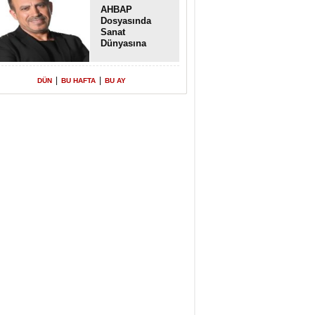
AHBAP
Dosyasında
Sanat
Dünyasına
Uzanan
Transferler
|
|
DÜN
BU HAFTA
BU AY