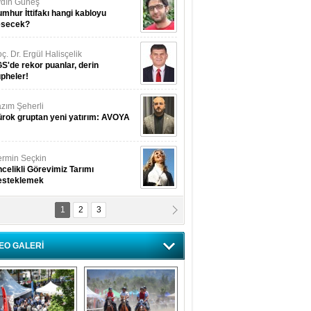
dın Güneş
mhur İttifakı hangi kabloyu
esecek?
ç. Dr. Ergül Halisçelik
S'de rekor puanlar, derin
pheler!
zım Şeherli
rok gruptan yeni yatırım: AVOYA
rmin Seçkin
celikli Görevimiz Tarımı
esteklemek
1
2
3
USUF BEREKET
kkat! Havalar ısınıyor!
EO GALERİ
lüfer Menekli Buzcular
z Hiç Kelebeklerin Sesini
uydunuz Mu?