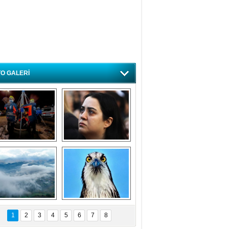
O GALERİ
ursa'da deprem 
Özlem ve minnetle 
atbikatı gerçeğini 
anıyoruz
aratmadı
Bursa'dan 
Balık Kartalı 
büyüleyen 
Bursa’da 
1
2
3
4
5
6
7
8
fotoğraflar
görüntülendi