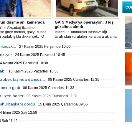
ÇO
run düşme anı kamerada
GAİN Medya'ya operasyon: 3 kişi
gözaltına alındı
'nın Akçadağ ilçesinde
ere giren meteor, gökyüzünde
İstanbul Cumhuriyet Başsavcılığı
ı parlak ışıkla dikkat çekti. O
tarafından yürütülen ‘kara para aklama'
üvenlik kameralarına yansıdı.
soruşturması kapsamında GAİN
Medya'ya operasyon düzenlendi.
ıkacak...
27 Kasım 2025 Perşembe 10:06
ekliyor
24 Kasım 2025 Pazartesi 10:45
4 Kasım 2025 Pazartesi 10:38
abı
10 Kasım 2025 Pazartesi 10:58
 Göbek taşında dansöz...
08 Kasım 2025 Cumartesi 11:35
birine girdi
08 Kasım 2025 Cumartesi 11:33
en üzen haber
08 Kasım 2025 Cumartesi 11:31
umhurbaşkanı gördü
15 Ekim 2025 Çarşamba 09:56
4 Ekim 2025 Salı 12:58
 Salı 11:42