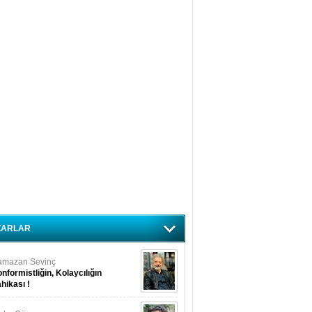
ZARLAR
amazan Sevinç
nformistliğin, Kolaycılığın
hikası !