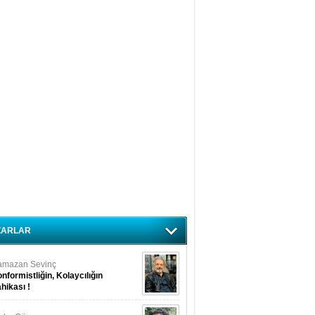
ZARLAR
amazan Sevinç
nformistliğin, Kolaycılığın
hikası !