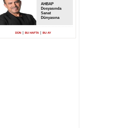
AHBAP
Dosyasında
Sanat
Dünyasına
Uzanan
Transferler
|
|
DÜN
BU HAFTA
BU AY