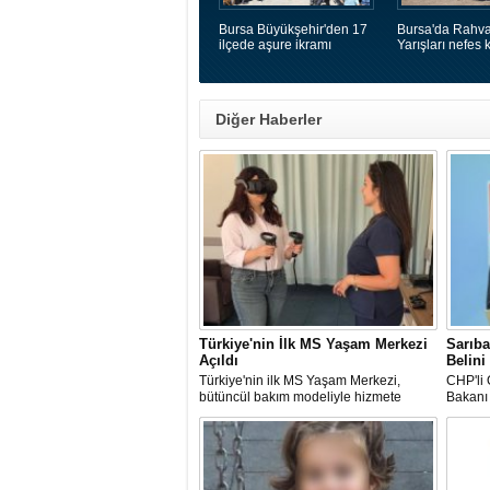
Bursa Büyükşehir'den 17
Bursa'da Rahva
ilçede aşure ikramı
Yarışları nefes k
Diğer Haberler
Türkiye'nin İlk MS Yaşam Merkezi
Sarıba
Açıldı
Belini
Türkiye'nin ilk MS Yaşam Merkezi,
CHP'li 
bütüncül bakım modeliyle hizmete
Bakanı 
başladı
Mehmet
çiftçini