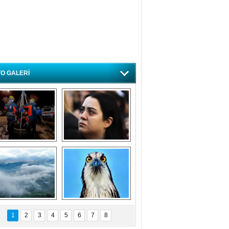
O GALERİ
ursa'da deprem 
Özlem ve minnetle 
atbikatı gerçeğini 
anıyoruz
aratmadı
Bursa'dan 
Balık Kartalı 
büyüleyen 
Bursa’da 
1
2
3
4
5
6
7
8
fotoğraflar
görüntülendi