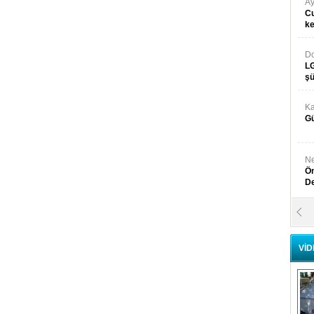
Ay
Cu
k
Do
LG
şü
Ka
Gü
Ne
Ön
D
Y
Di
VİD
Ni
Si
D