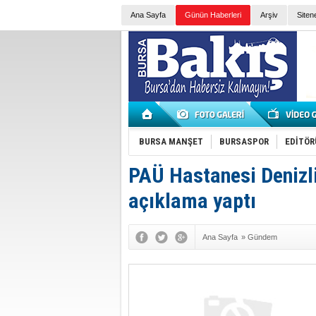
Ana Sayfa
Günün Haberleri
Arşiv
Siten
BURSA MANŞET
BURSASPOR
EDİTÖR
PAÜ Hastanesi Denizli'
açıklama yaptı
Ana Sayfa
»
Gündem