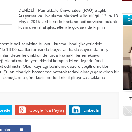
DENİZLİ - Pamukkale Üniversitesi (PAÜ) Sağlık
Araştırma ve Uygulama Merkezi Müdürlüğü, 12 ve 13
Ö
Mayıs 2015 tarihlerinde hastane acil servisine bulantı,
kusma ve ishal şikayetleriyle çok sayıda kişinin
nemiz acil servisine bulantı, kusma, ishal şikayetleriyle
le 13.00 saatleri arasında başvuran hasta sayısında artış
ları değerlendirildiğinde, gıda kaynaklı bir enfeksiyon
eğerlendirmede, yemeklerini kampüs içi ve dışında farklı
t edilmiştir. Olası kaynağı belirlemek üzere çeşitli örnekler
tir. Şu an itibariyle hastanede yatarak tedavi olmayı gerektiren bir
sonuçlarına göre kesin nedenlerle ilgili ayrıca açıklama
T
weetle
Google+'da Paylaş
LinkedIn
umları