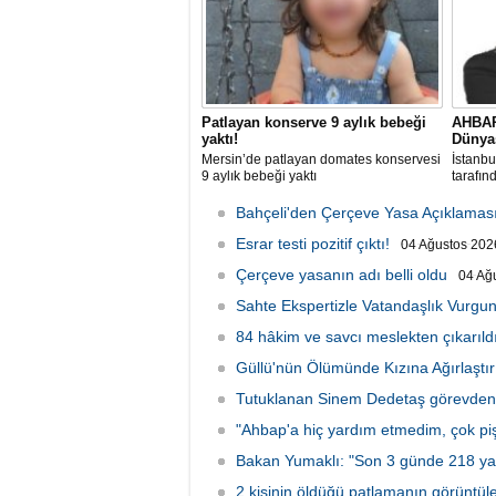
Patlayan konserve 9 aylık bebeği
AHBAP
yaktı!
Dünyas
Mersin’de patlayan domates konservesi
İstanbu
9 aylık bebeği yaktı
tarafın
iddiasıy
Bahçeli'den Çerçeve Yasa Açıklamas
Esrar testi pozitif çıktı!
04 Ağustos 2026
Çerçeve yasanın adı belli oldu
04 Ağ
Sahte Ekspertizle Vatandaşlık Vurgun
84 hâkim ve savcı meslekten çıkarıld
Güllü'nün Ölümünde Kızına Ağırlaştır
Tutuklanan Sinem Dedetaş görevden 
"Ahbap'a hiç yardım etmedim, çok p
Bakan Yumaklı: "Son 3 günde 218 ya
2 kişinin öldüğü patlamanın görüntüler