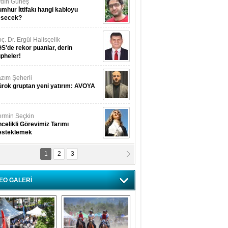
dın Güneş
mhur İttifakı hangi kabloyu
esecek?
ç. Dr. Ergül Halisçelik
S'de rekor puanlar, derin
pheler!
zım Şeherli
rok gruptan yeni yatırım: AVOYA
rmin Seçkin
celikli Görevimiz Tarımı
esteklemek
1
2
3
USUF BEREKET
kkat! Havalar ısınıyor!
EO GALERİ
lüfer Menekli Buzcular
z Hiç Kelebeklerin Sesini
uydunuz Mu?