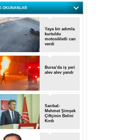
K OKUNANLAR
Yaya bir adımla
kurtuldu
motosikletli can
verdi
Bursa’da iş yeri
alev alev yandı
Sarıbal:
Mehmet Şimşek
Çiftçinin Belini
Kırdı