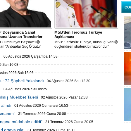
ÇO
 Dosyasında Sanat
MSB'den Terörsüz Türkiye
ına Uzanan Transferler
Açıklaması
l Cumhuriyet Başsavcılığı
MSB: "Terörsüz Türkiye, ulusal güvenliği
dan "Ahbaplar Suç Örgütü"
güçlendiren stratejik bir vizyondur"
la yürütülen...
ı
05 Ağustos 2026 Çarşamba 14:58
 Salı 16:03
ustos 2026 Salı 13:06
u: 72 Şüpheli Yakalandı
04 Ağustos 2026 Salı 12:30
ı
04 Ağustos 2026 Salı 09:25
ılmış Müebbet Talebi
02 Ağustos 2026 Pazar 12:38
alındı
01 Ağustos 2026 Cumartesi 16:53
işmanım"
31 Temmuz 2026 Cuma 20:08
ngına müdahale edildi"
31 Temmuz 2026 Cuma 20:05
i ortaya çıktı
31 Temmuz 2026 Cuma 16:11