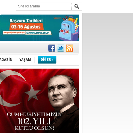
!
''
AGAZİN
YAŞAM
DİĞER »
ler