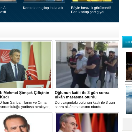
n At
Kontrolden çıkıp takla attı.
Böyle hırsızlık görülmedi!
esti
Peruk takıp şort giydi
FOT
B
t
l: Mehmet Şimşek Çiftçinin
Oğlunun katili ile 3 gün sonra
 Kırdı
nikâh masasına oturdu
Orhan Sarıbal: Tarım ve Orman
Dört yaşındaki oğlunun katili ile 3 gün
sorumluluğu yurttaşa bırakıyor;
sonra nikâh masasına oturdu
 Şimşek enflasyonun değil,
n belini kırdı