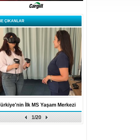
NE ÇIKANLAR
ürkiye'nin İlk MS Yaşam Merkezi
Uygulamalar yerini y
1/20
Açıldı
bırakıyor