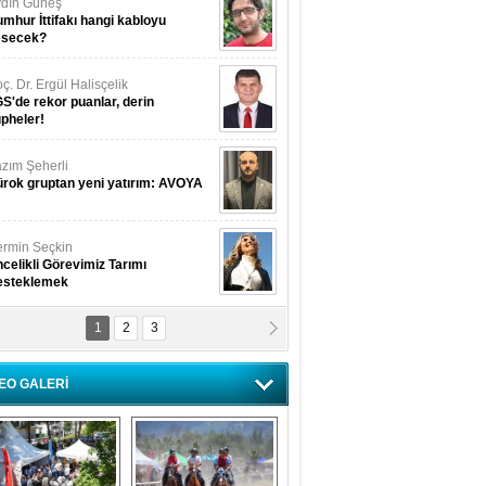
dın Güneş
mhur İttifakı hangi kabloyu
esecek?
ç. Dr. Ergül Halisçelik
S'de rekor puanlar, derin
pheler!
zım Şeherli
rok gruptan yeni yatırım: AVOYA
rmin Seçkin
celikli Görevimiz Tarımı
esteklemek
1
2
3
USUF BEREKET
kkat! Havalar ısınıyor!
EO GALERİ
lüfer Menekli Buzcular
z Hiç Kelebeklerin Sesini
uydunuz Mu?