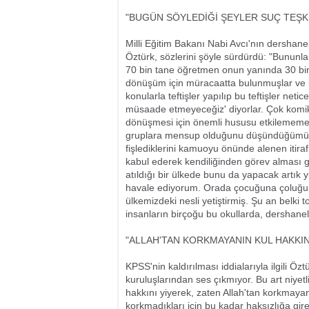
"BUGÜN SÖYLEDİĞİ ŞEYLER SUÇ TEŞKİ
Milli Eğitim Bakanı Nabi Avcı'nın dershanel
Öztürk, sözlerini şöyle sürdürdü: "Bununla
70 bin tane öğretmen onun yanında 30 bin 
dönüşüm için müracaatta bulunmuşlar ve 
konularla teftişler yapılıp bu teftişler n
müsaade etmeyeceğiz' diyorlar. Çok komik
dönüşmesi için önemli hususu etkilememesi 
gruplara mensup olduğunu düşündüğümüz k
fişlediklerini kamuoyu önünde alenen itira
kabul ederek kendiliğinden görev alması ger
atıldığı bir ülkede bunu da yapacak artık 
havale ediyorum. Orada çocuğuna çoluğuna 
ülkemizdeki nesli yetiştirmiş. Şu an belki 
insanların birçoğu bu okullarda, dershanel
"ALLAH'TAN KORKMAYANIN KUL HAKK
KPSS'nin kaldırılması iddialarıyla ilgili Öz
kuruluşlarından ses çıkmıyor. Bu art niyetl
hakkını yiyerek, zaten Allah'tan korkmay
korkmadıkları için bu kadar haksızlığa gire