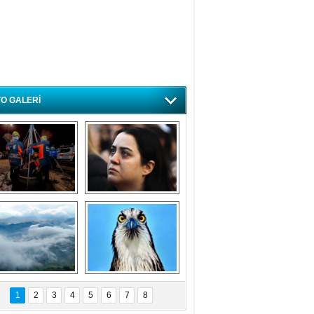
O GALERİ
ursa'da deprem 
Özlem ve minnetle 
atbikatı gerçeğini 
anıyoruz
aratmadı
Bursa'dan 
Balık Kartalı 
büyüleyen 
Bursa’da 
1
2
3
4
5
6
7
8
fotoğraflar
görüntülendi