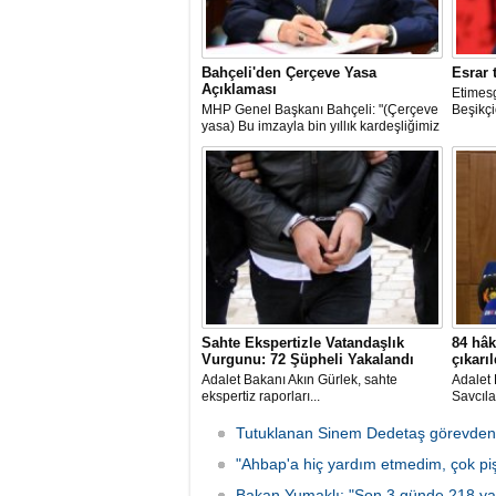
Bahçeli'den Çerçeve Yasa
Esrar t
Açıklaması
Etimes
MHP Genel Başkanı Bahçeli: "(Çerçeve
Beşikçio
yasa) Bu imzayla bin yıllık kardeşliğimiz
bir kez daha tescillenmiştir"
Sahte Ekspertizle Vatandaşlık
84 hâk
Vurgunu: 72 Şüpheli Yakalandı
çıkarıl
Adalet Bakanı Akın Gürlek, sahte
Adalet 
ekspertiz raporları...
Savcıla
Tutuklanan Sinem Dedetaş görevden 
"Ahbap'a hiç yardım etmedim, çok p
Bakan Yumaklı: "Son 3 günde 218 ya