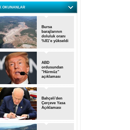
K OKUNANLAR
Bursa
barajlarının
doluluk oranı
%81’e yükseldi
ABD
ordusundan
"Hürmüz"
açıklaması
Bahçeli'den
Çerçeve Yasa
Açıklaması