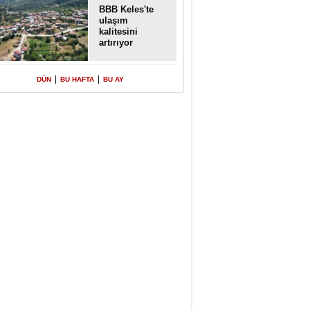
BBB Keles'te
ulaşım
kalitesini
artırıyor
|
|
DÜN
BU HAFTA
BU AY