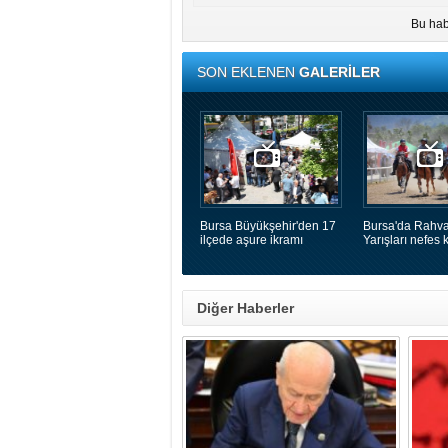
Bu hab
SON EKLENEN
GALERİLER
Bursa Büyükşehir'den 17
Bursa'da Rahva
ilçede aşure ikramı
Yarışları nefes k
Diğer Haberler