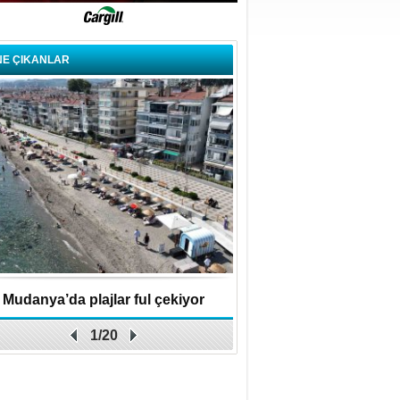
NE ÇIKANLAR
Mudanya’da plajlar ful çekiyor
BBB Keles'te ulaşım kalit
1/20