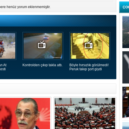
ere henüz yorum eklenmemiştir.
ÇO
n At
Kontrolden çıkıp takla attı.
Böyle hırsızlık görülmedi!
esti
Peruk takıp şort giydi