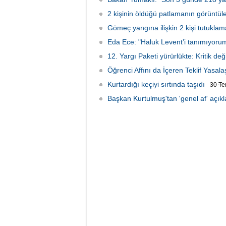
2 kişinin öldüğü patlamanın görüntüler
Gömeç yangına ilişkin 2 kişi tutuklam
Eda Ece: "Haluk Levent’i tanımıyorum
12. Yargı Paketi yürürlükte: Kritik deği
Öğrenci Affını da İçeren Teklif Yasalaş
Kurtardığı keçiyi sırtında taşıdı
30 T
Başkan Kurtulmuş'tan 'genel af' açık