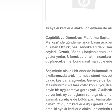
iki ayaklı kedilerle alakalı önlemlerin de a
Özgürlük ve Demokrasi Platformu Başkanı
Merkezi'nde gündeme ilişkin basın açıklama
bulunan Öztürk, bazı sendikaları da kullan
söyledi. Öztürk, "Sandık başkanlarının ke
gösteriyorlar. Ülkemizde bırakın insanlara
düşüneceklerine 'bunu nasıl manipüle ederiz
Seçimlerle alakalı bir öneride bulunmak is
okullarımızda artık internet sistemi mevc
birkaç kez daha açıyorlar. Genelde de 'bu ok
Malumunuz çuvallara oylar konuluyor, İlçe
böyle bir uygulamaya gerek yok. Okullarda
bu verileri, oy sonuçlarını rahatça sisteme gi
alınmak suretiyle de bütün parti temsilciler
olmaz. YSK, 'biz kedilerle ilgili gerekli önl
ama iki ayaklı kedilerle alakalı önlemlerin