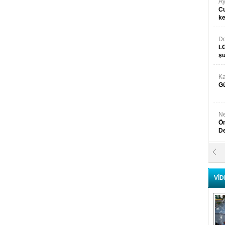
Ay
Cu
k
Do
LG
şü
Ka
Gü
Ne
Ön
D
Y
Di
VİD
Ni
Si
D