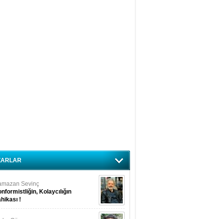
ZARLAR
amazan Sevinç
nformistliğin, Kolaycılığın
hikası !