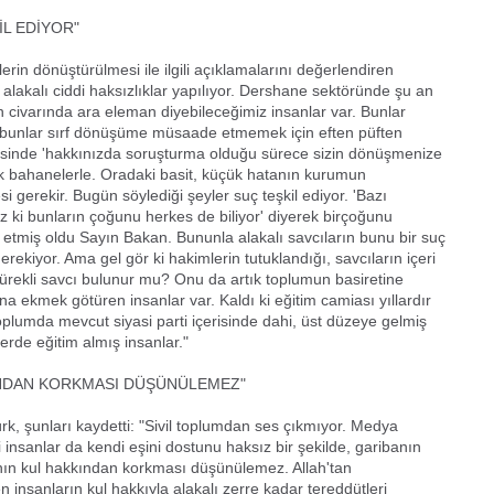
L EDİYOR"
erin dönüştürülmesi ile ilgili açıklamalarını değerlendiren
 alakalı ciddi haksızlıklar yapılıyor. Dershane sektöründe şu an
civarında ara eleman diyebileceğimiz insanlar var. Bunlar
bunlar sırf dönüşüme müsaade etmemek için eften püften
eticesinde 'hakkınızda soruşturma olduğu sürece sizin dönüşmenize
 bahanelerle. Oradaki basit, küçük hatanın kurumun
gerekir. Bugün söylediği şeyler suç teşkil ediyor. 'Bazı
i bunların çoğunu herkes de biliyor' diyerek birçoğunu
f etmiş oldu Sayın Bakan. Bununla alakalı savcıların bunu bir suç
ekiyor. Ama gel gör ki hakimlerin tutuklandığı, savcıların içeri
yürekli savcı bulunur mu? Onu da artık toplumun basiretine
ekmek götüren insanlar var. Kaldı ki eğitim camiası yıllardır
toplumda mevcut siyasi parti içerisinde dahi, üst düzeye gelmiş
erde eğitim almış insanlar."
INDAN KORKMASI DÜŞÜNÜLEMEZ"
türk, şunları kaydetti: "Sivil toplumdan ses çıkmıyor. Medya
i insanlar da kendi eşini dostunu haksız bir şekilde, garibanın
anın kul hakkından korkması düşünülemez. Allah'tan
n insanların kul hakkıyla alakalı zerre kadar tereddütleri