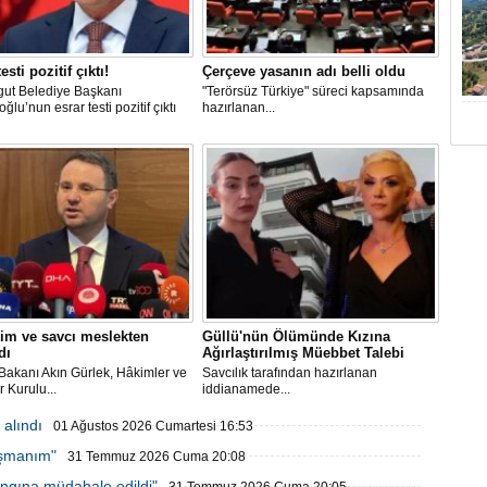
esti pozitif çıktı!
Çerçeve yasanın adı belli oldu
gut Belediye Başkanı
"Terörsüz Türkiye" süreci kapsamında
ğlu’nun esrar testi pozitif çıktı
hazırlanan...
im ve savcı meslekten
Güllü'nün Ölümünde Kızına
dı
Ağırlaştırılmış Müebbet Talebi
Bakanı Akın Gürlek, Hâkimler ve
Savcılık tarafından hazırlanan
r Kurulu...
iddianamede...
alındı
01 Ağustos 2026 Cumartesi 16:53
işmanım"
31 Temmuz 2026 Cuma 20:08
ngına müdahale edildi"