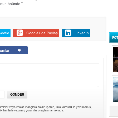
yunun önünde."
weetle
Google+'da Paylaş
LinkedIn
FOT
umları
B
t
mleler veya imalar, inançlara saldırı içeren, imla kuralları ile yazılmamış,
k harflerle yazılmış yorumlar onaylanmamaktadır.