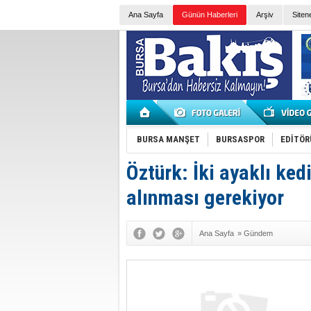
Ana Sayfa
Günün Haberleri
Arşiv
Siten
BURSA MANŞET
BURSASPOR
EDİTÖR
Öztürk: İki ayaklı ked
alınması gerekiyor
Ana Sayfa
»
Gündem