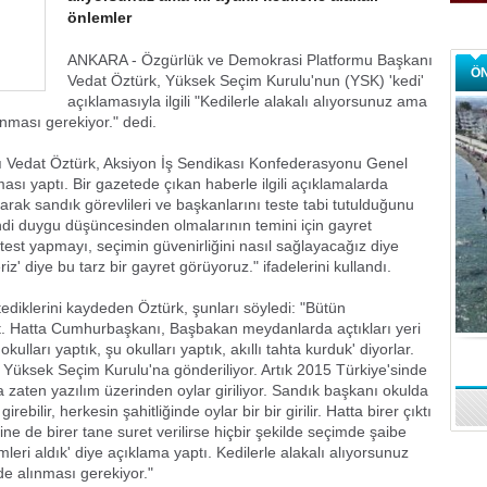
önlemler
ANKARA - Özgürlük ve Demokrasi Platformu Başkanı
Ö
Vedat Öztürk, Yüksek Seçim Kurulu'nun (YSK) 'kedi'
açıklamasıyla ilgili "Kedilerle alakalı alıyorsunuz ama
lınması gerekiyor." dedi.
 Vedat Öztürk, Aksiyon İş Sendikası Konfederasyonu Genel
sı yaptı. Bir gazetede çıkan haberle ilgili açıklamalarda
arak sandık görevlileri ve başkanlarını teste tabi tutulduğunu
ndi duygu düşüncesinden olmalarının temini için gayret
 test yapmayı, seçimin güvenirliğini nasıl sağlayacağız diye
' diye bu tarz bir gayret görüyoruz." ifadelerini kullandı.
tediklerini kaydeden Öztürk, şunları söyledi: "Bütün
ut. Hatta Cumhurbaşkanı, Başbakan meydanlarda açtıkları yeri
ulları yaptık, şu okulları yaptık, akıllı tahta kurduk' diyorlar.
 Yüksek Seçim Kurulu'na gönderiliyor. Artık 2015 Türkiye'sinde
 zaten yazılım üzerinden oylar giriliyor. Sandık başkanı okulda
rebilir, herkesin şahitliğinde oylar bir bir girilir. Hatta birer çıktı
ine de birer tane suret verilirse hiçbir şekilde seçimde şaibe
emleri aldık' diye açıklama yaptı. Kedilerle alakalı alıyorsunuz
 de alınması gerekiyor."