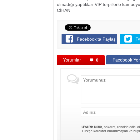
olmadığı yaptıkları VIP torpillerle kamuo
CİHAN
Facebook'ta Paylaş
T
Yorumlar
0
Facebook Yor
UYARI:
Küfür, hakaret, rencide edici cü
Türkçe karakter kullanılmayan ve büyü