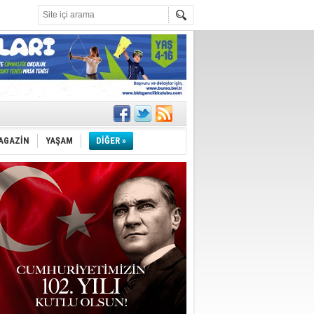
k ihracat
AGAZİN
YAŞAM
DİĞER »