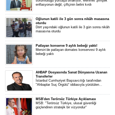
sorumluluğu yurttaşa bırakıyor; Mehmet Şimşek
enflasyonun değil, çiftçinin belini kırdı
Oğlunun katili ile 3 gün sonra nikâh masasına
oturdu
Dört yaşındaki oğlunun katili ile 3 gün sonra nikâh
masasına oturdu
Patlayan konserve 9 aylık bebeği yaktı!
Mersin’de patlayan domates konservesi 9 aylık
bebeği yaktı
AHBAP Dosyasında Sanat Dünyasına Uzanan
Transferler
İstanbul Cumhuriyet Başsavcılığı tarafından
"Ahbaplar Suç Örgütü" iddiasıyla yürütülen...
MSB'den Terörsüz Türkiye Açıklaması
MSB: "Terörsüz Türkiye, ulusal güvenliği
güçlendiren stratejik bir vizyondur"