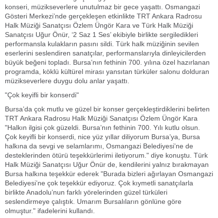
konseri, müzikseverlere unutulmaz bir gece yaşattı. Osmangazi
Gösteri Merkezi’nde gerçekleşen etkinlikte TRT Ankara Radrosu
Halk Müziği Sanatçısı Özlem Üngör Kara ve Türk Halk Müziği
Sanatçısı Uğur Önür, ‘2 Saz 1 Ses’ ekibiyle birlikte sergiledikleri
performansla kulakların pasını sildi. Türk halk müziğinin sevilen
eserlerini seslendiren sanatçılar, performanslarıyla dinleyicilerden
büyük beğeni topladı. Bursa’nın fethinin 700. yılına özel hazırlanan
programda, köklü kültürel mirası yansıtan türküler salonu dolduran
müzikseverlere duygu dolu anlar yaşattı.
"Çok keyifli bir konserdi"
Bursa’da çok mutlu ve güzel bir konser gerçekleştirdiklerini belirten
TRT Ankara Radrosu Halk Müziği Sanatçısı Özlem Üngör Kara
"Halkın ilgisi çok güzeldi. Bursa’nın fethinin 700. Yılı kutlu olsun.
Çok keyifli bir konserdi, nice yüz yıllar diliyorum Bursa’ya, Bursa
halkına da sevgi ve selamlarımı, Osmangazi Belediyesi’ne de
desteklerinden ötürü teşekkürlerimi iletiyorum." diye konuştu. Türk
Halk Müziği Sanatçısı Uğur Önür de, kendilerini yalnız bırakmayan
Bursa halkına teşekkür ederek "Burada bizleri ağırlayan Osmangazi
Belediyesi’ne çok teşekkür ediyoruz. Çok kıymetli sanatçılarla
birlikte Anadolu’nun farklı yörelerinden güzel türküleri
seslendirmeye çalıştık. Umarım Bursalıların gönlüne göre
olmuştur." ifadelerini kullandı.