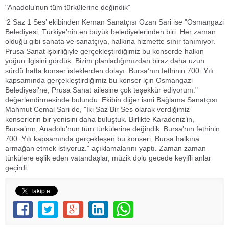
"Anadolu’nun tüm türkülerine değindik"
‘2 Saz 1 Ses’ ekibinden Keman Sanatçısı Ozan Sari ise "Osmangazi
Belediyesi, Türkiye’nin en büyük belediyelerinden biri. Her zaman
olduğu gibi sanata ve sanatçıya, halkına hizmette sınır tanımıyor.
Prusa Sanat işbirliğiyle gerçekleştirdiğimiz bu konserde halkın
yoğun ilgisini gördük. Bizim planladığımızdan biraz daha uzun
sürdü hatta konser isteklerden dolayı. Bursa’nın fethinin 700. Yılı
kapsamında gerçekleştirdiğimiz bu konser için Osmangazi
Belediyesi’ne, Prusa Sanat ailesine çok teşekkür ediyorum."
değerlendirmesinde bulundu. Ekibin diğer ismi Bağlama Sanatçısı
Mahmut Cemal Sari de, "İki Saz Bir Ses olarak verdiğimiz
konserlerin bir yenisini daha buluştuk. Birlikte Karadeniz’in,
Bursa’nın, Anadolu’nun tüm türkülerine değindik. Bursa’nın fethinin
700. Yılı kapsamında gerçekleşen bu konseri, Bursa halkına
armağan etmek istiyoruz." açıklamalarını yaptı. Zaman zaman
türkülere eşlik eden vatandaşlar, müzik dolu gecede keyifli anlar
geçirdi.