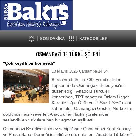
SON DAKİKA
KATEGORİLER
OSMANGAZİ'DE TÜRKÜ ŞÖLENİ
"Çok keyifli bir konserdi"
13 Mayıs 2026 Çarşamba 14:34
Bursa’nın fethinin 700. yılı etkinlikleri
kapsamında Osmangazi Belediyesi’nin
düzenlediği "Anadolu Türküleri"
konserinde, TRT sanatçısı Özlem Üngör
Kara ile Uğur Önür ve "2 Saz 1 Ses" ekibi
sahne aldı. Osmangazi Gösteri Merkezi’ni
dolduran müzikseverler, Anadolu’nun farklı yörelerinden
seslendirilen türkülere hep bir ağızdan eşlik etti.
Osmangazi Belediyesi’nin ev sahipliğinde Osmangazi Kent Konseyi
ve Prusa Sanat Derneği iş birliğiyle düzenlenen "Anadolu Türküleri"