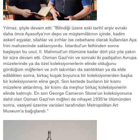
Yılmaz, şöyle devam etti: "Bilindiği üzere eski tarihî arşiv evrakı
daha önce Ayasofya'nın depo ve müştemilâtının içinde, kadim
askerî eşyalar, silahlar ve zırhlar ise cebehane olarak kullanılan Aya
İrini mahzeninde saklanıyordu. İstanbul'un fethinden sonra
başlayan bu usul, II. Mahmud'un ölümüne kadar dört yüz yıla yakın
bir süre devam etti. Osman Gazi'nin ve sonraki iki padişahın Avrupa
müzelerinde ya da özel koleksiyonerlerin elinde olduğunu
gördüğüm miğferleri ve zırh takımları da satıldıktan ya da elde
edildikten sonra, birkaç kuşak boyunca bir koleksiyonerden başka
bir koleksiyonerin eline geçti. Son kertede bunların bir kısmı
müzelere aktarılmış, bir kısmı da meşhur birkaç koleksiyonerin
elinde kalmıştı. En son George Cameron Stone'un koleksiyonuna
dahil olan Osman Gazi'nin miğferi de nihayet 1935'te ölümünden
sonra, vasiyeti üzerine varisleri tarafından Metropolitan Art
Museum'a bağışlandı."