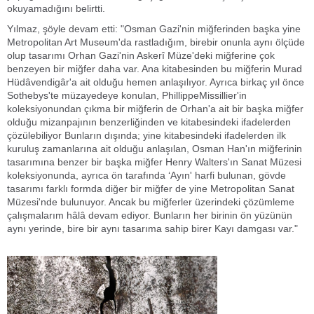
okuyamadığını belirtti.
Yılmaz, şöyle devam etti: "Osman Gazi'nin miğferinden başka yine
Metropolitan Art Museum'da rastladığım, birebir onunla aynı ölçüde
olup tasarımı Orhan Gazi'nin Askerî Müze'deki miğferine çok
benzeyen bir miğfer daha var. Ana kitabesinden bu miğferin Murad
Hüdâvendigâr'a ait olduğu hemen anlaşılıyor. Ayrıca birkaç yıl önce
Sothebys'te müzayedeye konulan, PhillippeMissillier'in
koleksiyonundan çıkma bir miğferin de Orhan'a ait bir başka miğfer
olduğu mizanpajının benzerliğinden ve kitabesindeki ifadelerden
çözülebiliyor Bunların dışında; yine kitabesindeki ifadelerden ilk
kuruluş zamanlarına ait olduğu anlaşılan, Osman Han'ın miğferinin
tasarımına benzer bir başka miğfer Henry Walters'ın Sanat Müzesi
koleksiyonunda, ayrıca ön tarafında ‘Ayın' harfi bulunan, gövde
tasarımı farklı formda diğer bir miğfer de yine Metropolitan Sanat
Müzesi'nde bulunuyor. Ancak bu miğferler üzerindeki çözümleme
çalışmalarım hâlâ devam ediyor. Bunların her birinin ön yüzünün
aynı yerinde, bire bir aynı tasarıma sahip birer Kayı damgası var."