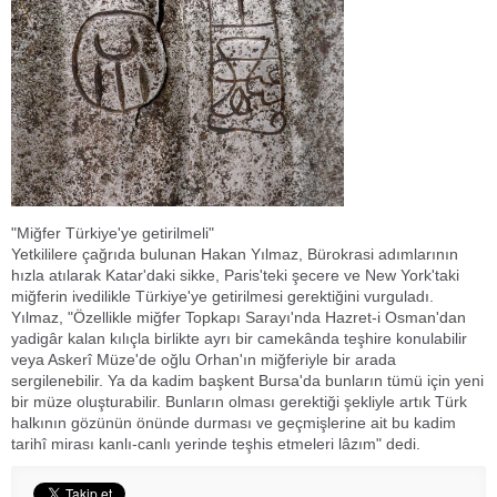
"Miğfer Türkiye'ye getirilmeli"
Yetkililere çağrıda bulunan Hakan Yılmaz, Bürokrasi adımlarının
hızla atılarak Katar'daki sikke, Paris'teki şecere ve New York'taki
miğferin ivedilikle Türkiye'ye getirilmesi gerektiğini vurguladı.
Yılmaz, "Özellikle miğfer Topkapı Sarayı'nda Hazret-i Osman'dan
yadigâr kalan kılıçla birlikte ayrı bir camekânda teşhire konulabilir
veya Askerî Müze'de oğlu Orhan'ın miğferiyle bir arada
sergilenebilir. Ya da kadim başkent Bursa'da bunların tümü için yeni
bir müze oluşturabilir. Bunların olması gerektiği şekliyle artık Türk
halkının gözünün önünde durması ve geçmişlerine ait bu kadim
tarihî mirası kanlı-canlı yerinde teşhis etmeleri lâzım" dedi.