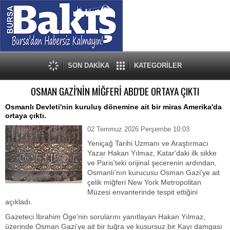
SON DAKİKA
KATEGORİLER
OSMAN GAZİ'NİN MİĞFERİ ABD'DE ORTAYA ÇIKTI
Osmanlı Devleti'nin kuruluş dönemine ait bir miras Amerika'da
ortaya çıktı.
02 Temmuz 2026 Perşembe 10:03
Yeniçağ Tarihi Uzmanı ve Araştırmacı
Yazar Hakan Yılmaz, Katar'daki ilk sikke
ve Paris'teki orijinal şecerenin ardından,
Osmanlı'nın kurucusu Osman Gazi'ye ait
çelik miğferi New York Metropolitan
Müzesi envanterinde tespit ettiğini
açıkladı.
Gazeteci İbrahim Öge'nin sorularını yanıtlayan Hakan Yılmaz,
üzerinde Osman Gazi'ye ait bir tuğra ve kusursuz bir Kayı damgası