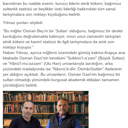
barındıran bu nadide eserin, kurucu liderin etnik kökeni, bağımsız
sultanlık statüsü ve beylikler üstü liderliği hakkındaki tüm sanal
tartışmalara son noktayı koyduğunu belirtti.
Yılmaz şunları söyledi:
"Bu miğfer Osman Bey'in bir 'Sultan' olduğunu, bağımsız bir devlet
kurduğunu doğrulamakla kalmıyor, onun uzun zamandır tartışılan
etnik kökeni ve kavmî statüsü ile ilgili tartışmalara da artık son
noktayı koyuyor."
Hakan Yılmaz, ayrıca miğferin üzerindeki gümüş kakma Arapça ana
kitabede Osman Gazi'nin kendisini "Sultânü'l-a‘zam" (Büyük Sultan)
ve "Hânü'l-mu‘azzam" (Ulu Han) unvanlarıyla tanıttığını, arka
yüzündeki madalyonda ise "Nâsırü'd-dîn ‘OsmânSultân" ifadesinin
yer aldığını açıkladı. Bu unvanların, Osman Gazi'nin bağımsız bir
sultan olmadığı yönündeki kurgusal akademik iddiaları tamamen
çürüttüğünü belirtti.