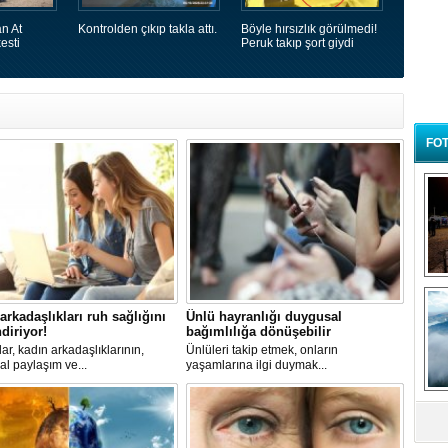
n At
Kontrolden çıkıp takla attı.
Böyle hırsızlık görülmedi!
esti
Peruk takıp şort giydi
FOT
B
t
arkadaşlıkları ruh sağlığını
Ünlü hayranlığı duygusal
diriyor!
bağımlılığa dönüşebilir
ar, kadın arkadaşlıklarının,
​Ünlüleri takip etmek, onların
l paylaşım ve...
yaşamlarına ilgi duymak...