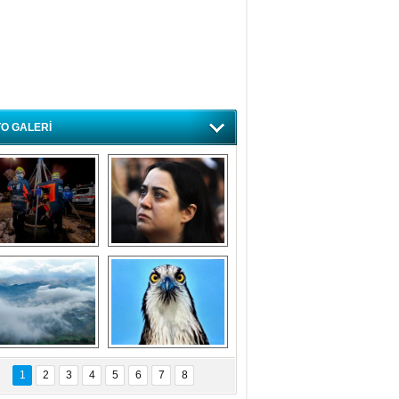
O GALERİ
ursa'da deprem 
Özlem ve minnetle 
atbikatı gerçeğini 
anıyoruz
aratmadı
Bursa'dan 
Balık Kartalı 
büyüleyen 
Bursa’da 
1
2
3
4
5
6
7
8
fotoğraflar
görüntülendi