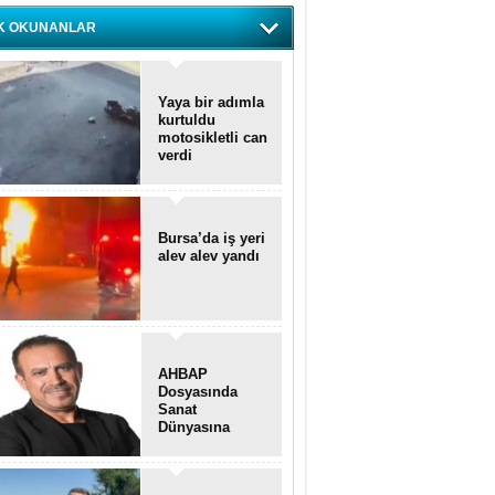
K OKUNANLAR
Yaya bir adımla
kurtuldu
motosikletli can
verdi
Bursa’da iş yeri
alev alev yandı
AHBAP
Dosyasında
Sanat
Dünyasına
Uzanan
Transferler