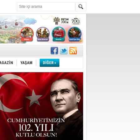
!
''
AGAZİN
YAŞAM
DİĞER »
ler