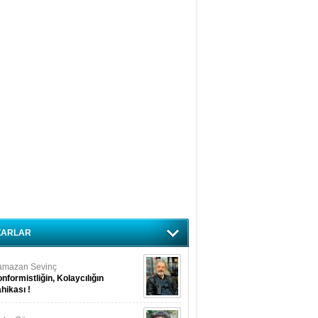
ZARLAR
amazan Sevinç
nformistliğin, Kolaycılığın
hikası !