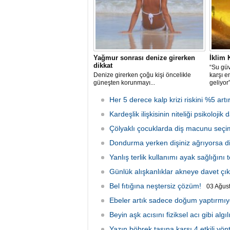
Yağmur sonrası denize girerken
İklim 
dikkat
“Su güv
Denize girerken çoğu kişi öncelikle
karşı en
güneşten korunmayı...
geliyor
Her 5 derece kalp krizi riskini %5 artı
Kardeşlik ilişkisinin niteliği psikolojik d
Çölyaklı çocuklarda diş macunu seçi
Dondurma yerken dişiniz ağrıyorsa di
Yanlış terlik kullanımı ayak sağlığını 
Günlük alışkanlıklar akneye davet çık
Bel fıtığına neştersiz çözüm!
03 Ağust
Ebeler artık sadece doğum yaptırmıy
Beyin aşk acısını fiziksel acı gibi algıl
Yazın böbrek taşına karşı 4 etkili yö