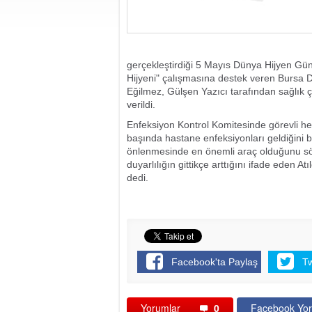
gerçekleştirdiği 5 Mayıs Dünya Hijyen Gü
Hijyeni" çalışmasına destek veren Bursa D
Eğilmez, Gülşen Yazıcı tarafından sağlık ça
verildi.
Enfeksiyon Kontrol Komitesinde görevli he
başında hastane enfeksiyonları geldiğini beli
önlenmesinde en önemli araç olduğunu söy
duyarlılığın gittikçe arttığını ifade eden
dedi.
Facebook'ta Paylaş
T
Yorumlar
0
Facebook Yor