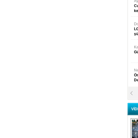
Ay
Cu
k
Do
LG
şü
Ka
Gü
Ne
Ön
D
Y
Di
VİD
Ni
Si
D