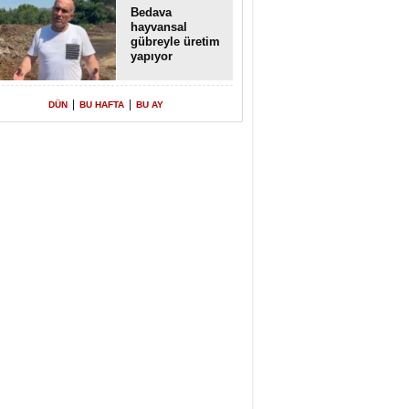
Bedava
hayvansal
gübreyle üretim
yapıyor
|
|
DÜN
BU HAFTA
BU AY