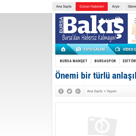
Ana Sayfa
Günün Haberleri
Arşiv
Siten
BURSA MANŞET
BURSASPOR
EDİTÖR
Önemi bir türlü anlaşı
Ana Sayfa
»
Yaşam