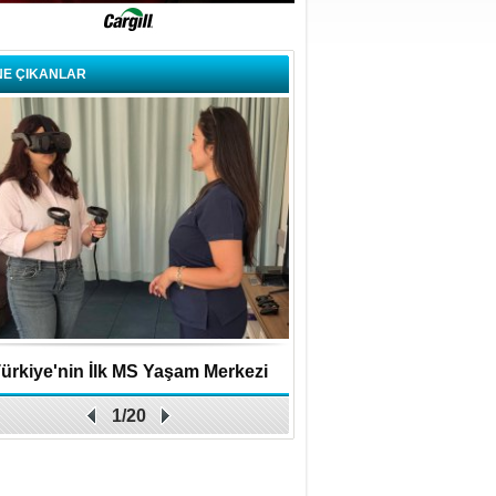
NE ÇIKANLAR
ürkiye'nin İlk MS Yaşam Merkezi
Uygulamalar yerini y
1/20
Açıldı
bırakıyor