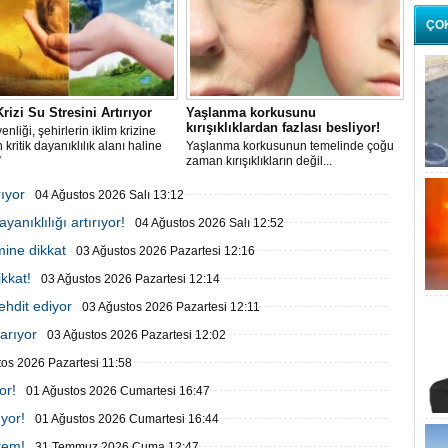
ÇO
Krizi Su Stresini Artırıyor
Yaşlanma korkusunu
kırışıklıklardan fazlası besliyor!
enliği, şehirlerin iklim krizine
 kritik dayanıklılık alanı haline
Yaşlanma korkusunun temelinde çoğu
”
zaman kırışıklıkların değil...
rıyor
04 Ağustos 2026 Salı 13:12
ayanıklılığı artırıyor!
04 Ağustos 2026 Salı 12:52
mine dikkat
03 Ağustos 2026 Pazartesi 12:16
kkat!
03 Ağustos 2026 Pazartesi 12:14
tehdit ediyor
03 Ağustos 2026 Pazartesi 12:11
arıyor
03 Ağustos 2026 Pazartesi 12:02
os 2026 Pazartesi 11:58
or!
01 Ağustos 2026 Cumartesi 16:47
ıyor!
01 Ağustos 2026 Cumartesi 16:44
ntem!
31 Temmuz 2026 Cuma 12:47