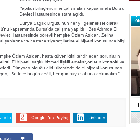
Yapılan bilinçlendirme çalışmaları kapsamında Bursa
Devlet Hastanesinde stant açıldı.
Ö
Dünya Sağlık Örgütü'nün her yıl geleneksel olarak
nü'nü kapsamında Bursa'da çalışma yapıldı. "Beş Adımda El
evlet Hastanesinde görevli hemşire Özlem Atılgan, Zeliha
lışanlarına ve hastane ziyaretçilerine el hijyeni konusunda bilgi
mşire Özlem Atılgan, hasta güvenliğini tehdit eden sorunların
rtti. El hijyeni, sağlık hizmeti ilişkili enfeksiyonların kontrolü ve
ledi. Dünyada olduğu gibi ülkemizde de el hijyeni konusunda
 Atılgan, "Sadece bugün değil, her gün suya sabuna dokunalım."
T
weetle
Google+'da Paylaş
LinkedIn
umları