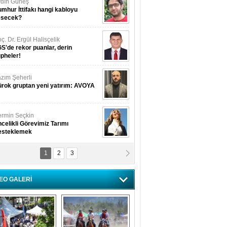
dın Güneş
mhur İttifakı hangi kabloyu
esecek?
ç. Dr. Ergül Halisçelik
S'de rekor puanlar, derin
pheler!
zım Şeherli
rok gruptan yeni yatırım: AVOYA
rmin Seçkin
celikli Görevimiz Tarımı
esteklemek
1
2
3
USUF BEREKET
kkat! Havalar ısınıyor!
EO GALERİ
lüfer Menekli Buzcular
z Hiç Kelebeklerin Sesini
uydunuz Mu?