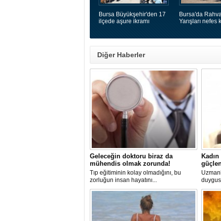
Bursa Büyükşehir'den 17
Bursa'da Rahva
ilçede aşure ikramı
Yarışları nefes k
Diğer Haberler
Geleceğin doktoru biraz da
Kadın 
mühendis olmak zorunda!
güçlen
​Tıp eğitiminin kolay olmadığını, bu
​Uzmanl
zorluğun insan hayatını...
duygusa