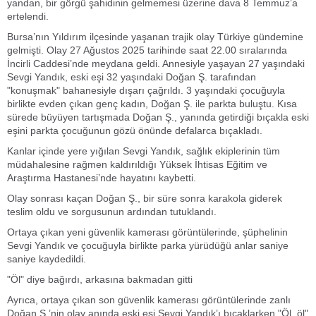
yandan, bir görgü şahidinin gelmemesi üzerine dava 8 Temmuz’a
ertelendi.
Bursa’nın Yıldırım ilçesinde yaşanan trajik olay Türkiye gündemine
gelmişti. Olay 27 Ağustos 2025 tarihinde saat 22.00 sıralarında
İncirli Caddesi’nde meydana geldi. Annesiyle yaşayan 27 yaşındaki
Sevgi Yandık, eski eşi 32 yaşındaki Doğan Ş. tarafından
"konuşmak" bahanesiyle dışarı çağrıldı. 3 yaşındaki çocuğuyla
birlikte evden çıkan genç kadın, Doğan Ş. ile parkta buluştu. Kısa
sürede büyüyen tartışmada Doğan Ş., yanında getirdiği bıçakla eski
eşini parkta çocuğunun gözü önünde defalarca bıçakladı.
Kanlar içinde yere yığılan Sevgi Yandık, sağlık ekiplerinin tüm
müdahalesine rağmen kaldırıldığı Yüksek İhtisas Eğitim ve
Araştırma Hastanesi’nde hayatını kaybetti.
Olay sonrası kaçan Doğan Ş., bir süre sonra karakola giderek
teslim oldu ve sorgusunun ardından tutuklandı.
Ortaya çıkan yeni güvenlik kamerası görüntülerinde, şüphelinin
Sevgi Yandık ve çocuğuyla birlikte parka yürüdüğü anlar saniye
saniye kaydedildi.
"Öl" diye bağırdı, arkasına bakmadan gitti
Ayrıca, ortaya çıkan son güvenlik kamerası görüntülerinde zanlı
Doğan Ş.’nin olay anında eski eşi Sevgi Yandık’ı bıçaklarken "Öl, öl"