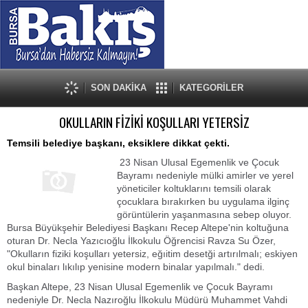
SON DAKİKA
KATEGORİLER
OKULLARIN FİZİKİ KOŞULLARI YETERSİZ
Temsili belediye başkanı, eksiklere dikkat çekti.
23 Nisan Ulusal Egemenlik ve Çocuk
Bayramı nedeniyle mülki amirler ve yerel
yöneticiler koltuklarını temsili olarak
çocuklara bırakırken bu uygulama ilginç
görüntülerin yaşanmasına sebep oluyor.
Bursa Büyükşehir Belediyesi Başkanı Recep Altepe'nin koltuğuna
oturan Dr. Necla Yazıcıoğlu İlkokulu Öğrencisi Ravza Su Özer,
"Okulların fiziki koşulları yetersiz, eğıitim desetği artırılmalı; eskiyen
okul binaları lıkılıp yenisine modern binalar yapılmalı." dedi.
Başkan Altepe, 23 Nisan Ulusal Egemenlik ve Çocuk Bayramı
nedeniyle Dr. Necla Nazıroğlu İlkokulu Müdürü Muhammet Vahdi