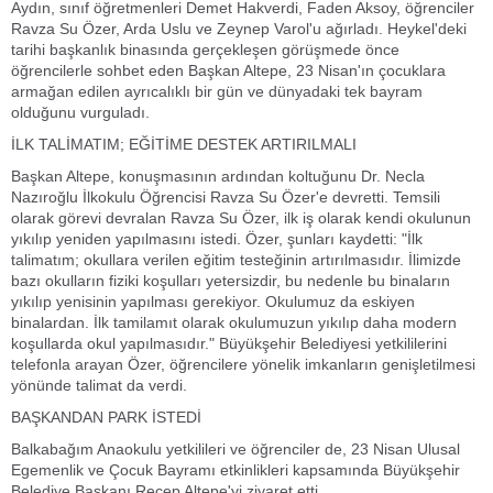
Aydın, sınıf öğretmenleri Demet Hakverdi, Faden Aksoy, öğrenciler
Ravza Su Özer, Arda Uslu ve Zeynep Varol'u ağırladı. Heykel'deki
tarihi başkanlık binasında gerçekleşen görüşmede önce
öğrencilerle sohbet eden Başkan Altepe, 23 Nisan'ın çocuklara
armağan edilen ayrıcalıklı bir gün ve dünyadaki tek bayram
olduğunu vurguladı.
İLK TALİMATIM; EĞİTİME DESTEK ARTIRILMALI
Başkan Altepe, konuşmasının ardından koltuğunu Dr. Necla
Nazıroğlu İlkokulu Öğrencisi Ravza Su Özer'e devretti. Temsili
olarak görevi devralan Ravza Su Özer, ilk iş olarak kendi okulunun
yıkılıp yeniden yapılmasını istedi. Özer, şunları kaydetti: "İlk
talimatım; okullara verilen eğitim testeğinin artırılmasıdır. İlimizde
bazı okulların fiziki koşulları yetersizdir, bu nedenle bu binaların
yıkılıp yenisinin yapılması gerekiyor. Okulumuz da eskiyen
binalardan. İlk tamilamıt olarak okulumuzun yıkılıp daha modern
koşullarda okul yapılmasıdır." Büyükşehir Belediyesi yetkililerini
telefonla arayan Özer, öğrencilere yönelik imkanların genişletilmesi
yönünde talimat da verdi.
BAŞKANDAN PARK İSTEDİ
Balkabağım Anaokulu yetkilileri ve öğrenciler de, 23 Nisan Ulusal
Egemenlik ve Çocuk Bayramı etkinlikleri kapsamında Büyükşehir
Belediye Başkanı Recep Altepe'yi ziyaret etti.