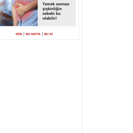
Yemek sonrası
şişkinliğin
sebebi bu
olabilir!
|
|
DÜN
BU HAFTA
BU AY