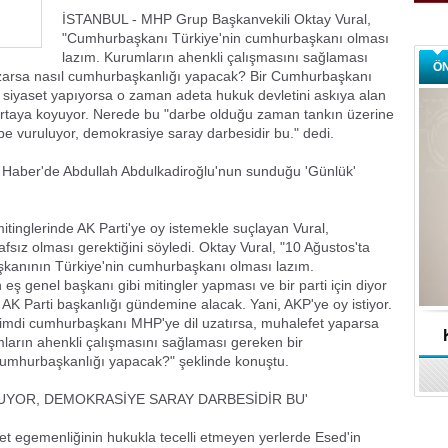
İSTANBUL - MHP Grup Başkanvekili Oktay Vural,
"Cumhurbaşkanı Türkiye'nin cumhurbaşkanı olması
lazım. Kurumların ahenkli çalışmasını sağlaması
Ö
zarsa nasıl cumhurbaşkanlığı yapacak? Bir Cumhurbaşkanı
, siyaset yapıyorsa o zaman adeta hukuk devletini askıya alan
u ortaya koyuyor. Nerede bu "darbe olduğu zaman tankın üzerine
be vuruluyor, demokrasiye saray darbesidir bu." dedi.
Haber'de Abdullah Abdulkadiroğlu'nun sunduğu 'Günlük'
inglerinde AK Parti'ye oy istemekle suçlayan Vural,
ız olması gerektiğini söyledi. Oktay Vural, "10 Ağustos'ta
kanının Türkiye'nin cumhurbaşkanı olması lazım.
ş genel başkanı gibi mitingler yapması ve bir parti için diyor
 AK Parti başkanlığı gündemine alacak. Yani, AKP'ye oy istiyor.
mdi cumhurbaşkanı MHP'ye dil uzatırsa, muhalefet yaparsa
umların ahenkli çalışmasını sağlaması gereken bir
umhurbaşkanlığı yapacak?" şeklinde konuştu.
UYOR, DEMOKRASİYE SARAY DARBESİDİR BU'
llet egemenliğinin hukukla tecelli etmeyen yerlerde Esed'in