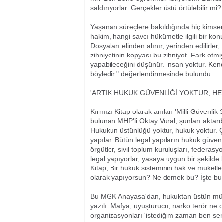
saldırıyorlar. Gerçekler üstü örtülebilir m
Yaşanan süreçlere bakıldığında hiç kimseni
hakim, hangi savcı hükümetle ilgili bir kon
Dosyaları elinden alınır, yerinden edilirler,
zihniyetinin kopyası bu zihniyet. Fark etmi
yapabileceğini düşünür. İnsan yoktur. Kendi
böyledir." değerlendirmesinde bulundu.
'ARTIK HUKUK GÜVENLİĞİ YOKTUR, HE
Kırmızı Kitap olarak anılan 'Milli Güvenlik
bulunan MHP'li Oktay Vural, şunları aktard
Hukukun üstünlüğü yoktur, hukuk yoktur. 
yapılar. Bütün legal yapıların hukuk güvenli
örgütler, sivil toplum kuruluşları, federasyo
legal yapıyorlar, yasaya uygun bir şekilde 
Kitap; Bir hukuk sisteminin hak ve mükellef
olarak yapıyorsun? Ne demek bu? İşte bu d
Bu MGK Anayasa'dan, hukuktan üstün mü? 
yazılı. Mafya, uyuşturucu, narko terör ne o
organizasyonları 'istediğim zaman ben seni