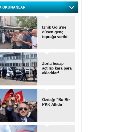
K OKUNANLAR
İznik Gölü'ne
düşen genç
toprağa verildi
Zorla hesap
açtırıp kara para
akladılar!
Özdağ: “Bu Bir
PKK Affıdır”