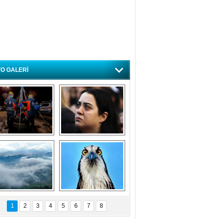
O GALERİ
ursa'da deprem 
Özlem ve minnetle 
atbikatı gerçeğini 
anıyoruz
aratmadı
Bursa'dan 
Balık Kartalı 
büyüleyen 
Bursa’da 
1
2
3
4
5
6
7
8
fotoğraflar
görüntülendi