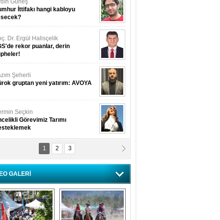
dın Güneş
mhur İttifakı hangi kabloyu
esecek?
ç. Dr. Ergül Halisçelik
S'de rekor puanlar, derin
pheler!
zım Şeherli
rok gruptan yeni yatırım: AVOYA
rmin Seçkin
celikli Görevimiz Tarımı
esteklemek
1
2
3
USUF BEREKET
kkat! Havalar ısınıyor!
EO GALERİ
lüfer Menekli Buzcular
z Hiç Kelebeklerin Sesini
uydunuz Mu?