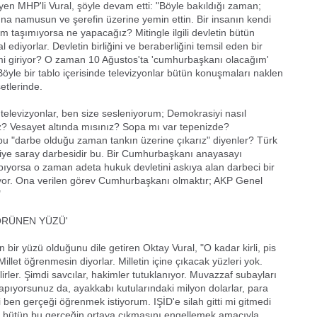
iyen MHP'li Vural, şöyle devam etti: "Böyle bakıldığı zaman;
ına namusun ve şerefin üzerine yemin ettin. Bir insanın kendi
am taşımıyorsa ne yapacağız? Mitingle ilgili devletin bütün
al ediyorlar. Devletin birliğini ve beraberliğini temsil eden bir
mi giriyor? O zaman 10 Ağustos'ta 'cumhurbaşkanı olacağım'
Böyle bir tablo içerisinde televizyonlar bütün konuşmaları naklen
etlerinde.
televizyonlar, ben size sesleniyorum; Demokrasiyi nasıl
? Vesayet altında mısınız? Sopa mı var tepenizde?
 "darbe olduğu zaman tankın üzerine çıkarız" diyenler? Türk
ye saray darbesidir bu. Bir Cumhurbaşkanı anayasayı
apıyorsa o zaman adeta hukuk devletini askıya alan darbeci bir
yuyor. Ona verilen görev Cumhurbaşkanı olmaktır; AKP Genel
"
ÖRÜNEN YÜZÜ'
bir yüzü olduğunu dile getiren Oktay Vural, "O kadar kirli, pis
Millet öğrenmesin diyorlar. Milletin içine çıkacak yüzleri yok.
lirler. Şimdi savcılar, hakimler tutuklanıyor. Muvazzaf subayları
 yapıyorsunuz da, ayakkabı kutularındaki milyon dolarlar, para
li ben gerçeği öğrenmek istiyorum. IŞİD'e silah gitti mi gitmedi
 bütün bu gerçeğin ortaya çıkmasını engellemek amacıyla