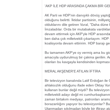
'AKP İLE HDP ARASINDA ÇAKMA BİR GER
AK Parti ve HDP'nin danışıklı dövüş yaptığı
olduğunu belirtti. İktidar partisinin, milliy
olduklarını dile getiren Vural, "Daha dü
İmzaladılar. Orda bir mutabakata vardıklar
devam ettirmek için AKP'yle HDP arasında ş
ben daha çok milletvekili çıkartayım. HDP d
koalisyonla devam ettiririm. HDP barajı ge
Bu tamamen AKP'ye oy vermiş ama bu gidi
amacıyla uydurulmuş bir çakma gerilim. Am
olanları bu kavgayla kendisinden kopmasını 
MERAL AKŞENER'E ATILAN İFTİRA
Bir televizyon kanalında Latif Erdoğan ile 
ahlaksızlık olduğunu ifade eden Oktay Vur
kullanan bunlar değil miydi? Bu televizyo
milletvekili adayı değil mi cumhurbaşkanın
zaman birtakım medyayı, patronları aramak 
borazanlığını yapıyor bu televizyonlar? Bu
Utanmadan sıkılmadan böyle bir iftirayı at