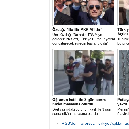
Özdağ: “Bu Bir PKK Affıdır”
Türkiy
Açıldı
Ümit Özdağ: “Bu hafta TBMM’ye
gelecek PKK affı, Türkiye Cumhuriyeti’ni
Türkiye
dönüştürecek sürecin başlangıcıdır”
bütünc
başladı
Oğlunun katili ile 3 gün sonra
Patlay
nikâh masasına oturdu
yaktı!
Dört yaşındaki oğlunun katili ile 3 gün
Mersin
sonra nikâh masasına oturdu
9 aylık
MSB'den Terörsüz Türkiye Açıklamas