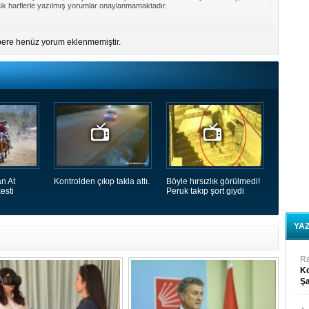
k harflerle yazılmış yorumlar onaylanmamaktadır.
ere henüz yorum eklenmemiştir.
n At
Kontrolden çıkıp takla attı.
Böyle hırsızlık görülmedi!
esti
Peruk takıp şort giydi
YA
R
Ko
Şa