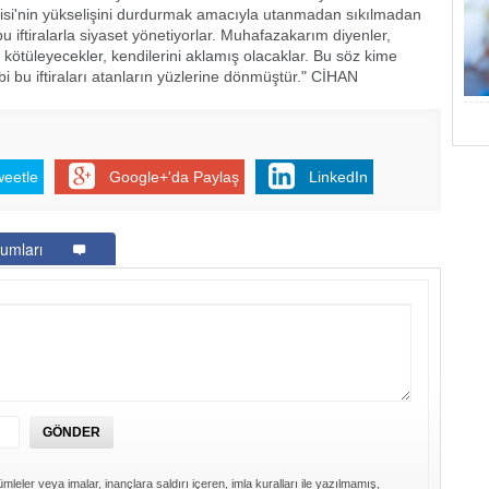
tisi'nin yükselişini durdurmak amacıyla utanmadan sıkılmadan
bu iftiralarla siyaset yönetiyorlar. Muhafazakarım diyenler,
zi kötüleyecekler, kendilerini aklamış olacaklar. Bu söz kime
bu iftiraları atanların yüzlerine dönmüştür." CİHAN
weetle
Google+'da Paylaş
LinkedIn
umları
mleler veya imalar, inançlara saldırı içeren, imla kuralları ile yazılmamış,