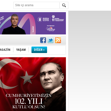
AGAZİN
YAŞAM
DİĞER »
!
''