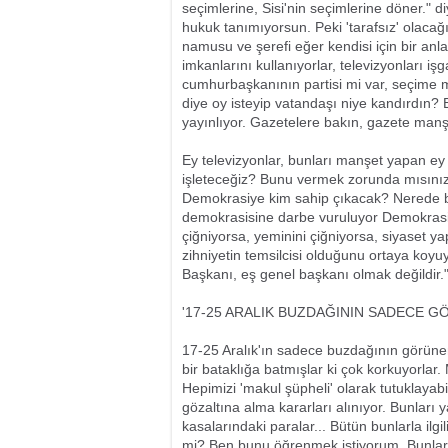
seçimlerine, Sisi'nin seçimlerine döner." d
hukuk tanımıyorsun. Peki 'tarafsız' olacağ
namusu ve şerefi eğer kendisi için bir anl
imkanlarını kullanıyorlar, televizyonları işg
cumhurbaşkanının partisi mi var, seçime 
diye oy isteyip vatandaşı niye kandırdın? 
yayınlıyor. Gazetelere bakın, gazete manş
Ey televizyonlar, bunları manşet yapan ey 
işleteceğiz? Bunu vermek zorunda mısınız
Demokrasiye kim sahip çıkacak? Nerede bu
demokrasisine darbe vuruluyor Demokrasi
çiğniyorsa, yeminini çiğniyorsa, siyaset y
zihniyetin temsilcisi olduğunu ortaya ko
Başkanı, eş genel başkanı olmak değildir.
'17-25 ARALIK BUZDAĞININ SADECE G
17-25 Aralık'ın sadece buzdağının görünen 
bir bataklığa batmışlar ki çok korkuyorlar. 
Hepimizi 'makul şüpheli' olarak tutuklayabi
gözaltına alma kararları alınıyor. Bunları
kasalarındaki paralar... Bütün bunlarla ilgi
mi? Ben bunu öğrenmek istiyorum. Bunlar