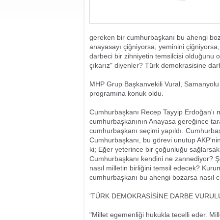
gereken bir cumhurbaşkanı bu ahengi bo
anayasayı çiğniyorsa, yeminini çiğniyorsa
darbeci bir zihniyetin temsilcisi olduğun
çıkarız" diyenler? Türk demokrasisine dar
MHP Grup Başkanvekili Vural, Samanyolu 
programına konuk oldu.
Cumhurbaşkanı Recep Tayyip Erdoğan'ı mit
cumhurbaşkanının Anayasa gereğince tarafs
cumhurbaşkanı seçimi yapıldı. Cumhurbaş
Cumhurbaşkanı, bu görevi unutup AKP'nin e
ki; Eğer yeterince bir çoğunluğu sağlarsak
Cumhurbaşkanı kendini ne zannediyor? Şi
nasıl milletin birliğini temsil edecek? Kur
cumhurbaşkanı bu ahengi bozarsa nasıl c
'TÜRK DEMOKRASİSİNE DARBE VURUL
"Millet egemenliği hukukla tecelli eder. Mi