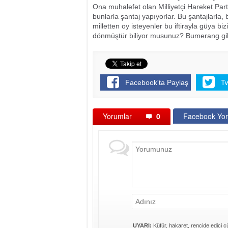
Ona muhalefet olan Milliyetçi Hareket Par
bunlarla şantaj yapıyorlar. Bu şantajlarla, 
milletten oy isteyenler bu iftirayla güya bi
dönmüştür biliyor musunuz? Bumerang gibi 
Facebook'ta Paylaş
T
Yorumlar
0
Facebook Yor
UYARI:
Küfür, hakaret, rencide edici cü