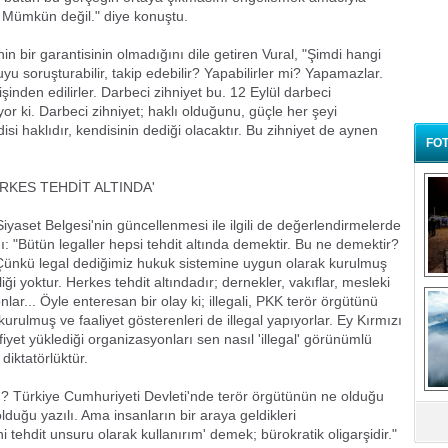
i? Mümkün değil." diye konuştu.
n bir garantisinin olmadığını dile getiren Vural, "Şimdi hangi
uyu soruşturabilir, takip edebilir? Yapabilirler mi? Yapamazlar.
 işinden edilirler. Darbeci zihniyet bu. 12 Eylül darbeci
yor ki. Darbeci zihniyet; haklı olduğunu, güçle her şeyi
si haklıdır, kendisinin dediği olacaktır. Bu zihniyet de aynen
FOT
RKES TEHDİT ALTINDA'
 Siyaset Belgesi'nin güncellenmesi ile ilgili de değerlendirmelerde
ı: "Bütün legaller hepsi tehdit altında demektir. Bu ne demektir?
Çünkü legal dediğimiz hukuk sistemine uygun olarak kurulmuş
ği yoktur. Herkes tehdit altındadır; dernekler, vakıflar, mesleki
B
t
nlar... Öyle enteresan bir olay ki; illegali, PKK terör örgütünü
kurulmuş ve faaliyet gösterenleri de illegal yapıyorlar. Ey Kırmızı
iyet yüklediği organizasyonları sen nasıl 'illegal' görünümlü
iktatörlüktür.
Türkiye Cumhuriyeti Devleti'nde terör örgütünün ne olduğu
lduğu yazılı. Ama insanların bir araya geldikleri
 tehdit unsuru olarak kullanırım' demek; bürokratik oligarşidir."