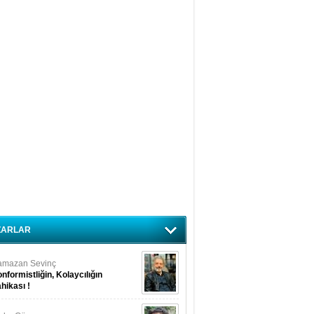
ZARLAR
amazan Sevinç
nformistliğin, Kolaycılığın
hikası !