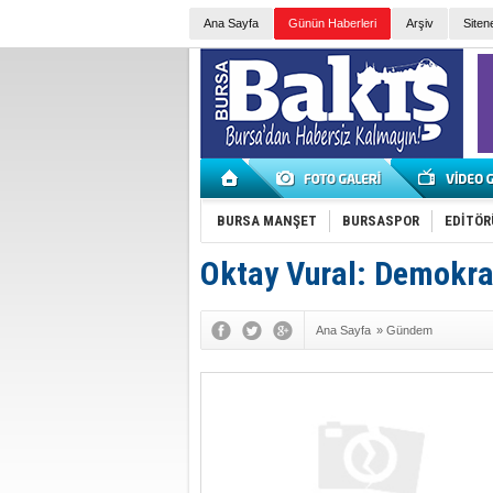
Ana Sayfa
Günün Haberleri
Arşiv
Siten
BURSA MANŞET
BURSASPOR
EDİTÖR
Oktay Vural: Demokras
Ana Sayfa
»
Gündem