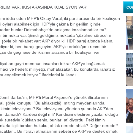
İLİM VAR, İKİSİ ARASINDA KOALİSYON VAR'
ÇO
nı iddia eden MHP'li Oktay Vural, iki parti arasında bir koalisyon
etçi oyları alabilmek için HDP'yle çakma bir gerilim içinde
ne kadar bunlar Dolmabahçe'de anlaşma imzalamadılar mı?
ı bir nokta var. Şimdi geldiğimiz noktada 'çözülme sürece'ni
öyle bir rekabet var: AKP diyor ki; HDP baraj altında kalsın,
iyor ki; ben barajı geçeyim, AKP'yle ortaklığımı resmi bir
çse de geçmese de ikisinin arasında bir koalisyon var.
şattan gayri memnun insanları tekrar AKP'ye bağlamak
acı ve hedefi; milliyetçi, muhafazakar, bu konularda rahatsız
engellemek istiyor." ifadelerini kullandı.
Cemil Barlas'ın, MHP'li Meral Akşener'e yönelik iftiralarının
al, şöyle konuştu: "Bu ahlaksızlığı miting meydanlarında
n kimin televizyonu? Bu televizyonu yöneten şu anda AKP'den
ın damadı? Kardeşi değil mi? Kendisini eleştiren yazılar olduğu
suretiyle 'dükkan senin, bunları at' diyordu. Peki kimin
nlarla ilgili bırakın hukuku, ahlak nerede ahlak? Değer nerede?
acaklar... Bu iftirayı atmalarının sebebi de AKP'ye destek olmak.