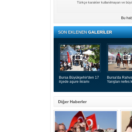
Türkçe karakter kullanılmayan ve büyü
Bu hab
SON EKLENEN
GALERİLER
Bursa Büyükşehir'den 17
Bursa'da Rahva
ilçede aşure ikramı
Yarışları nefes k
Diğer Haberler