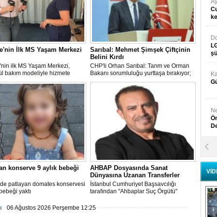
Ay
Cu
k
Do
LG
e'nin İlk MS Yaşam Merkezi
Sarıbal: Mehmet Şimşek Çiftçinin
şü
Belini Kırdı
'nin ilk MS Yaşam Merkezi,
CHP'li Orhan Sarıbal: Tarım ve Orman
ül bakım modeliyle hizmete
Bakanı sorumluluğu yurttaşa bırakıyor;
Ka
Mehmet Şimşek enflasyonun değil,
Gü
çiftçinin belini kırdı
Ne
Ön
D
Y
Di
an konserve 9 aylık bebeği
AHBAP Dosyasında Sanat
VİD
Dünyasına Uzanan Transferler
Ni
’de patlayan domates konservesi
İstanbul Cumhuriyet Başsavcılığı
Si
 bebeği yaktı
tarafından "Ahbaplar Suç Örgütü"
iddiasıyla yürütülen...
D
ı
06 Ağustos 2026 Perşembe 12:25