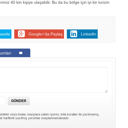
erimiz 40 bin kişiye ulaşabilir. Bu da bu bölge için iyi bir turizm
weetle
Google+'da Paylaş
LinkedIn
umları
mleler veya imalar, inançlara saldırı içeren, imla kuralları ile yazılmamış,
k harflerle yazılmış yorumlar onaylanmamaktadır.