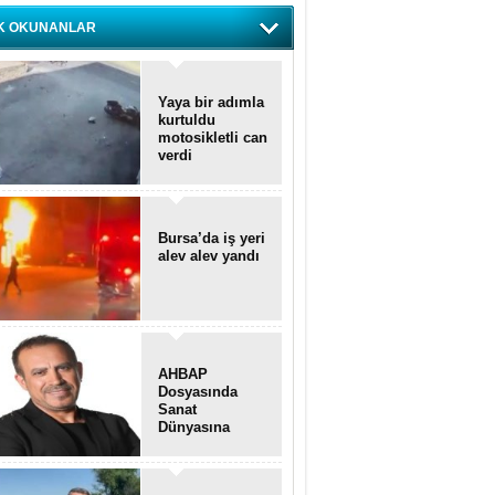
K OKUNANLAR
Yaya bir adımla
kurtuldu
motosikletli can
verdi
Bursa’da iş yeri
alev alev yandı
AHBAP
Dosyasında
Sanat
Dünyasına
Uzanan
Transferler