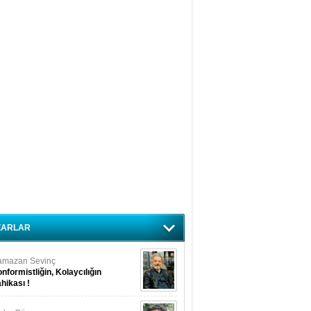
ZARLAR
amazan Sevinç
nformistliğin, Kolaycılığın
hikası !