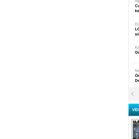
Ay
Cu
k
Do
LG
şü
Ka
Gü
Ne
Ön
D
Y
Di
VİD
Ni
Si
D