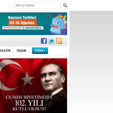
ler
AGAZİN
YAŞAM
DİĞER »
iyor
m
k ihracat