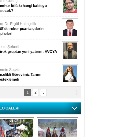
dın Güneş
mhur İttifakı hangi kabloyu
esecek?
ç. Dr. Ergül Halisçelik
S'de rekor puanlar, derin
pheler!
zım Şeherli
rok gruptan yeni yatırım: AVOYA
rmin Seçkin
celikli Görevimiz Tarımı
esteklemek
1
2
3
USUF BEREKET
kkat! Havalar ısınıyor!
EO GALERİ
lüfer Menekli Buzcular
z Hiç Kelebeklerin Sesini
uydunuz Mu?