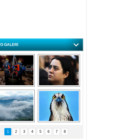
O GALERİ
ursa'da deprem 
Özlem ve minnetle 
atbikatı gerçeğini 
anıyoruz
aratmadı
Bursa'dan 
Balık Kartalı 
büyüleyen 
Bursa’da 
1
2
3
4
5
6
7
8
fotoğraflar
görüntülendi