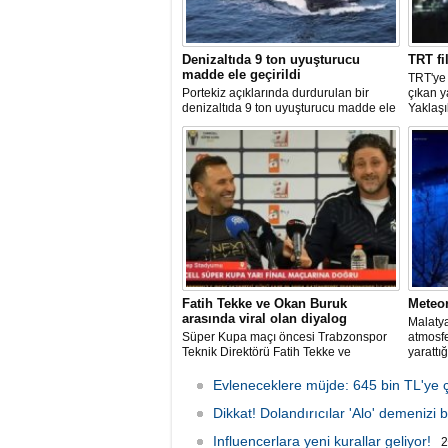
Denizaltıda 9 ton uyuşturucu
TRT fi
madde ele geçirildi
TRT'ye
Portekiz açıklarında durdurulan bir
çıkan 
denizaltıda 9 ton uyuşturucu madde ele
Yaklaşı
geçirilirken, ülke tarihinin en büyük
kurulu
uyuşturucu operasyonlarından biri
bir ned
olarak kayda geçen baskında 4 kişi
bölgeye
gözaltına alındı.
edildi.
Fatih Tekke ve Okan Buruk
Meteo
arasında viral olan diyalog
Malatya
Süper Kupa maçı öncesi Trabzonspor
atmosf
Teknik Direktörü Fatih Tekke ve
yarattığ
Galatasaray Teknik Direktörü Okan
anlar g
Buruk arasında kilo üzerinden geçen
Evleneceklere müjde: 645 bin TL'ye ç
esprili sohbet sosyal medyada gündem
oldu.
Dikkat! Dolandırıcılar 'Alo' demenizi b
Influencerlara yeni kurallar geliyor!
2