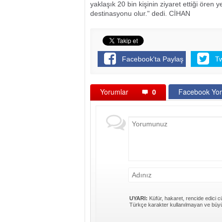
yaklaşık 20 bin kişinin ziyaret ettiği ören y
destinasyonu olur." dedi. CİHAN
Facebook'ta Paylaş
T
Yorumlar
0
Facebook Yor
UYARI:
Küfür, hakaret, rencide edici cü
Türkçe karakter kullanılmayan ve büyü