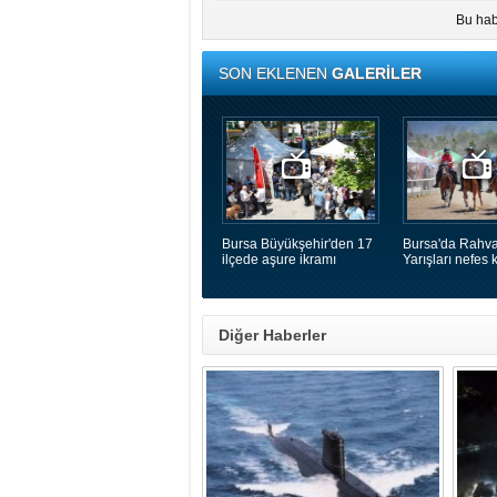
Bu hab
SON EKLENEN
GALERİLER
Bursa Büyükşehir'den 17
Bursa'da Rahva
ilçede aşure ikramı
Yarışları nefes k
Diğer Haberler