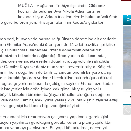
MUĞLA - Muğla'nın Fethiye ilçesinde, Ölüdeniz
koylarında bulunan Aya Nikola Adası turizme
kazandırılıyor. Adada incelemelerde bulunan Vali Amir
Ö
lere göre bu ören yeri, Hristiyan âleminin Kudüs'e giderken
en yeri, bünyesinde barındırdığı Bizans dönemine ait eserlerle
inen Gemiler Adası'ndaki ören yerinde 11 adet bazilika tipi kilise,
nıçlar bulunması sebebiyle Bizans döneminin önemli dinî
 denizden teknelerle sağlandığı ören yerinin üst kısmında,
stler, ören yerindeki eserleri doğal yürüyüş yolu ile rahatlıkla
se Gemiler Koyu ve deniz manzarası seyredilebiliyor. Bölgede
rinin hem doğa hem de tarih açısından önemli bir yere sahip
tin kurulduğu ören yerinde birçok kilise bulunduğuna dikkati
 uğradığı yerlerin başında geldiğini söyledi. Günümüze kadar
 isteyenler için doğa içinde çok güzel bir yürüyüş yolu
büyük kiliseleri birbirine bağlayan tüneller olduğuna değinen
dile getirdi. Amir Çiçek, yılda yaklaşık 20 bin kişinin ziyaret ettiği
r ve geçmişi hakkında bilgi verdiğini söyledi.
met etmesi için restorasyon çalışması yapılması gerektiğini
rasyon yapılması gerektiğini gördük. Koruma planı yapıldıktan
ması yapmayı planlıyoruz. Bu yapıldığı takdirde, geçen yıl