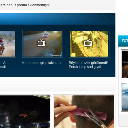
ere henüz yorum eklenmemiştir.
FOT
n At
Kontrolden çıkıp takla attı.
Böyle hırsızlık görülmedi!
esti
Peruk takıp şort giydi
B
t