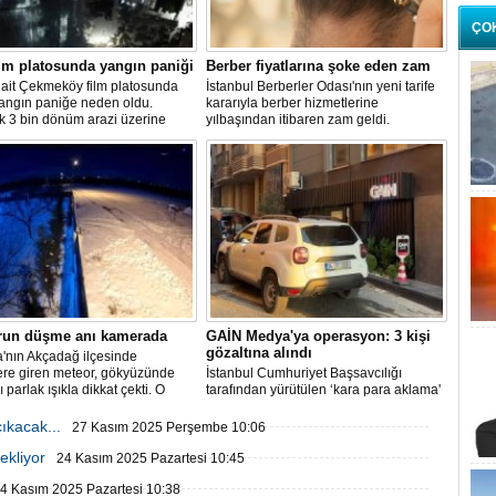
ÇO
lm platosunda yangın paniği
Berber fiyatlarına şoke eden zam
 ait Çekmeköy film platosunda
İstanbul Berberler Odası'nın yeni tarife
yangın paniğe neden oldu.
kararıyla berber hizmetlerine
k 3 bin dönüm arazi üzerine
yılbaşından itibaren zam geldi.
 platoda henüz belirlenemeyen
enle çıkan yangın sonrası
 çok sayıda itfaiye ekibi sevk
run düşme anı kamerada
GAİN Medya'ya operasyon: 3 kişi
gözaltına alındı
'nın Akçadağ ilçesinde
ere giren meteor, gökyüzünde
İstanbul Cumhuriyet Başsavcılığı
ı parlak ışıkla dikkat çekti. O
tarafından yürütülen ‘kara para aklama'
üvenlik kameralarına yansıdı.
soruşturması kapsamında GAİN
Medya'ya operasyon düzenlendi.
ıkacak...
27 Kasım 2025 Perşembe 10:06
ekliyor
24 Kasım 2025 Pazartesi 10:45
4 Kasım 2025 Pazartesi 10:38