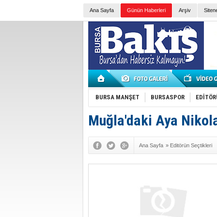
Ana Sayfa
Günün Haberleri
Arşiv
Siten
BURSA MANŞET
BURSASPOR
EDİTÖR
Muğla'daki Aya Nikol
Ana Sayfa
»
Editörün Seçtikleri