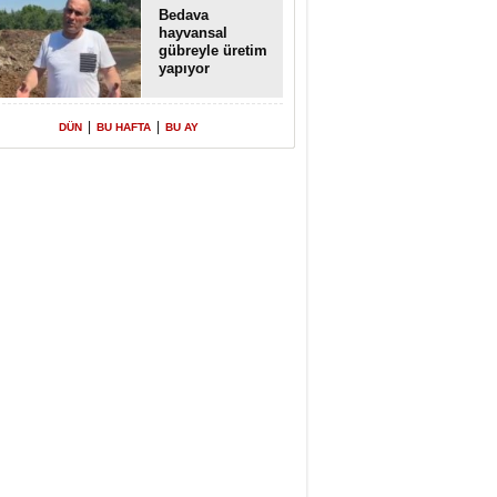
Bedava
hayvansal
gübreyle üretim
yapıyor
|
|
DÜN
BU HAFTA
BU AY