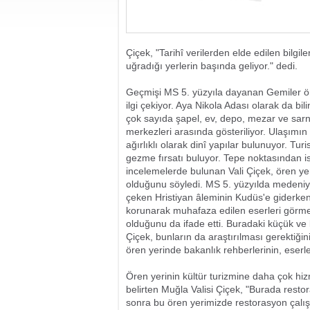
Çiçek, "Tarihî verilerden elde edilen bilgi
uğradığı yerlerin başında geliyor." dedi.
Geçmişi MS 5. yüzyıla dayanan Gemiler ör
ilgi çekiyor. Aya Nikola Adası olarak da bil
çok sayıda şapel, ev, depo, mezar ve sar
merkezleri arasında gösteriliyor. Ulaşımın
ağırlıklı olarak dinî yapılar bulunuyor. Turi
gezme fırsatı buluyor. Tepe noktasından i
incelemelerde bulunan Vali Çiçek, ören ye
olduğunu söyledi. MS 5. yüzyılda medeniye
çeken Hristiyan âleminin Kudüs'e giderken
korunarak muhafaza edilen eserleri görmek
olduğunu da ifade etti. Buradaki küçük ve 
Çiçek, bunların da araştırılması gerektiğini 
ören yerinde bakanlık rehberlerinin, eserle
Ören yerinin kültür turizmine daha çok hiz
belirten Muğla Valisi Çiçek, "Burada resto
sonra bu ören yerimizde restorasyon çalış