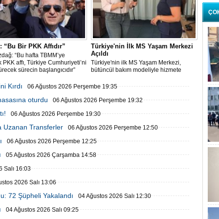
ÇO
 “Bu Bir PKK Affıdır”
Türkiye'nin İlk MS Yaşam Merkezi
Açıldı
zdağ: “Bu hafta TBMM’ye
 PKK affı, Türkiye Cumhuriyeti’ni
Türkiye'nin ilk MS Yaşam Merkezi,
recek sürecin başlangıcıdır”
bütüncül bakım modeliyle hizmete
başladı
ni Kırdı
06 Ağustos 2026 Perşembe 19:35
 masasına oturdu
06 Ağustos 2026 Perşembe 19:32
ı!
06 Ağustos 2026 Perşembe 19:30
 Uzanan Transferler
06 Ağustos 2026 Perşembe 12:50
ı
06 Ağustos 2026 Perşembe 12:25
ı
05 Ağustos 2026 Çarşamba 14:58
 Salı 16:03
ustos 2026 Salı 13:06
u: 72 Şüpheli Yakalandı
04 Ağustos 2026 Salı 12:30
ı
04 Ağustos 2026 Salı 09:25