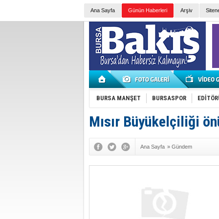
Ana Sayfa
Günün Haberleri
Arşiv
Siten
BURSA MANŞET
BURSASPOR
EDİTÖR
Mısır Büyükelçiliği ö
Ana Sayfa
»
Gündem