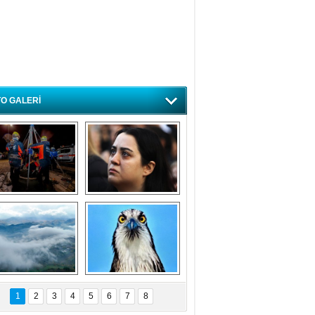
O GALERİ
ursa'da deprem 
Özlem ve minnetle 
atbikatı gerçeğini 
anıyoruz
aratmadı
Bursa'dan 
Balık Kartalı 
büyüleyen 
Bursa’da 
1
2
3
4
5
6
7
8
fotoğraflar
görüntülendi