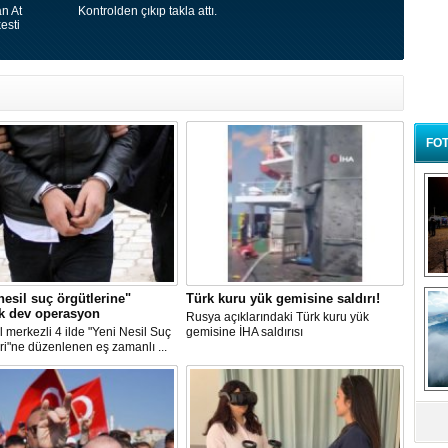
n At
Kontrolden çıkıp takla attı.
esti
FOT
B
nesil suç örgütlerine"
Türk kuru yük gemisine saldırı!
t
k dev operasyon
Rusya açıklarındaki Türk kuru yük
l merkezli 4 ilde "Yeni Nesil Suç
gemisine İHA saldırısı
ri"ne düzenlenen eş zamanlı ...