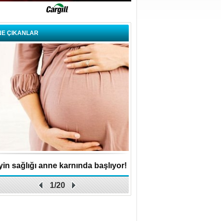
NE ÇIKANLAR
in sağlığı anne karnında başlıyor!
Küçük işletme, büyük 
1/20