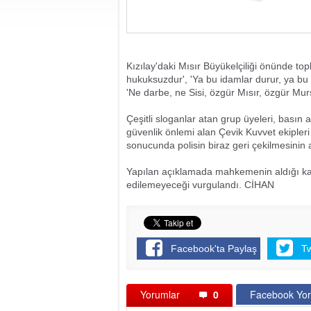
Kızılay'daki Mısır Büyükelçiliği önünde t
hukuksuzdur', 'Ya bu idamlar durur, ya bu 
'Ne darbe, ne Sisi, özgür Mısır, özgür Mursi
Çeşitli sloganlar atan grup üyeleri, basın
güvenlik önlemi alan Çevik Kuvvet ekipleri
sonucunda polisin biraz geri çekilmesinin
Yapılan açıklamada mahkemenin aldığı karar
edilemeyeceği vurgulandı. CİHAN
Facebook'ta Paylaş
T
Yorumlar
0
Facebook Yor