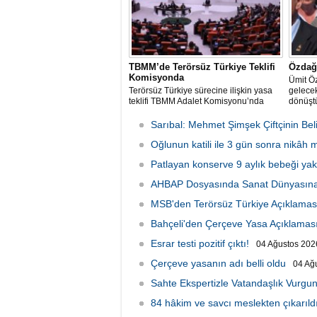
TBMM’de Terörsüz Türkiye Teklifi
Özdağ:
Komisyonda
Ümit Ö
Terörsüz Türkiye sürecine ilişkin yasa
gelecek
teklifi TBMM Adalet Komisyonu’nda
dönüştü
Sarıbal: Mehmet Şimşek Çiftçinin Beli
Oğlunun katili ile 3 gün sonra nikâh
Patlayan konserve 9 aylık bebeği yakt
AHBAP Dosyasında Sanat Dünyasına
MSB'den Terörsüz Türkiye Açıklamas
Bahçeli'den Çerçeve Yasa Açıklamas
Esrar testi pozitif çıktı!
04 Ağustos 2026
Çerçeve yasanın adı belli oldu
04 Ağ
Sahte Ekspertizle Vatandaşlık Vurgun
84 hâkim ve savcı meslekten çıkarıld