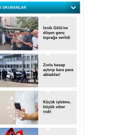
K OKUNANLAR
İznik Gölü'ne
düşen genç
toprağa verildi
Zorla hesap
açtırıp kara para
akladılar!
Küçük işletme,
büyük siber
risk!