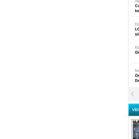
Ay
Cu
k
Do
LG
şü
Ka
Gü
Ne
Ön
D
Y
Di
VİD
Ni
Si
D