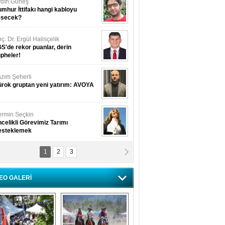
dın Güneş
mhur İttifakı hangi kabloyu
esecek?
ç. Dr. Ergül Halisçelik
S'de rekor puanlar, derin
pheler!
zım Şeherli
rok gruptan yeni yatırım: AVOYA
rmin Seçkin
celikli Görevimiz Tarımı
esteklemek
1
2
3
USUF BEREKET
kkat! Havalar ısınıyor!
EO GALERİ
lüfer Menekli Buzcular
z Hiç Kelebeklerin Sesini
uydunuz Mu?