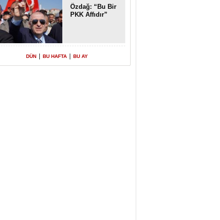
Özdağ: “Bu Bir
PKK Affıdır”
|
|
DÜN
BU HAFTA
BU AY