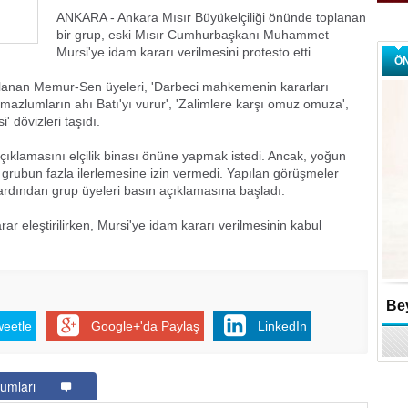
ANKARA - Ankara Mısır Büyükelçiliği önünde toplanan
bir grup, eski Mısır Cumhurbaşkanı Muhammet
Mursi'ye idam kararı verilmesini protesto etti.
Ö
oplanan Memur-Sen üyeleri, 'Darbeci mahkemenin kararları
mazlumların ahı Batı'yı vurur', 'Zalimlere karşı omuz omuza',
' dövizleri taşıdı.
 açıklamasını elçilik binası önüne yapmak istedi. Ancak, yoğun
 grubun fazla ilerlemesine izin vermedi. Yapılan görüşmeler
 ardından grup üyeleri basın açıklamasına başladı.
 eleştirilirken, Mursi'ye idam kararı verilmesinin kabul
Bey
weetle
Google+'da Paylaş
LinkedIn
umları