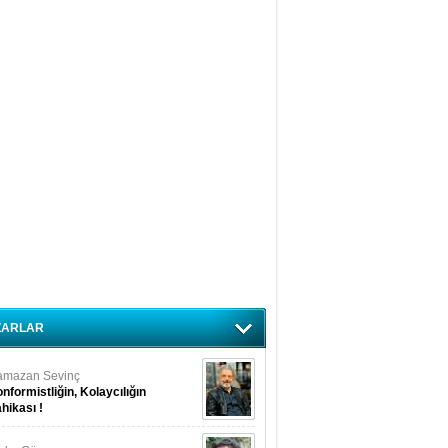
ZARLAR
amazan Sevinç
nformistliğin, Kolaycılığın
hikası !