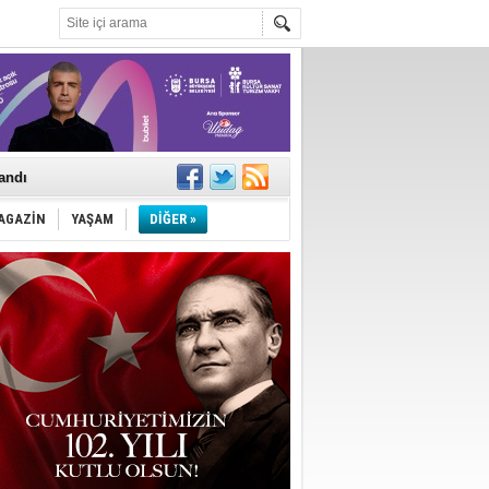
landı
AGAZİN
YAŞAM
DİĞER »