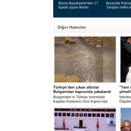
Bursa Büyükşehir'den 17
Bursa'da Rahva
ilçede aşure ikramı
Yarışları nefes k
Diğer Haberler
Türkiye’den çıkan altınlar
"Yeni 
Bulgaristan kapısında yakalandı
yöneli
Bulgaristan’ın Türkiye sınırındaki
İstanbu
Kapitan Andreevo Sınır Kapısı’nda
Örgütle
gerçekleştirilen...