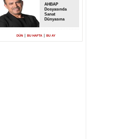
AHBAP
Dosyasında
Sanat
Dünyasına
Uzanan
Transferler
|
|
DÜN
BU HAFTA
BU AY