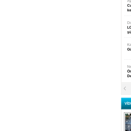
Ay
Cu
k
Do
LG
şü
Ka
Gü
Ne
Ön
D
Y
Di
VİD
Ni
Si
D