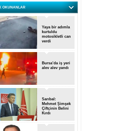
K OKUNANLAR
Yaya bir adımla
kurtuldu
motosikletli can
verdi
Bursa’da iş yeri
alev alev yandı
Sarıbal:
Mehmet Şimşek
Çiftçinin Belini
Kırdı