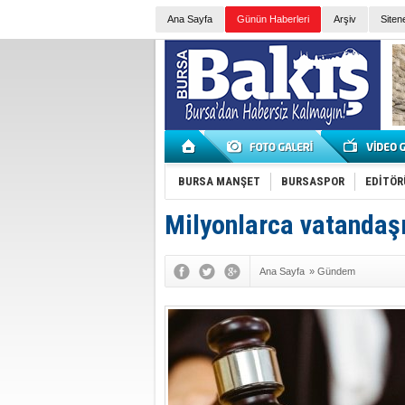
Ana Sayfa
Günün Haberleri
Arşiv
Siten
BURSA MANŞET
BURSASPOR
EDİTÖR
Milyonlarca vatandaşı 
Ana Sayfa
»
Gündem