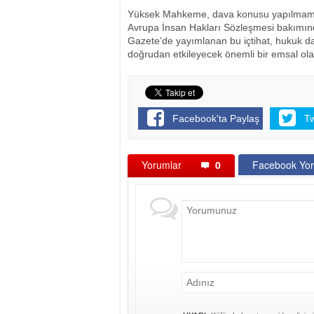
Yüksek Mahkeme, dava konusu yapılmamış b
Avrupa İnsan Hakları Sözleşmesi bakımınd
Gazete'de yayımlanan bu içtihat, hukuk dav
doğrudan etkileyecek önemli bir emsal olar
Facebook'ta Paylaş
T
Yorumlar
0
Facebook Yor