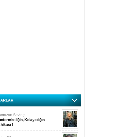
ZARLAR
amazan Sevinç
nformistliğin, Kolaycılığın
hikası !