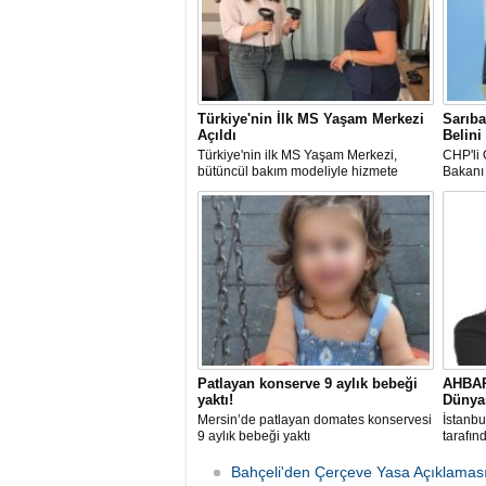
Türkiye'nin İlk MS Yaşam Merkezi
Sarıba
Açıldı
Belini
Türkiye'nin ilk MS Yaşam Merkezi,
CHP'li 
bütüncül bakım modeliyle hizmete
Bakanı 
başladı
Mehmet
çiftçini
Patlayan konserve 9 aylık bebeği
AHBAP
yaktı!
Dünyas
Mersin’de patlayan domates konservesi
İstanbu
9 aylık bebeği yaktı
tarafın
iddiasıy
Bahçeli'den Çerçeve Yasa Açıklamas