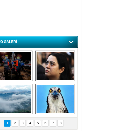
O GALERİ
ursa'da deprem 
Özlem ve minnetle 
atbikatı gerçeğini 
anıyoruz
aratmadı
Bursa'dan 
Balık Kartalı 
büyüleyen 
Bursa’da 
1
2
3
4
5
6
7
8
fotoğraflar
görüntülendi