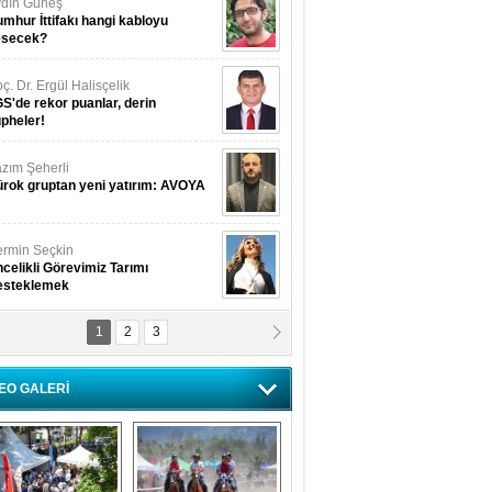
dın Güneş
mhur İttifakı hangi kabloyu
esecek?
ç. Dr. Ergül Halisçelik
S'de rekor puanlar, derin
pheler!
zım Şeherli
rok gruptan yeni yatırım: AVOYA
rmin Seçkin
celikli Görevimiz Tarımı
esteklemek
1
2
3
USUF BEREKET
kkat! Havalar ısınıyor!
EO GALERİ
lüfer Menekli Buzcular
z Hiç Kelebeklerin Sesini
uydunuz Mu?