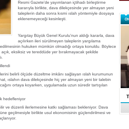
Resmi Gazete'de yayımlanan içtihadı birleştirme
kararıyla birlikte, dava dilekçesinde yer almayan yeni
taleplerin daha sonra kısmi ıslah yöntemiyle dosyaya
eklenemeyeceği kesinleşti.
Ö
Yargıtay Büyük Genel Kurulu'nun aldığı kararla, dava
açılırken ileri sürülmeyen taleplerin yargılama
il edilmesinin hukuken mümkün olmadığı ortaya konuldu. Böylece
e açık, eksiksiz ve tereddüde yer bırakmayacak şekilde
ı.
llendi
lerini belirli ölçüde düzeltme imkânı sağlayan ıslah kurumunun
çtihat, ıslahın dava dilekçesinde hiç yer almayan yeni bir talebin
ağını ortaya koyarken, uygulamada uzun süredir tartışılan
T
k hedefleniyor
lir ve düzenli ilerlemesine katkı sağlaması bekleniyor. Dava
ne geçilmesiyle birlikte usul ekonomisinin güçlendirilmesi ve
çlanıyor.