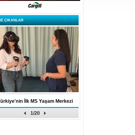
NE ÇIKANLAR
ürkiye'nin İlk MS Yaşam Merkezi
Uygulamalar yerini y
1/20
Açıldı
bırakıyor