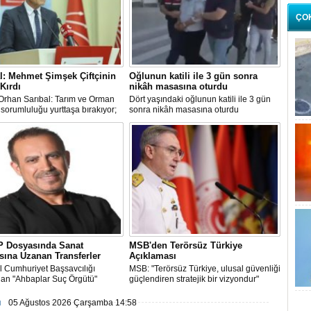
ÇO
l: Mehmet Şimşek Çiftçinin
Oğlunun katili ile 3 gün sonra
 Kırdı
nikâh masasına oturdu
Orhan Sarıbal: Tarım ve Orman
Dört yaşındaki oğlunun katili ile 3 gün
sorumluluğu yurttaşa bırakıyor;
sonra nikâh masasına oturdu
 Şimşek enflasyonun değil,
n belini kırdı
 Dosyasında Sanat
MSB'den Terörsüz Türkiye
ına Uzanan Transferler
Açıklaması
l Cumhuriyet Başsavcılığı
MSB: "Terörsüz Türkiye, ulusal güvenliği
dan "Ahbaplar Suç Örgütü"
güçlendiren stratejik bir vizyondur"
la yürütülen...
ı
05 Ağustos 2026 Çarşamba 14:58