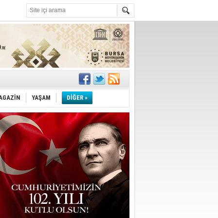
!
''
AGAZİN
YAŞAM
DİĞER »
ler