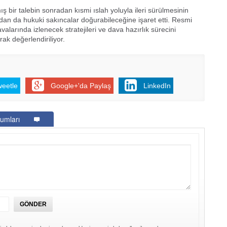
ir talebin sonradan kısmi ıslah yoluyla ileri sürülmesinin
an da hukuki sakıncalar doğurabileceğine işaret etti. Resmi
alarında izlenecek stratejileri ve dava hazırlık sürecini
ak değerlendiriliyor.
weetle
Google+'da Paylaş
LinkedIn
umları