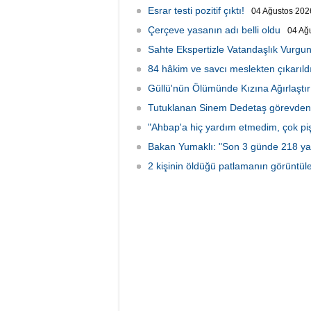
Esrar testi pozitif çıktı!
04 Ağustos 2026
Çerçeve yasanın adı belli oldu
04 Ağ
Sahte Ekspertizle Vatandaşlık Vurgun
84 hâkim ve savcı meslekten çıkarıld
Güllü'nün Ölümünde Kızına Ağırlaştır
Tutuklanan Sinem Dedetaş görevden 
"Ahbap'a hiç yardım etmedim, çok p
Bakan Yumaklı: "Son 3 günde 218 ya
2 kişinin öldüğü patlamanın görüntüler