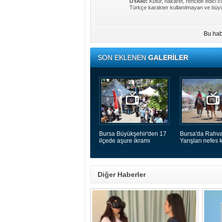
UYARI:
Küfür, hakaret, rencide edici cü
Türkçe karakter kullanılmayan ve büyü
Bu hab
SON EKLENEN
GALERİLER
Bursa Büyükşehir'den 17
Bursa'da Rahva
ilçede aşure ikramı
Yarışları nefes k
Diğer Haberler