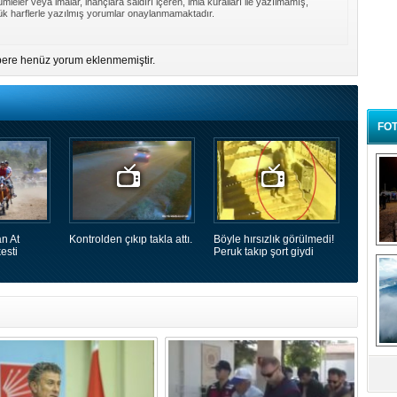
mleler veya imalar, inançlara saldırı içeren, imla kuralları ile yazılmamış,
k harflerle yazılmış yorumlar onaylanmamaktadır.
ere henüz yorum eklenmemiştir.
FOT
n At
Kontrolden çıkıp takla attı.
Böyle hırsızlık görülmedi!
esti
Peruk takıp şort giydi
B
t