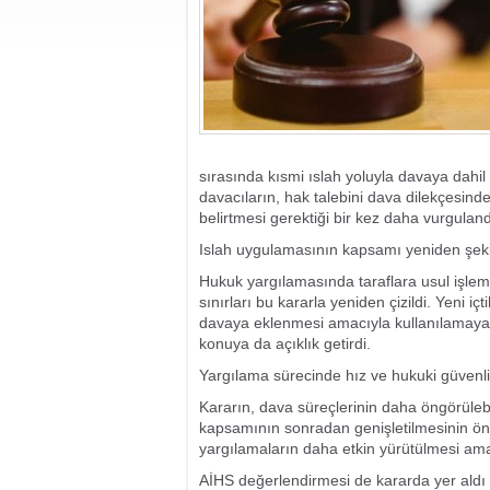
sırasında kısmi ıslah yoluyla davaya dah
davacıların, hak talebini dava dilekçesind
belirtmesi gerektiği bir kez daha vurguland
Islah uygulamasının kapsamı yeniden şeki
Hukuk yargılamasında taraflara usul işlem
sınırları bu kararla yeniden çizildi. Yeni i
davaya eklenmesi amacıyla kullanılamayac
konuya da açıklık getirdi.
Yargılama sürecinde hız ve hukuki güvenli
Kararın, dava süreçlerinin daha öngörülebi
kapsamının sonradan genişletilmesinin önü
yargılamaların daha etkin yürütülmesi ama
AİHS değerlendirmesi de kararda yer aldı