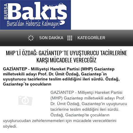
SON DAKİKA
KATEGORİLER
MHP´Lİ ÖZDAĞ: GAZİANTEP´TE UYUŞTURUCU TACİRLERİNE
KARŞI MÜCADELE VERECEĞİZ
GAZİANTEP - Milliyetçi Hareket Partisi (MHP) Gaziantep
milletvekili adayı Prof. Dr. Ümit Özdağ, Gaziantep´in
uyuşturucu tacirlerine teslim edildiğini ileri sürdü. Özdağ,
Gaziantep´te çocukların
GAZİANTEP - Milliyetçi Hareket Partisi
(MHP) Gaziantep milletvekili adayı Prof.
Dr. Ümit Özdağ, Gaziantep'in uyuşturucu
tacirlerine teslim edildiğini ileri sürdü.
Özdağ, Gaziantep'te çocukların
uyuşturucudan zehirlenmemeleri için mücadele vereceklerini
söyledi.