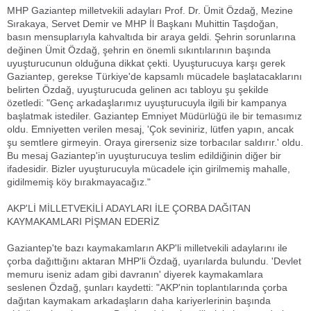
MHP Gaziantep milletvekili adayları Prof. Dr. Ümit Özdağ, Mezine
Sırakaya, Servet Demir ve MHP İl Başkanı Muhittin Taşdoğan,
basın mensuplarıyla kahvaltıda bir araya geldi. Şehrin sorunlarına
değinen Ümit Özdağ, şehrin en önemli sıkıntılarının başında
uyuşturucunun olduğuna dikkat çekti. Uyuşturucuya karşı gerek
Gaziantep, gerekse Türkiye'de kapsamlı mücadele başlatacaklarını
belirten Özdağ, uyuşturucuda gelinen acı tabloyu şu şekilde
özetledi: "Genç arkadaşlarımız uyuşturucuyla ilgili bir kampanya
başlatmak istediler. Gaziantep Emniyet Müdürlüğü ile bir temasımız
oldu. Emniyetten verilen mesaj, 'Çok seviniriz, lütfen yapın, ancak
şu semtlere girmeyin. Oraya girerseniz size torbacılar saldırır.' oldu.
Bu mesaj Gaziantep'in uyuşturucuya teslim edildiğinin diğer bir
ifadesidir. Bizler uyuşturucuyla mücadele için girilmemiş mahalle,
gidilmemiş köy bırakmayacağız."
AKP'Lİ MİLLETVEKİLİ ADAYLARI İLE ÇORBA DAĞITAN
KAYMAKAMLARI PİŞMAN EDERİZ
Gaziantep'te bazı kaymakamların AKP'li milletvekili adaylarını ile
çorba dağıttığını aktaran MHP'li Özdağ, uyarılarda bulundu. 'Devlet
memuru iseniz adam gibi davranın' diyerek kaymakamlara
seslenen Özdağ, şunları kaydetti: "AKP'nin toplantılarında çorba
dağıtan kaymakam arkadaşların daha kariyerlerinin başında