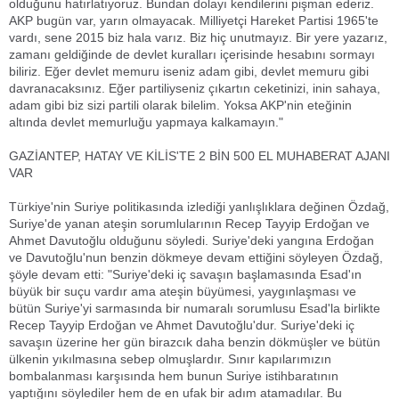
olduğunu hatırlatıyoruz. Bundan dolayı kendilerini pişman ederiz.
AKP bugün var, yarın olmayacak. Milliyetçi Hareket Partisi 1965'te
vardı, sene 2015 biz hala varız. Biz hiç unutmayız. Bir yere yazarız,
zamanı geldiğinde de devlet kuralları içerisinde hesabını sormayı
biliriz. Eğer devlet memuru iseniz adam gibi, devlet memuru gibi
davranacaksınız. Eğer partiliyseniz çıkartın ceketinizi, inin sahaya,
adam gibi biz sizi partili olarak bilelim. Yoksa AKP'nin eteğinin
altında devlet memurluğu yapmaya kalkamayın."
GAZİANTEP, HATAY VE KİLİS'TE 2 BİN 500 EL MUHABERAT AJANI
VAR
Türkiye'nin Suriye politikasında izlediği yanlışlıklara değinen Özdağ,
Suriye'de yanan ateşin sorumlularının Recep Tayyip Erdoğan ve
Ahmet Davutoğlu olduğunu söyledi. Suriye'deki yangına Erdoğan
ve Davutoğlu'nun benzin dökmeye devam ettiğini söyleyen Özdağ,
şöyle devam etti: "Suriye'deki iç savaşın başlamasında Esad'ın
büyük bir suçu vardır ama ateşin büyümesi, yaygınlaşması ve
bütün Suriye'yi sarmasında bir numaralı sorumlusu Esad'la birlikte
Recep Tayyip Erdoğan ve Ahmet Davutoğlu'dur. Suriye'deki iç
savaşın üzerine her gün birazcık daha benzin dökmüşler ve bütün
ülkenin yıkılmasına sebep olmuşlardır. Sınır kapılarımızın
bombalanması karşısında hem bunun Suriye istihbaratının
yaptığını söylediler hem de en ufak bir adım atamadılar. Bu