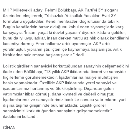
MHP Milletvekili adayı Fehmi Bölükbaşı, AK Parti'yi 3Y sloganı
üzerinden eleştirerek, "Yolsuzluk-Yoksulluk-Yasaklar. Evet 3Y
formülünü uyguladılar. Kendi menfaatleri doğrultusunda tabii ki.
Bugün kendilerinin hırsız olduğunu kabul eden siyasetçilerle karşı
karşıyayız. 'İnsanı yaşat ki devlet yaşasın' diyerek iktidara geldiler,
bunu da iyi uyguladılar, insan derken mutlu azınlık olarak kendilerini
kastediyorlarmış. Ama halkımız artık uyanmıştır. AKP artık
yorulmuştur, yıpranmıştır, içten içe kaynamaya başlamıştır. Artık
birbirlerine saldırmaya başlamışlardır." dedi.
Lojistik girdilerin sanayiciyi korkuttuğundan sanayinin gelişemediğini
ifade eden Bölükbaşı, "13 yıllık AKP iktidarında ticaret ve sanayide
hiç ilerleme görülmemektedir. İşadamlarına maliye müfettişleri
baskı yapmaktadır. Özellikle AKP iktidarında yerel sanayici ve
işadamlarımız horlanmış ve ötekileştirilmiş. Dışarıdan gelen
yatırımcılar itibar görmüş, daha kıymetli ve değerli olmuştur.
İşadamlarımız ve sanayicilerimiz baskılar sonucu yatırımlarını yurt
dışına taşıma girişiminde bulunmaktadır. Lojistik girdiler
sanayicimizi korkuttuğundan sanayimiz gelişememektedir."
ifadelerini kullandı.
CİHAN