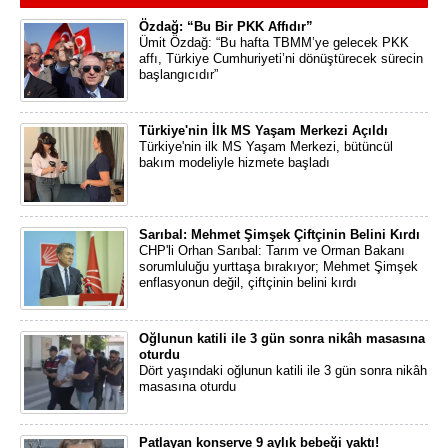
Özdağ: “Bu Bir PKK Affıdır”
Ümit Özdağ: “Bu hafta TBMM’ye gelecek PKK
affı, Türkiye Cumhuriyeti’ni dönüştürecek sürecin
başlangıcıdır”
Türkiye'nin İlk MS Yaşam Merkezi Açıldı
Türkiye'nin ilk MS Yaşam Merkezi, bütüncül
bakım modeliyle hizmete başladı
Sarıbal: Mehmet Şimşek Çiftçinin Belini Kırdı
CHP'li Orhan Sarıbal: Tarım ve Orman Bakanı
sorumluluğu yurttaşa bırakıyor; Mehmet Şimşek
enflasyonun değil, çiftçinin belini kırdı
Oğlunun katili ile 3 gün sonra nikâh masasına
oturdu
Dört yaşındaki oğlunun katili ile 3 gün sonra nikâh
masasına oturdu
Patlayan konserve 9 aylık bebeği yaktı!