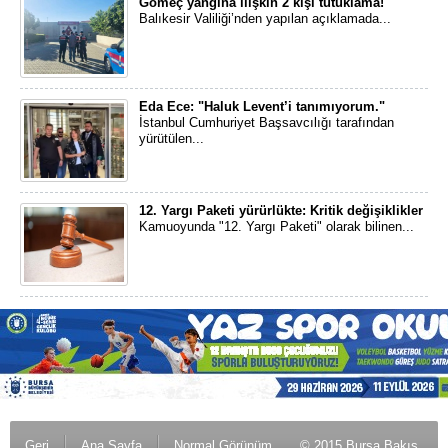
Gömeç yangına ilişkin 2 kişi tutuklama!
Balıkesir Valiliği’nden yapılan açıklamada...
Eda Ece: "Haluk Levent’i tanımıyorum."
İstanbul Cumhuriyet Başsavcılığı tarafından
yürütülen...
12. Yargı Paketi yürürlükte: Kritik değişiklikler
Kamuoyunda "12. Yargı Paketi" olarak bilinen...
Geri
Ana Sayfa
Normal Görünüm
© 2015 Bursa Bakış