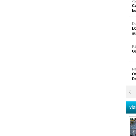
Ay
Cu
k
Do
LG
şü
Ka
Gü
Ne
Ön
D
Y
Di
VİD
Ni
Si
D