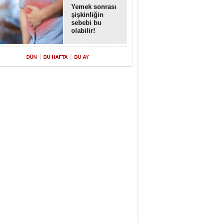
Yemek sonrası
şişkinliğin
sebebi bu
olabilir!
|
|
DÜN
BU HAFTA
BU AY