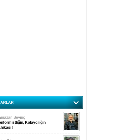
ZARLAR
amazan Sevinç
nformistliğin, Kolaycılığın
hikası !