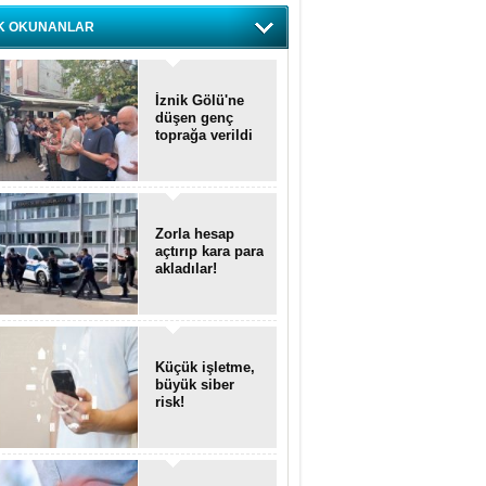
K OKUNANLAR
İznik Gölü'ne
düşen genç
toprağa verildi
Zorla hesap
açtırıp kara para
akladılar!
Küçük işletme,
büyük siber
risk!