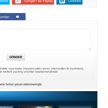
weetle
Google+'da Paylaş
LinkedIn
umları
mleler veya imalar, inançlara saldırı içeren, imla kuralları ile yazılmamış,
k harflerle yazılmış yorumlar onaylanmamaktadır.
ere henüz yorum eklenmemiştir.