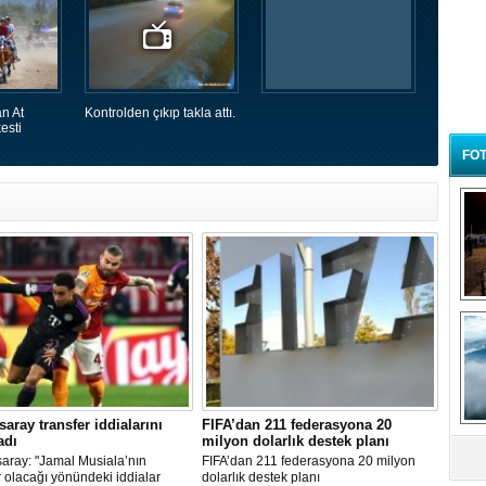
n At
Kontrolden çıkıp takla attı.
esti
FOT
B
t
saray transfer iddialarını
FIFA’dan 211 federasyona 20
adı
milyon dolarlık destek planı
aray: "Jamal Musiala’nın
FIFA’dan 211 federasyona 20 milyon
r olacağı yönündeki iddialar
dolarlık destek planı