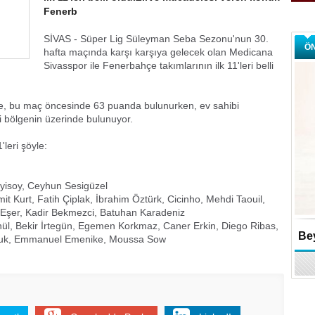
Fenerb
SİVAS - Süper Lig Süleyman Seba Sezonu'nun 30.
Ö
hafta maçında karşı karşıya gelecek olan Medicana
Sivasspor ile Fenerbahçe takımlarının ilk 11'leri belli
, bu maç öncesinde 63 puanda bulunurken, ev sahibi
i bölgenin üzerinde bulunuyor.
'leri şöyle:
yisoy, Ceyhun Sesigüzel
t Kurt, Fatih Çiplak, İbrahim Öztürk, Cicinho, Mehdi Taouil,
Eşer, Kadir Bekmezci, Batuhan Karadeniz
l, Bekir İrtegün, Egemen Korkmaz, Caner Erkin, Diego Ribas,
Bey
otuk, Emmanuel Emenike, Moussa Sow