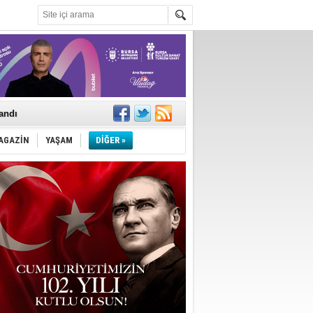
landı
AGAZİN
YAŞAM
DİĞER »