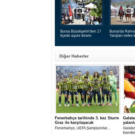
Bursa Büyükşehir'den 17
Bursa'da Rahva
ilçede aşure ikramı
Yarışları nefes k
Diğer Haberler
Fenerbahçe tarihinde 3. kez Sturm
Galata
Graz ile karşılaşacak
yalanl
Fenerbahçe, UEFA Şampiyonlar...
Galatas
transfe