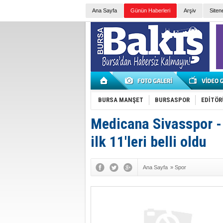
Ana Sayfa
Günün Haberleri
Arşiv
Siten
BURSA MANŞET
BURSASPOR
EDİTÖR
Medicana Sivasspor -
ilk 11'leri belli oldu
Ana Sayfa
»
Spor