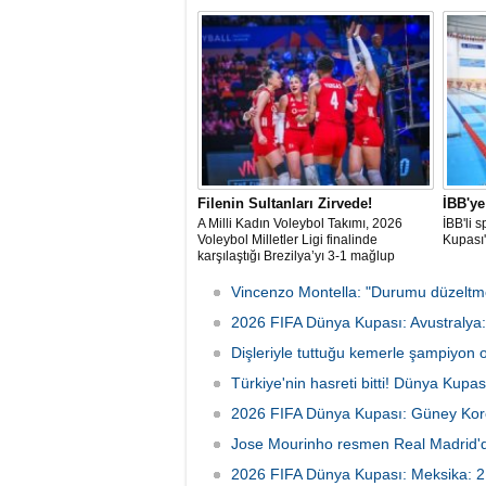
gerçek 
Filenin Sultanları Zirvede!
İBB'y
A Milli Kadın Voleybol Takımı, 2026
İBB'li
Voleybol Milletler Ligi finalinde
Kupası
karşılaştığı Brezilya’yı 3-1 mağlup
ederek şampiyon oldu.
Vincenzo Montella: "Durumu düzeltmek
2026 FIFA Dünya Kupası: Avustralya: 
Dişleriyle tuttuğu kemerle şampiyon 
Türkiye'nin hasreti bitti! Dünya Kupa
2026 FIFA Dünya Kupası: Güney Kor
Jose Mourinho resmen Real Madrid'
2026 FIFA Dünya Kupası: Meksika: 2 