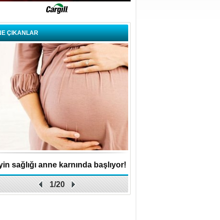
NE ÇIKANLAR
in sağlığı anne karnında başlıyor!
Küçük işletme, büyük 
1/20