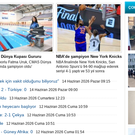
dışıdır"
ÇO
e Dünya Kupası Gururu
NBA’de şampiyon New York Knicks
 sporlu Fatma Uruk, CMAS Dünya
NBA finalinde New York Knicks, San
'nda şampiyon oldu'
Antonio Spurs’ü 94-90 mağlup ederek
seriyi 4-1 yaptı ve 53 yıl sonra
şampiyonluğa ulaştı.
 için vakit olduğunu biliyoruz"
14 Haziran 2026 Pazar 09:15
2 - Türkiye: 0
14 Haziran 2026 Pazar 09:00
oldu
13 Haziran 2026 Cumartesi 12:23
sı heyecanı başlıyor
12 Haziran 2026 Cuma 10:59
e: 2-1 Çekya
12 Haziran 2026 Cuma 10:53
de
12 Haziran 2026 Cuma 10:51
- Güney Afrika: 0
12 Haziran 2026 Cuma 01:54