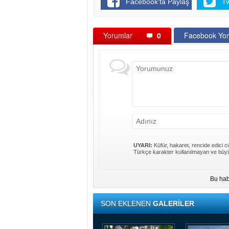
Facebook'ta Paylaş
T
Yorumlar
0
Facebook Yor
UYARI:
Küfür, hakaret, rencide edici cü
Türkçe karakter kullanılmayan ve büyü
Bu hab
SON EKLENEN
GALERİLER