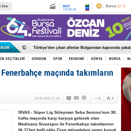
13779.39
İstanbul
23 °C
e Ekle
Altın
6659.71
Ankara
20 °C
Dolar
47.6791
Euro
55.1258
Bursa'da Tarihi Eser Pazarlığına Baskın
Türkiye’den çıkan altınlar Bulgaristan kapısında yaka
"Yeni nesil suç örgütlerine" yönelik dev operasyon
Beyin sağlığı anne karnında başlıyor!
Türk kuru yük gemisine saldırı!
ÜN SEÇTİKLERİ
GÜNDEM
SPOR
EKONOMİ
DÜNYA
BURSA
M
TBMM’de Terörsüz Türkiye Teklifi Komisyonda
Ortak savunma anlaşması imzalandı
 Fenerbahçe maçında takımların
Küçük işletme, büyük siber risk!
Böbreklerin verdiği sinyallere dikkat
Yemek sonrası şişkinliğin sebebi bu olabilir!
Büyükşehir'den İnegöl'e ulaşım hamlesi
Biba: “Bursa’yı Geleceğe Hazırlıyoruz”
09.05.2015 17:18
Özdağ: “Bu Bir PKK Affıdır”
Nilüfer'e 7 yeni park
İznik Gölü'ne düşen genç toprağa verildi
SİVAS - Süper Lig Süleyman Seba Sezonu'nun 30.
hafta maçında karşı karşıya gelecek olan
Medicana Sivasspor ile Fenerbahçe takımlarının
ilk 11'leri belli oldu.Zirve mücadelesi veren konuk