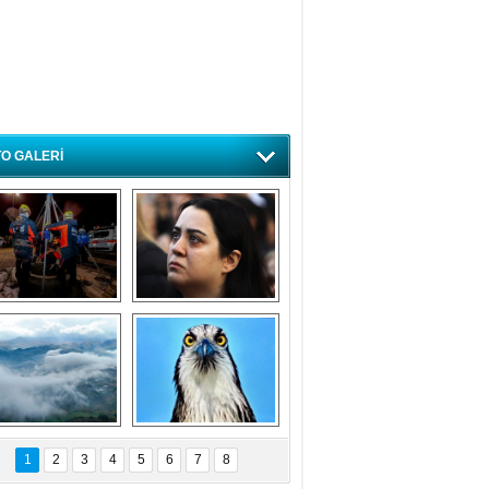
O GALERİ
ursa'da deprem 
Özlem ve minnetle 
atbikatı gerçeğini 
anıyoruz
aratmadı
Bursa'dan 
Balık Kartalı 
büyüleyen 
Bursa’da 
1
2
3
4
5
6
7
8
fotoğraflar
görüntülendi