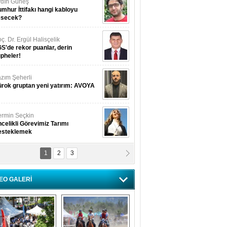
dın Güneş
mhur İttifakı hangi kabloyu
esecek?
ç. Dr. Ergül Halisçelik
S'de rekor puanlar, derin
pheler!
zım Şeherli
rok gruptan yeni yatırım: AVOYA
rmin Seçkin
celikli Görevimiz Tarımı
esteklemek
1
2
3
USUF BEREKET
kkat! Havalar ısınıyor!
EO GALERİ
lüfer Menekli Buzcular
z Hiç Kelebeklerin Sesini
uydunuz Mu?