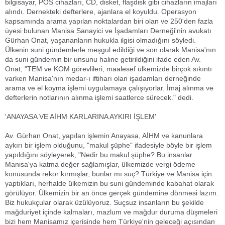
bilgisayar, POS cihazları, CD, disket, flaşdisk gibi cihazların imajları
alındı. Dernekteki defterlere, ajanlara el koyuldu. Operasyon
kapsamında arama yapılan noktalardan biri olan ve 250'den fazla
üyesi bulunan Manisa Sanayici ve İşadamları Derneği'nin avukatı
Gürhan Onat, yaşananların hukukla ilgisi olmadığını söyledi.
Ülkenin suni gündemlerle meşgul edildiği ve son olarak Manisa'nın
da suni gündemin bir unsunu haline getirildiğini ifade eden Av.
Onat, "TEM ve KOM görevlileri, maalesef ülkemizde birçok sıkıntı
varken Manisa'nın medar-ı iftiharı olan işadamları derneğinde
arama ve el koyma işlemi uygulamaya çalışıyorlar. İmaj alınma ve
defterlerin notlarının alınma işlemi saatlerce sürecek." dedi.
'ANAYASA VE AİHM KARLARINA AYKIRI İŞLEM'
Av. Gürhan Onat, yapılan işlemin Anayasa, AİHM ve kanunlara
aykırı bir işlem olduğunu, "makul şüphe" ifadesiyle böyle bir işlem
yapıldığını söyleyerek, "Nedir bu makul şüphe? Bu insanlar
Manisa'ya katma değer sağlamışlar, ülkemizde vergi ödeme
konusunda rekor kırmışlar, bunlar mı suç? Türkiye ve Manisa için
yaptıkları, herhalde ülkemizin bu suni gündeminde kabahat olarak
görülüyor. Ülkemizin bir an önce gerçek gündemine dönmesi lazım.
Biz hukukçular olarak üzülüyoruz. Suçsuz insanların bu şekilde
mağduriyet içinde kalmaları, mazlum ve mağdur duruma düşmeleri
bizi hem Manisamız içerisinde hem Türkiye'nin geleceği açısından