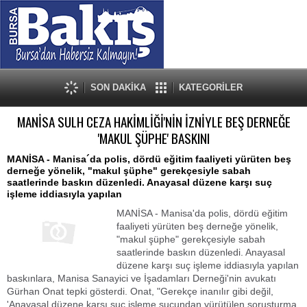
SON DAKİKA
KATEGORİLER
MANİSA SULH CEZA HAKİMLİĞİ'NİN İZNİYLE BEŞ DERNEĞE
'MAKUL ŞÜPHE' BASKINI
MANİSA - Manisa´da polis, dördü eğitim faaliyeti yürüten beş
derneğe yönelik, "makul şüphe" gerekçesiyle sabah
saatlerinde baskın düzenledi. Anayasal düzene karşı suç
işleme iddiasıyla yapılan
MANİSA - Manisa'da polis, dördü eğitim
faaliyeti yürüten beş derneğe yönelik,
"makul şüphe" gerekçesiyle sabah
saatlerinde baskın düzenledi. Anayasal
düzene karşı suç işleme iddiasıyla yapılan
baskınlara, Manisa Sanayici ve İşadamları Derneği'nin avukatı
Gürhan Onat tepki gösterdi. Onat, "Gerekçe inanılır gibi değil,
'Anayasal düzene karşı suç işleme suçundan yürütülen soruşturma