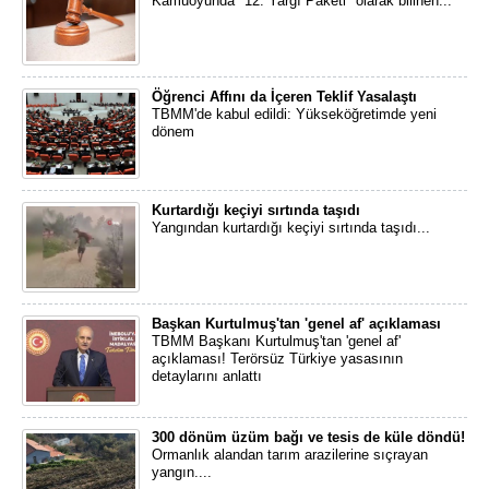
Kamuoyunda "12. Yargı Paketi" olarak bilinen...
Öğrenci Affını da İçeren Teklif Yasalaştı
TBMM'de kabul edildi: Yükseköğretimde yeni
dönem
Kurtardığı keçiyi sırtında taşıdı
Yangından kurtardığı keçiyi sırtında taşıdı...
Başkan Kurtulmuş'tan 'genel af' açıklaması
TBMM Başkanı Kurtulmuş'tan 'genel af'
açıklaması! Terörsüz Türkiye yasasının
detaylarını anlattı
300 dönüm üzüm bağı ve tesis de küle döndü!
Ormanlık alandan tarım arazilerine sıçrayan
yangın....