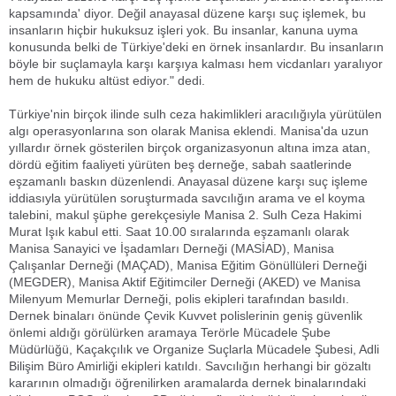
kapsamında' diyor. Değil anayasal düzene karşı suç işlemek, bu
insanların hiçbir hukuksuz işleri yok. Bu insanlar, kanuna uyma
konusunda belki de Türkiye'deki en örnek insanlardır. Bu insanların
böyle bir suçlamayla karşı karşıya kalması hem vicdanları yaralıyor
hem de hukuku altüst ediyor." dedi.
Türkiye'nin birçok ilinde sulh ceza hakimlikleri aracılığıyla yürütülen
algı operasyonlarına son olarak Manisa eklendi. Manisa'da uzun
yıllardır örnek gösterilen birçok organizasyonun altına imza atan,
dördü eğitim faaliyeti yürüten beş derneğe, sabah saatlerinde
eşzamanlı baskın düzenlendi. Anayasal düzene karşı suç işleme
iddiasıyla yürütülen soruşturmada savcılığın arama ve el koyma
talebini, makul şüphe gerekçesiyle Manisa 2. Sulh Ceza Hakimi
Murat Işık kabul etti. Saat 10.00 sıralarında eşzamanlı olarak
Manisa Sanayici ve İşadamları Derneği (MASİAD), Manisa
Çalışanlar Derneği (MAÇAD), Manisa Eğitim Gönüllüleri Derneği
(MEGDER), Manisa Aktif Eğitimciler Derneği (AKED) ve Manisa
Milenyum Memurlar Derneği, polis ekipleri tarafından basıldı.
Dernek binaları önünde Çevik Kuvvet polislerinin geniş güvenlik
önlemi aldığı görülürken aramaya Terörle Mücadele Şube
Müdürlüğü, Kaçakçılık ve Organize Suçlarla Mücadele Şubesi, Adli
Bilişim Büro Amirliği ekipleri katıldı. Savcılığın herhangi bir gözaltı
kararının olmadığı öğrenilirken aramalarda dernek binalarındaki