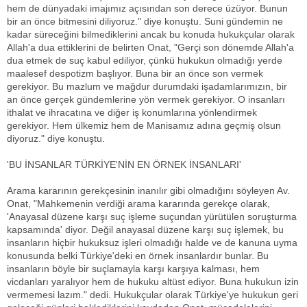
hem de dünyadaki imajımız açısından son derece üzüyor. Bunun
bir an önce bitmesini diliyoruz." diye konuştu. Suni gündemin ne
kadar süreceğini bilmediklerini ancak bu konuda hukukçular olarak
Allah'a dua ettiklerini de belirten Onat, "Gerçi son dönemde Allah'a
dua etmek de suç kabul ediliyor, çünkü hukukun olmadığı yerde
maalesef despotizm başlıyor. Buna bir an önce son vermek
gerekiyor. Bu mazlum ve mağdur durumdaki işadamlarımızın, bir
an önce gerçek gündemlerine yön vermek gerekiyor. O insanları
ithalat ve ihracatına ve diğer iş konumlarına yönlendirmek
gerekiyor. Hem ülkemiz hem de Manisamız adına geçmiş olsun
diyoruz." diye konuştu.
'BU İNSANLAR TÜRKİYE'NİN EN ÖRNEK İNSANLARI'
Arama kararının gerekçesinin inanılır gibi olmadığını söyleyen Av.
Onat, "Mahkemenin verdiği arama kararında gerekçe olarak,
'Anayasal düzene karşı suç işleme suçundan yürütülen soruşturma
kapsamında' diyor. Değil anayasal düzene karşı suç işlemek, bu
insanların hiçbir hukuksuz işleri olmadığı halde ve de kanuna uyma
konusunda belki Türkiye'deki en örnek insanlardır bunlar. Bu
insanların böyle bir suçlamayla karşı karşıya kalması, hem
vicdanları yaralıyor hem de hukuku altüst ediyor. Buna hukukun izin
vermemesi lazım." dedi. Hukukçular olarak Türkiye'ye hukukun geri