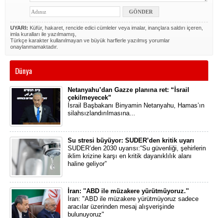
UYARI:
Küfür, hakaret, rencide edici cümleler veya imalar, inançlara saldırı içeren,
imla kuralları ile yazılmamış,
Türkçe karakter kullanılmayan ve büyük harflerle yazılmış yorumlar
onaylanmamaktadır.
Dünya
Netanyahu’dan Gazze planına ret: “İsrail
çekilmeyecek”
İsrail Başbakanı Binyamin Netanyahu, Hamas’ın
silahsızlandırılmasına...
Su stresi büyüyor: SUDER’den kritik uyarı
SUDER’den 2030 uyarısı:“Su güvenliği, şehirlerin
iklim krizine karşı en kritik dayanıklılık alanı
haline geliyor”
İran: ''ABD ile müzakere yürütmüyoruz.''
İran: "ABD ile müzakere yürütmüyoruz sadece
aracılar üzerinden mesaj alışverişinde
bulunuyoruz"