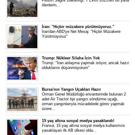
Filistin Sağlık Bakanlığı, 7 Ekim 2023'ten bu yana
ölenlerin...
İran: ''Hiçbir müzakere yürütmüyoruz.''
İran'dan ABD'ye Net Mesaj: "Hiçbir Müzakere
Yürütmüyoruz"
Trump: Nükleer Silaha İzin Yok
Trump: "İran anlaşma yapmak istiyor, ancak hazır
olduklarını düşünmüyorum"
Bursa'nın Yangın Uçakları Hazır
Orman Genel Müdürlüğü envanterinde bulunan 2
adet Air Tractor tipi yangın söndürme uçağı,
orman yangınlarıyla mücadelede görev yapmak
üzere...
15 yaş altına sosyal medya yasaklandı!
Fransa, 15 yaş altına sosyal medya kullanımını
yasaklayan ilk AB ülkesi oldu...