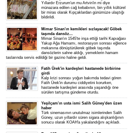
Yıllardır Erzurum'un mu Artvin'in mi diye
münazara edilen cağ kebabının, bin yıllık kültürel
bir miras olarak Kıpçaklardan günümüze ulaştığı
bildirildi.
Mimar Sinan'ın kemikleri sızlayacak! Göbek
taşında dansöz...
Mimar Sinan'ın 1545'te inşa ettiği tarihi Kapıağası
Yakup Ağa Hamamı, restorasyon sonrası eğlence
mekanına dönüştürülerek göbek taşında
dansözlerin sahne aldığı, yemeklerin hamam
taslarında servis edildiği bir gazino haline geldi.
Fatih Ürek'in kardeşleri hastanede birbirine
girdi
Kalp krizi sonrası yoğun bakımda tedavi gören
Fatih Ürek'in durumu ciddiyetini korurken,
hastanede kardeşleri arasında yaşandığı öne
sürülen tartışma gündeme oturdu.
Yeşilçam'ın usta ismi Salih Güney'den üzen
haber
Türk sinemasının unutulmaz isimlerinden Salih
Güney, uzun yıllardır süren sigara alışkanlığının
sonucu olarak KOAH'a yakalandığını açıkladı.