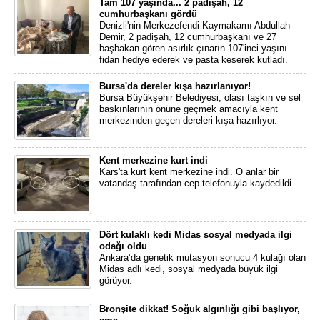
Tam 107 yaşında... 2 padişah, 12
cumhurbaşkanı gördü
Denizli'nin Merkezefendi Kaymakamı Abdullah
Demir, 2 padişah, 12 cumhurbaşkanı ve 27
başbakan gören asırlık çınarın 107'inci yaşını
fidan hediye ederek ve pasta keserek kutladı.
Bursa'da dereler kışa hazırlanıyor!
Bursa Büyükşehir Belediyesi, olası taşkın ve sel
baskınlarının önüne geçmek amacıyla kent
merkezinden geçen dereleri kışa hazırlıyor.
Kent merkezine kurt indi
Kars'ta kurt kent merkezine indi. O anlar bir
vatandaş tarafından cep telefonuyla kaydedildi.
Dört kulaklı kedi Midas sosyal medyada ilgi
odağı oldu
Ankara’da genetik mutasyon sonucu 4 kulağı olan
Midas adlı kedi, sosyal medyada büyük ilgi
görüyor.
Bronşite dikkat! Soğuk algınlığı gibi başlıyor,