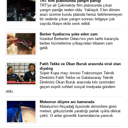
TRT film platosunda yangın paniği
TRT'ye ait Çekmeköy film platosunda çıkan
yangın paniğe neden oldu. Yaklaşık 3 bin dönüm
arazi üzerine kurulu platoda henüz belirlenemeyen
bir nedenle çıkan yangın sonrası bölgeye çok
sayıda itfaiye ekibi sevk edildi.
Berber fiyatlarına şoke eden zam
İstanbul Berberler Odası'nın yeni tarife kararıyla
berber hizmetlerine yılbaşından itibaren zam
geldi.
Fatih Tekke ve Okan Buruk arasında viral olan
diyalog
Süper Kupa maçı öncesi Trabzonspor Teknik
Direktörü Fatih Tekke ve Galatasaray Teknik
Direktörü Okan Buruk arasında kilo üzerinden
geçen esprili sohbet sosyal medyada gündem
oldu.
Meteorun düşme anı kamerada
Malatya'nın Akçadağ ilçesinde atmosfere giren
meteor, gökyüzünde yarattığı parlak ışıkla dikkat
çekti. O anlar güvenlik kameralarına yansıdı.