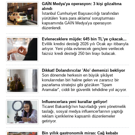
GAİN Medya'ya operasyon: 3 kişi gözaltına
alındı
İstanbul Cumhuriyet Başsavcılığı tarafından
yürütülen ‘kara para aklama' soruşturması
kapsamında GAİN Medya'ya operasyon
düzenlendi.
Evleneceklere müjde: 645 bin TL'ye çıkacak...
Evlilik kredisi desteği 2026 yılı Ocak ayı itibarıyla
artıyor. Yeni yılda evlenecek gençlere verilecek
faizsiz kredi desteği 250 bin lirayı bulacak.
Dikkat! Dolandırıcılar 'Alo' demenizi bekliyor
Son dönemde herkesin en büyük şikâyet
konularından biri haline gelen ve zararsız bir
pazarlama stratejisi gibi gözüken "Spam
Aramalar", ciddi bir güvenlik tehdidine yol açıyor.
Influencerlara yeni kurallar geliyor!
Ticaret Bakanlığı'nın hazırladığı yeni yönetmelik
taslağı, sosyal medya influencer'larının yaptığı
reklam içeriklerine kapsamlı düzenlemeler
getiriyor.
Bin yıllık gastronomik miras: Cağ kebabı