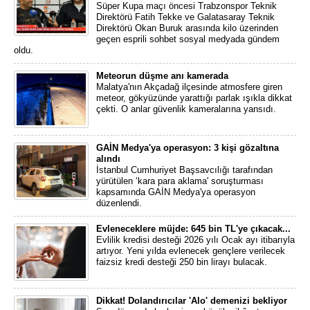
Süper Kupa maçı öncesi Trabzonspor Teknik
Direktörü Fatih Tekke ve Galatasaray Teknik
Direktörü Okan Buruk arasında kilo üzerinden
geçen esprili sohbet sosyal medyada gündem
oldu.
Meteorun düşme anı kamerada
Malatya'nın Akçadağ ilçesinde atmosfere giren
meteor, gökyüzünde yarattığı parlak ışıkla dikkat
çekti. O anlar güvenlik kameralarına yansıdı.
GAİN Medya'ya operasyon: 3 kişi gözaltına
alındı
İstanbul Cumhuriyet Başsavcılığı tarafından
yürütülen ‘kara para aklama' soruşturması
kapsamında GAİN Medya'ya operasyon
düzenlendi.
Evleneceklere müjde: 645 bin TL'ye çıkacak...
Evlilik kredisi desteği 2026 yılı Ocak ayı itibarıyla
artıyor. Yeni yılda evlenecek gençlere verilecek
faizsiz kredi desteği 250 bin lirayı bulacak.
Dikkat! Dolandırıcılar 'Alo' demenizi bekliyor