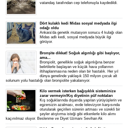
vatandaş tarafından cep telefonuyla kaydedildi.
Dört kulaklı kedi Midas sosyal medyada ilgi
odağı oldu
Ankara’da genetik mutasyon sonucu 4 kulağı olan
Midas adlı kedi, sosyal medyada büyük ilgi
görüyor.
Bronşite dikkat! Soğuk algınlığı gibi başlıyor,
ama...
Bronşiolit, genellikle soğuk algınlığına benzer
belirtilerle başlayan ve küçük hava yollarının
iltihaplanmasına neden olan bir hastalık. Her yıl
dünya genelinde yaklaşık 150 milyon çocuk alt
solunum yolu hastalığı olan bronşiolite yakalanıyor.
Kilo vermek isterken bağışıklık sisteminize
zarar vermeyin!Kış diyetinin püf noktaları
Kış soğuklarında dışarıda yapılan yürüyüşlerin ve
egzersizin azalması, evde televizyon karşısında
oturularak geçirilen sürenin artması ve sürekli bir
şeyler atıştırma isteği gibi etkenlerle kilo alımı
kaçınılmaz oluyor. Beslenme ve Diyet Uzmanı Sevihan Ak