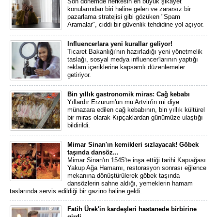
Son dönemde herkesin en büyük şikâyet
konularından biri haline gelen ve zararsız bir
pazarlama stratejisi gibi gözüken "Spam
Aramalar", ciddi bir güvenlik tehdidine yol açıyor.
Influencerlara yeni kurallar geliyor!
Ticaret Bakanlığı'nın hazırladığı yeni yönetmelik
taslağı, sosyal medya influencer'larının yaptığı
reklam içeriklerine kapsamlı düzenlemeler
getiriyor.
Bin yıllık gastronomik miras: Cağ kebabı
Yıllardır Erzurum'un mu Artvin'in mi diye
münazara edilen cağ kebabının, bin yıllık kültürel
bir miras olarak Kıpçaklardan günümüze ulaştığı
bildirildi.
Mimar Sinan'ın kemikleri sızlayacak! Göbek
taşında dansöz...
Mimar Sinan'ın 1545'te inşa ettiği tarihi Kapıağası
Yakup Ağa Hamamı, restorasyon sonrası eğlence
mekanına dönüştürülerek göbek taşında
dansözlerin sahne aldığı, yemeklerin hamam
taslarında servis edildiği bir gazino haline geldi.
Fatih Ürek'in kardeşleri hastanede birbirine
girdi