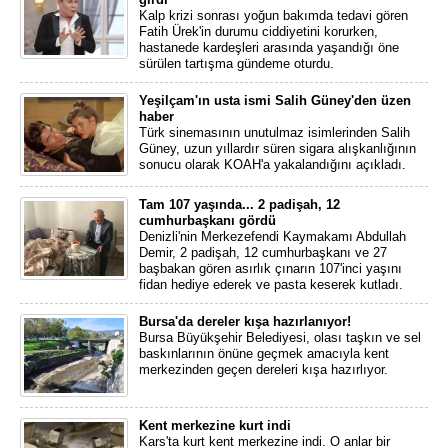
Kalp krizi sonrası yoğun bakımda tedavi gören
Fatih Ürek'in durumu ciddiyetini korurken,
hastanede kardeşleri arasında yaşandığı öne
sürülen tartışma gündeme oturdu.
Yeşilçam'ın usta ismi Salih Güney'den üzen
haber
Türk sinemasının unutulmaz isimlerinden Salih
Güney, uzun yıllardır süren sigara alışkanlığının
sonucu olarak KOAH'a yakalandığını açıkladı.
Tam 107 yaşında... 2 padişah, 12
cumhurbaşkanı gördü
Denizli'nin Merkezefendi Kaymakamı Abdullah
Demir, 2 padişah, 12 cumhurbaşkanı ve 27
başbakan gören asırlık çınarın 107'inci yaşını
fidan hediye ederek ve pasta keserek kutladı.
Bursa'da dereler kışa hazırlanıyor!
Bursa Büyükşehir Belediyesi, olası taşkın ve sel
baskınlarının önüne geçmek amacıyla kent
merkezinden geçen dereleri kışa hazırlıyor.
Kent merkezine kurt indi
Kars'ta kurt kent merkezine indi. O anlar bir