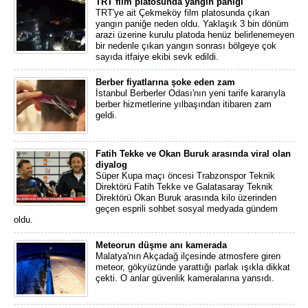
TRT film platosunda yangın paniği
TRT'ye ait Çekmeköy film platosunda çıkan
yangın paniğe neden oldu. Yaklaşık 3 bin dönüm
arazi üzerine kurulu platoda henüz belirlenemeyen
bir nedenle çıkan yangın sonrası bölgeye çok
sayıda itfaiye ekibi sevk edildi.
Berber fiyatlarına şoke eden zam
İstanbul Berberler Odası'nın yeni tarife kararıyla
berber hizmetlerine yılbaşından itibaren zam
geldi.
Fatih Tekke ve Okan Buruk arasında viral olan
diyalog
Süper Kupa maçı öncesi Trabzonspor Teknik
Direktörü Fatih Tekke ve Galatasaray Teknik
Direktörü Okan Buruk arasında kilo üzerinden
geçen esprili sohbet sosyal medyada gündem
oldu.
Meteorun düşme anı kamerada
Malatya'nın Akçadağ ilçesinde atmosfere giren
meteor, gökyüzünde yarattığı parlak ışıkla dikkat
çekti. O anlar güvenlik kameralarına yansıdı.