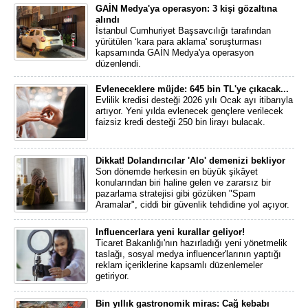
GAİN Medya'ya operasyon: 3 kişi gözaltına
alındı
İstanbul Cumhuriyet Başsavcılığı tarafından
yürütülen ‘kara para aklama' soruşturması
kapsamında GAİN Medya'ya operasyon
düzenlendi.
Evleneceklere müjde: 645 bin TL'ye çıkacak...
Evlilik kredisi desteği 2026 yılı Ocak ayı itibarıyla
artıyor. Yeni yılda evlenecek gençlere verilecek
faizsiz kredi desteği 250 bin lirayı bulacak.
Dikkat! Dolandırıcılar 'Alo' demenizi bekliyor
Son dönemde herkesin en büyük şikâyet
konularından biri haline gelen ve zararsız bir
pazarlama stratejisi gibi gözüken "Spam
Aramalar", ciddi bir güvenlik tehdidine yol açıyor.
Influencerlara yeni kurallar geliyor!
Ticaret Bakanlığı'nın hazırladığı yeni yönetmelik
taslağı, sosyal medya influencer'larının yaptığı
reklam içeriklerine kapsamlı düzenlemeler
getiriyor.
Bin yıllık gastronomik miras: Cağ kebabı