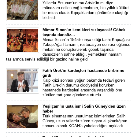
Yıllardır Erzurum'un mu Artvin'in mi diye
münazara edilen cağ kebabının, bin yıllık kültürel
bir miras olarak Kıpçaklardan günümüze ulaştığı
bildirildi.
Mimar Sinan'ın kemikleri sızlayacak! Göbek
taşında dansöz...
Mimar Sinan'ın 1545'te inşa ettiği tarihi Kapıağası
Yakup Ağa Hamamı, restorasyon sonrası eğlence
mekanına dönüştürülerek göbek taşında
dansözlerin sahne aldığı, yemeklerin hamam
taslarında servis edildiği bir gazino haline geldi.
Fatih Ürek'in kardeşleri hastanede birbirine
girdi
Kalp krizi sonrası yoğun bakımda tedavi gören
Fatih Ürek'in durumu ciddiyetini korurken,
hastanede kardeşleri arasında yaşandığı öne
sürülen tartışma gündeme oturdu.
Yeşilçam'ın usta ismi Salih Güney'den üzen
haber
Türk sinemasının unutulmaz isimlerinden Salih
Güney, uzun yıllardır süren sigara alışkanlığının
sonucu olarak KOAH'a yakalandığını açıkladı.