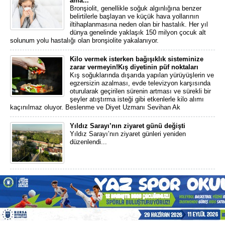
ama...
Bronşiolit, genellikle soğuk algınlığına benzer
belirtilerle başlayan ve küçük hava yollarının
iltihaplanmasına neden olan bir hastalık. Her yıl
dünya genelinde yaklaşık 150 milyon çocuk alt
solunum yolu hastalığı olan bronşiolite yakalanıyor.
Kilo vermek isterken bağışıklık sisteminize
zarar vermeyin!Kış diyetinin püf noktaları
Kış soğuklarında dışarıda yapılan yürüyüşlerin ve
egzersizin azalması, evde televizyon karşısında
oturularak geçirilen sürenin artması ve sürekli bir
şeyler atıştırma isteği gibi etkenlerle kilo alımı
kaçınılmaz oluyor. Beslenme ve Diyet Uzmanı Sevihan Ak
Yıldız Sarayı’nın ziyaret günü değişti
Yıldız Sarayı’nın ziyaret günleri yeniden
düzenlendi...