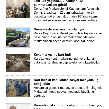
Tam 107 yaşında... 2 padişah, 12
cumhurbaşkanı gördü
Denizli'nin Merkezefendi Kaymakamı Abdullah
Demir, 2 padişah, 12 cumhurbaşkanı ve 27
başbakan gören asırlık çınarın 107'inci yaşını
fidan hediye ederek ve pasta keserek kutladı.
Bursa'da dereler kışa hazırlanıyor!
Bursa Büyükşehir Belediyesi, olası taşkın ve sel
baskınlarının önüne geçmek amacıyla kent
merkezinden geçen dereleri kışa hazırlıyor.
Kent merkezine kurt indi
Kars'ta kurt kent merkezine indi. O anlar bir
vatandaş tarafından cep telefonuyla kaydedildi.
Dört kulaklı kedi Midas sosyal medyada ilgi
odağı oldu
Ankara’da genetik mutasyon sonucu 4 kulağı olan
Midas adlı kedi, sosyal medyada büyük ilgi
görüyor.
Bronşite dikkat! Soğuk algınlığı gibi başlıyor,